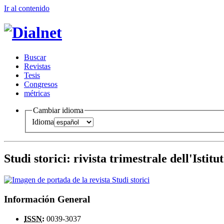
Ir al conteni
d
o
B
uscar
R
evistas
T
esis
Co
n
gresos
m
étricas
Cambiar idioma
Idioma
Studi storici
:
rivista trimestrale dell'Istit
Información General
ISSN
:
0039-3037