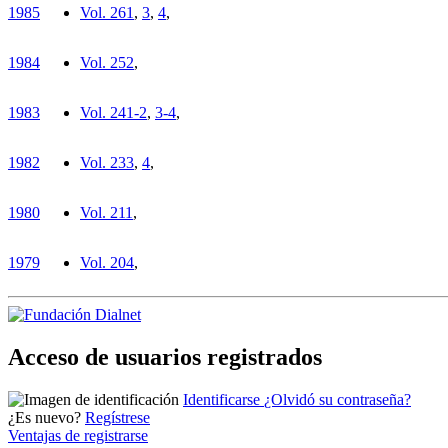
1985
Vol. 26
1
,
3
,
4
,
1984
Vol. 25
2
,
1983
Vol. 24
1-2
,
3-4
,
1982
Vol. 23
3
,
4
,
1980
Vol. 21
1
,
1979
Vol. 20
4
,
Acceso de usuarios registrados
Identificarse
¿Olvidó su contraseña?
¿Es nuevo?
Regístrese
Ventajas de registrarse