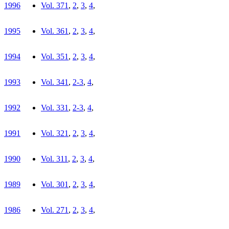
1996
Vol. 37
1
,
2
,
3
,
4
,
1995
Vol. 36
1
,
2
,
3
,
4
,
1994
Vol. 35
1
,
2
,
3
,
4
,
1993
Vol. 34
1
,
2-3
,
4
,
1992
Vol. 33
1
,
2-3
,
4
,
1991
Vol. 32
1
,
2
,
3
,
4
,
1990
Vol. 31
1
,
2
,
3
,
4
,
1989
Vol. 30
1
,
2
,
3
,
4
,
1986
Vol. 27
1
,
2
,
3
,
4
,