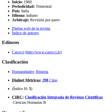
Inicio:
1960
Periodicidad:
Trimestral
País:
Italia
Idioma:
italiano
Arbitraje:
Revisión por pares
Página web de la revista
Índice de autores
Editores
Carocci
(
http://www.carocci.it/
)
Clasificación
Humanidades
:
Historia
Dialnet Métricas
:
298
Citas
(Índice H:
5
)
CIRC
:
Clasificación Integrada de Revistas Científicas
Ciencias Humanas
B