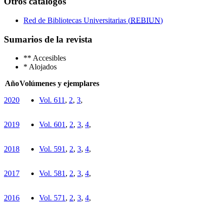
Otros catálogos
Red de Bibliotecas Universitarias (
REBIUN
)
Sumarios de la revista
**
Accesibles
*
Alojados
Año
Volúmenes y ejemplares
2020
Vol. 61
1
,
2
,
3
,
2019
Vol. 60
1
,
2
,
3
,
4
,
2018
Vol. 59
1
,
2
,
3
,
4
,
2017
Vol. 58
1
,
2
,
3
,
4
,
2016
Vol. 57
1
,
2
,
3
,
4
,