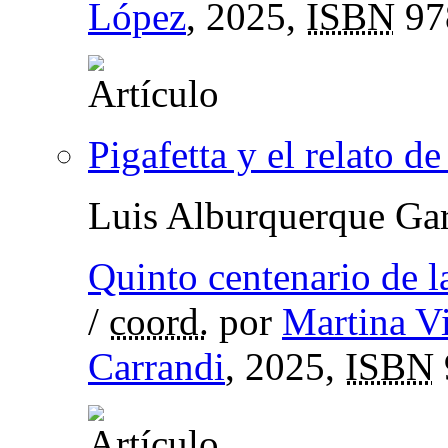
López
, 2025,
ISBN
97
Pigafetta y el relato de
Luis Alburquerque Gar
Quinto centenario de 
/
coord.
por
Martina V
Carrandi
, 2025,
ISBN