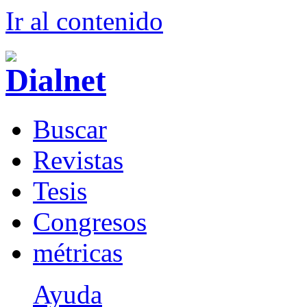
Ir al conteni
d
o
B
uscar
R
evistas
T
esis
Co
n
gresos
m
étricas
Ayuda