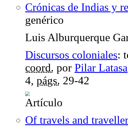
Crónicas de Indias y re
genérico
Luis Alburquerque Gar
Discursos coloniales
:
coord.
por
Pilar Latasa
4,
págs.
29-42
Of travels and travelle