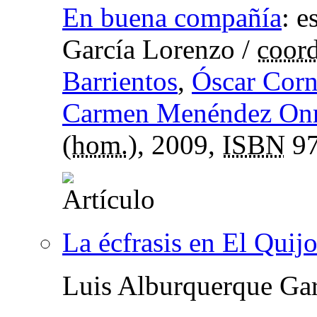
En buena compañía
:
e
García Lorenzo
/
coord
Barrientos
,
Óscar Cor
Carmen Menéndez Onr
(
hom.
), 2009,
ISBN
97
La écfrasis en El Quijo
Luis Alburquerque Gar