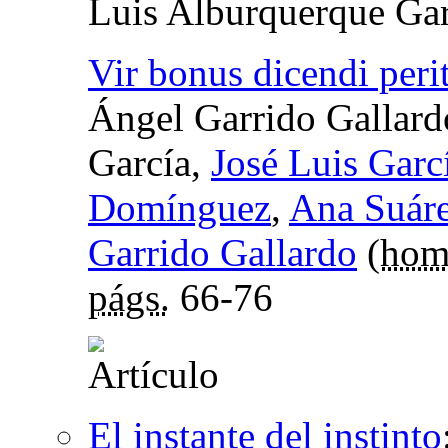
Luis Alburquerque Gar
Vir bonus dicendi peri
Ángel Garrido Gallard
García,
José Luis Garc
Domínguez
,
Ana Suár
Garrido Gallardo
(
hom
págs.
66-76
El instante del instinto