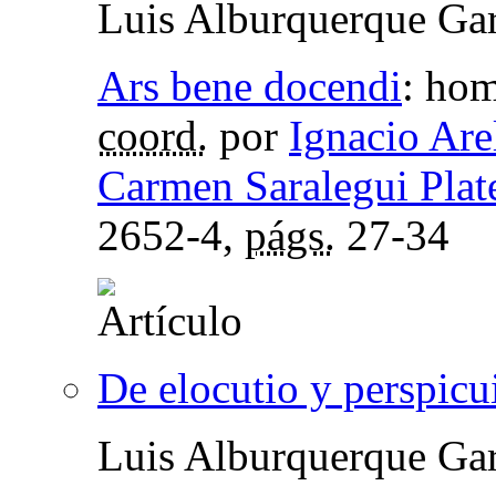
Luis Alburquerque Gar
Ars bene docendi
:
hom
coord.
por
Ignacio Are
Carmen Saralegui Plat
2652-4,
págs.
27-34
De elocutio y perspicui
Luis Alburquerque Gar