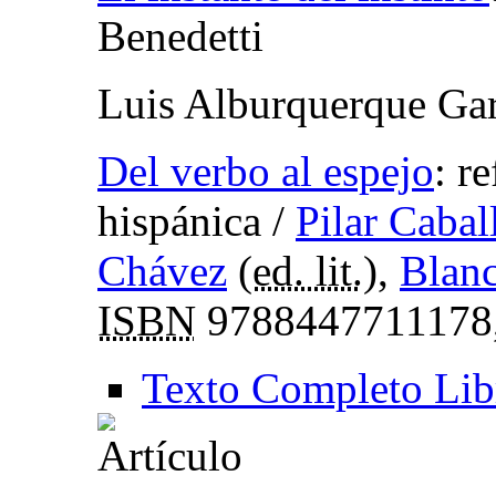
Benedetti
Luis Alburquerque Gar
Del verbo al espejo
:
re
hispánica
/
Pilar Cabal
Chávez
(
ed. lit.
),
Blanc
ISBN
9788447711178
Texto Completo Lib