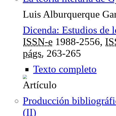
Luis Alburquerque Gar
Dicenda: Estudios de l
ISSN-e
1988-2556,
I
págs.
263-265
Texto completo
Producción bibliográfic
(II)