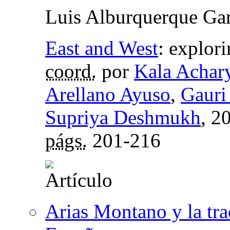
Luis Alburquerque Gar
East and West
:
explori
coord.
por
Kala Achar
Arellano Ayuso
,
Gauri
Supriya Deshmukh
, 2
págs.
201-216
Arias Montano y la tra