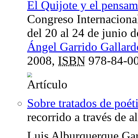
El Quijote y el pensami
Congreso Internacional
del 20 al 24 de junio 
Ángel Garrido Gallard
2008,
ISBN
978-84-00
Sobre tratados de poét
recorrido a través de a
Luis Alburquerque Gar