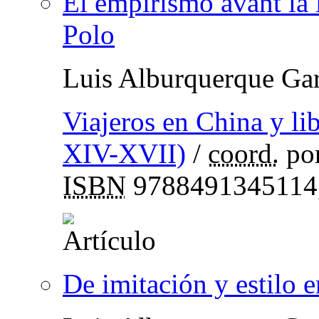
El empirismo avant la 
Polo
Luis Alburquerque Gar
Viajeros en China y lib
XIV-XVII)
/
coord.
po
ISBN
9788491345114
De imitación y estilo e