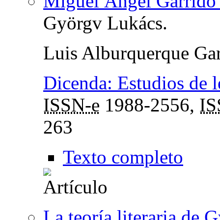
Miguel Ángel Garrido
Györgv Lukács.
Luis Alburquerque Gar
Dicenda: Estudios de l
ISSN-e
1988-2556,
I
263
Texto completo
La teoría literaria de