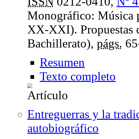
ISSN
0212-0410,
Nº 4
Monográfico: Música po
XX-XXI). Propuestas d
Bachillerato),
págs.
65
Resumen
Texto completo
Entreguerras y la trad
autobiográfico