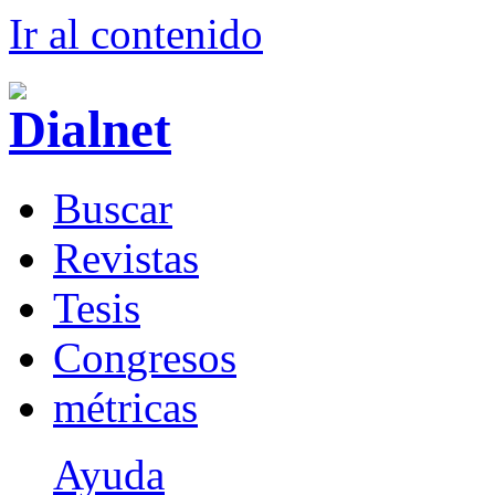
Ir al conteni
d
o
B
uscar
R
evistas
T
esis
Co
n
gresos
m
étricas
Ayuda