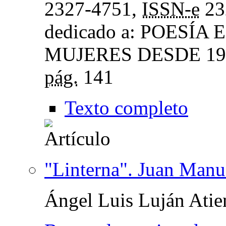
2327-4751,
ISSN-e
23
dedicado a: POESÍ
MUJERES DESDE 19
pág.
141
Texto completo
"Linterna". Juan Manue
Ángel Luis Luján Atie