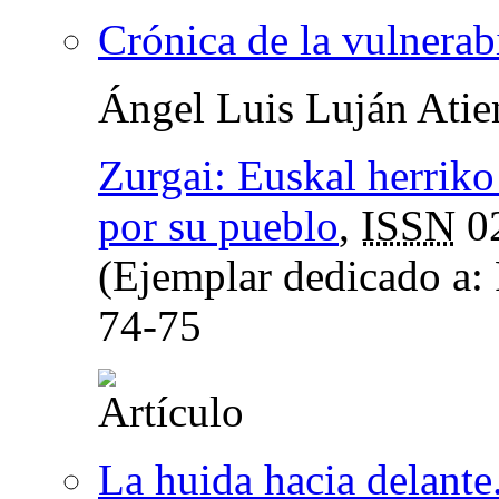
Crónica de la vulnerab
Ángel Luis Luján Atie
Zurgai: Euskal herriko 
por su pueblo
,
ISSN
0
(Ejemplar dedicado a: 
74-75
La huida hacia delant