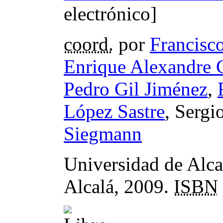
electrónico]
coord.
por
Francisc
Enrique Alexandre 
Pedro Gil Jiménez
,
López Sastre
, Sergi
Siegmann
Universidad de Alca
Alcalá, 2009.
ISBN