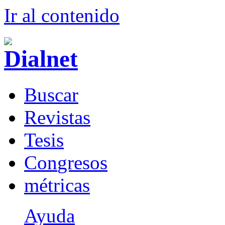
Ir al conteni
d
o
B
uscar
R
evistas
T
esis
Co
n
gresos
m
étricas
Ayuda