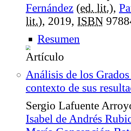
Fernández
(
ed. lit.
),
Pa
lit.
), 2019,
ISBN
9788
Resumen
Análisis de los Grados
contexto de sus result
Sergio Lafuente Arroy
Isabel de Andrés Rubi