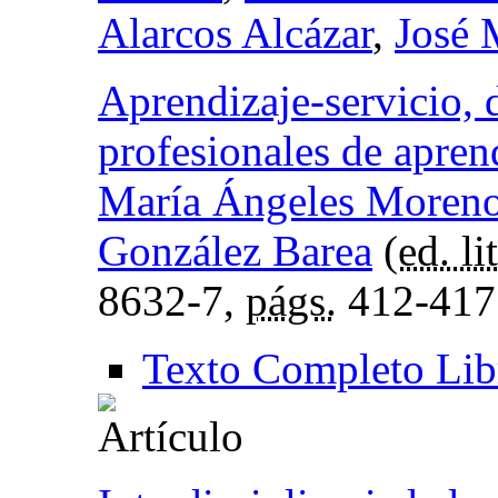
Alarcos Alcázar
,
José 
Aprendizaje-servicio, 
profesionales de apren
María Ángeles Moren
González Barea
(
ed. lit
8632-7,
págs.
412-417
Texto Completo Lib