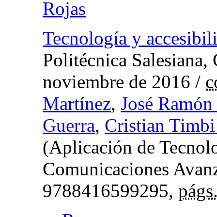
Rojas
Tecnología y accesibi
Politécnica Salesiana,
noviembre de 2016
/
c
Martínez
,
José Ramón 
Guerra
,
Cristian Timbi
(Aplicación de Tecnolo
Comunicaciones Avan
9788416599295,
págs