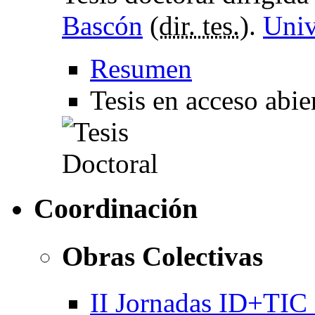
Bascón
(
dir. tes.
).
Univ
Resumen
Tesis en acceso abi
Coordinación
Obras Colectivas
II Jornadas ID+TIC