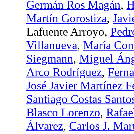
Germán Ros Magán
,
H
Martín Gorostiza
,
Javi
Lafuente Arroyo,
Pedr
Villanueva
,
María Con
Siegmann
,
Miguel Áng
Arco Rodríguez
,
Fern
José Javier Martínez F
Santiago Costas Santo
Blasco Lorenzo
,
Rafae
Álvarez
,
Carlos J. Mar