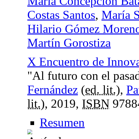
María Concepción Bat
Costas Santos
,
María 
Hilario Gómez Moren
Martín Gorostiza
X Encuentro de Innova
"Al futuro con el pasa
Fernández
(
ed. lit.
),
Pa
lit.
), 2019,
ISBN
9788
Resumen