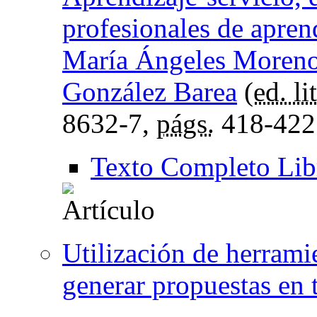
profesionales de apren
María Ángeles Moren
González Barea
(
ed. lit
8632-7,
págs.
418-422
Texto Completo Lib
Utilización de herrami
generar propuestas en t