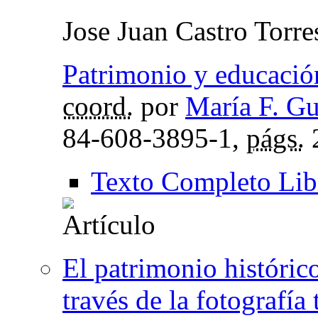
Jose Juan Castro Torre
Patrimonio y educació
coord.
por
María F. G
84-608-3895-1,
págs.
Texto Completo Lib
El patrimonio históric
través de la fotografía