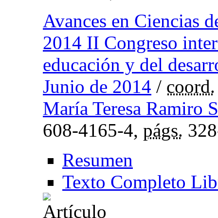
Avances en Ciencias de
2014 II Congreso inter
educación y del desarr
Junio de 2014
/
coord.
María Teresa Ramiro 
608-4165-4,
págs.
328
Resumen
Texto Completo Lib