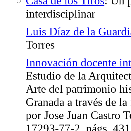
Casa de los Tiros
:
Un p
interdisciplinar
Luis Díaz de la Guard
Torres
Innovación docente int
Estudio de la Arquitect
Arte del patrimonio his
Granada a través de la 
por Jose Juan Castro T
17293-77-2,
págs.
431