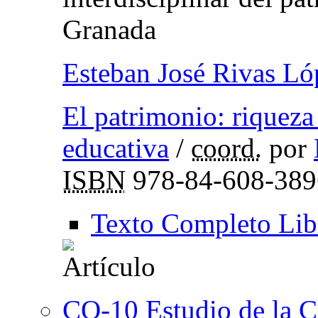
Granada
Esteban José Rivas Ló
El patrimonio: riqueza
educativa
/
coord.
por
ISBN
978-84-608-389
Texto Completo Lib
CO-10 Estudio de la Ca