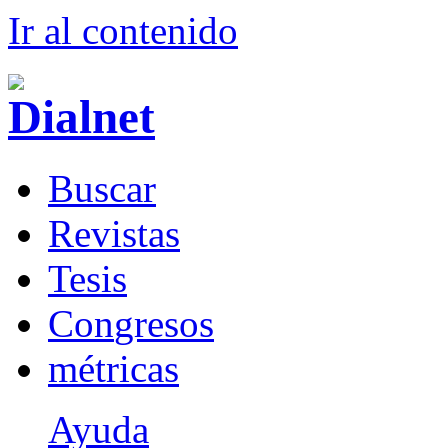
Ir al conteni
d
o
B
uscar
R
evistas
T
esis
Co
n
gresos
m
étricas
Ayuda