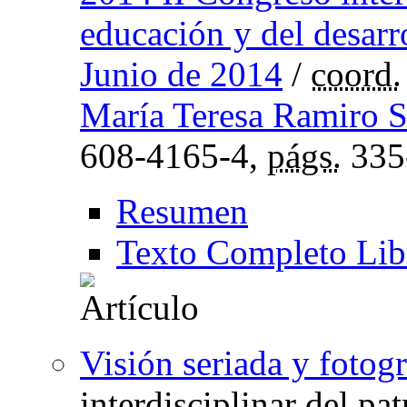
educación y del desarr
Junio de 2014
/
coord.
María Teresa Ramiro 
608-4165-4,
págs.
335
Resumen
Texto Completo Lib
Visión seriada y fotogr
interdisciplinar del pa