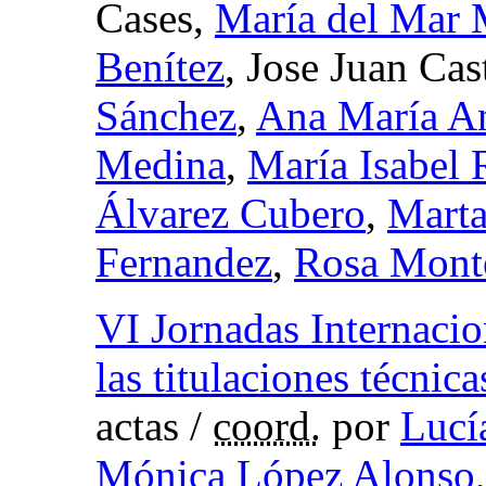
Cases,
María del Mar 
Benítez
, Jose Juan Cas
Sánchez
,
Ana María An
Medina
,
María Isabel 
Álvarez Cubero
,
Marta
Fernandez
,
Rosa Mont
VI Jornadas Internaci
las titulaciones técn
actas
/
coord.
por
Lucí
Mónica López Alonso