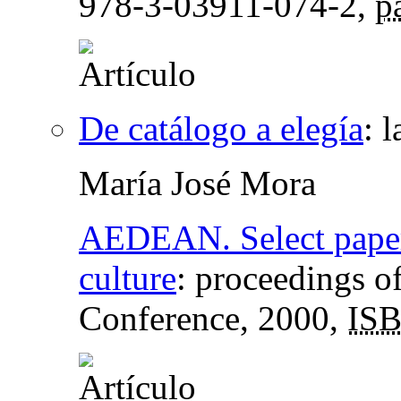
978-3-03911-074-2,
p
De catálogo a elegía
:
l
María José Mora
AEDEAN. Select papers
culture
:
proceedings of
Conference
, 2000,
IS