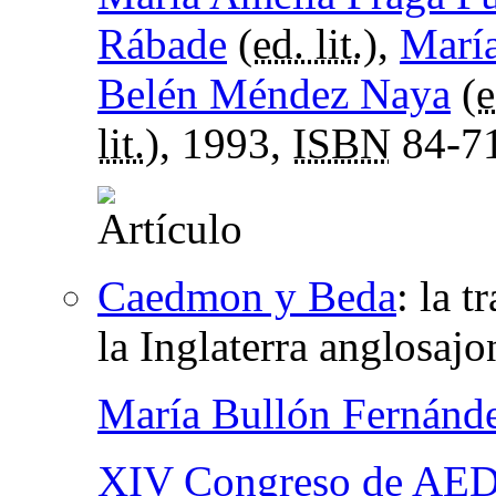
Rábade
(
ed. lit.
),
Marí
Belén Méndez Naya
(
e
lit.
), 1993,
ISBN
84-7
Caedmon y Beda
:
la t
la Inglaterra anglosajo
María Bullón Fernánd
XIV Congreso de A