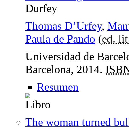
Durfey
Thomas D’Urfey
,
Manu
Paula de Pando
(
ed. lit
Universidad de Barcelo
Barcelona, 2014.
ISB
Resumen
The woman turned bul