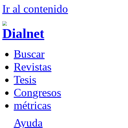
Ir al conteni
d
o
B
uscar
R
evistas
T
esis
Co
n
gresos
m
étricas
Ayuda