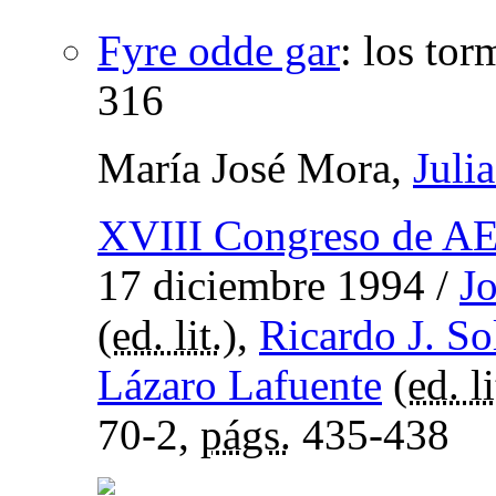
Fyre odde gar
:
los tor
316
María José Mora,
Juli
XVIII Congreso de 
17 diciembre 1994
/
J
(
ed. lit.
),
Ricardo J. So
Lázaro Lafuente
(
ed. li
70-2,
págs.
435-438