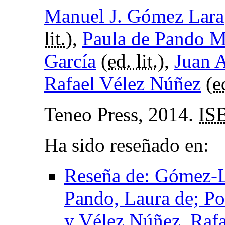
Manuel J. Gómez Lara
lit.
),
Paula de Pando 
García
(
ed. lit.
),
Juan A
Rafael Vélez Núñez
(
ed
Teneo Press, 2014.
IS
Ha sido reseñado en:
Reseña de: Gómez-La
Pando, Laura de; Por
y Vélez Núñez, Rafa