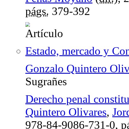
págs.
379-392
Estado, mercado y Con
Gonzalo Quintero Oliv
Sugrañes
Derecho penal constitu
Quintero Olivares
,
Jor
978-84-9086-731-0,
p