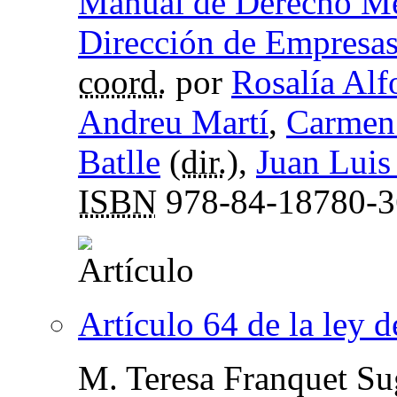
Manual de Derecho Mer
Dirección de Empresas
coord.
por
Rosalía Al
Andreu Martí
,
Carmen
Batlle
(
dir.
),
Juan Luis
ISBN
978-84-18780-3
Artículo 64 de la ley 
M. Teresa Franquet Su