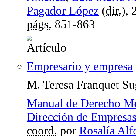
Pagador López
(
dir.
),
págs.
851-863
Empresario y empresa
M. Teresa Franquet Su
Manual de Derecho Mer
Dirección de Empresas
coord.
por
Rosalía Al