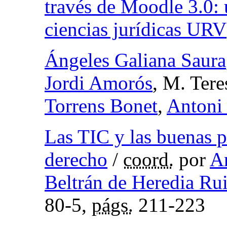
través de Moodle 3.0: 
ciencias jurídicas URV
Ángeles Galiana Saura
Jordi Amorós
, M. Ter
Torrens Bonet
,
Antoni 
Las TIC y las buenas p
derecho
/
coord.
por
A
Beltrán de Heredia Ru
80-5,
págs.
211-223