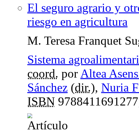
El seguro agrario y ot
riesgo en agricultura
M. Teresa Franquet Su
Sistema agroalimentario
coord.
por
Altea Asens
Sánchez
(
dir.
),
Nuria F
ISBN
9788411691277