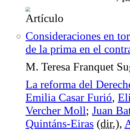
Consideraciones en tor
de la prima en el contr
M. Teresa Franquet Su
La reforma del Derech
Emilia Casar Furió
,
El
Vercher Moll
;
Juan Bat
Quintáns-Eiras
(
dir.
),
A