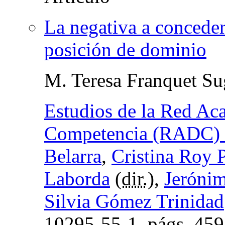
La negativa a conceder
posición de dominio
M. Teresa Franquet Su
Estudios de la Red Ac
Competencia (RADC)
Belarra
,
Cristina Roy 
Laborda
(
dir.
),
Jeróni
Silvia Gómez Trinidad
10295-55-1,
págs.
459