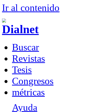
Ir al conteni
d
o
B
uscar
R
evistas
T
esis
Co
n
gresos
m
étricas
Ayuda