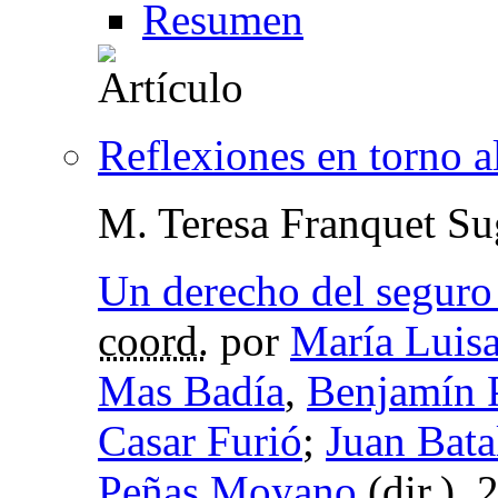
Resumen
Reflexiones en torno a
M. Teresa Franquet Su
Un derecho del seguro 
coord.
por
María Luisa
Mas Badía
,
Benjamín 
Casar Furió
;
Juan Bata
Peñas Moyano
(
dir.
), 