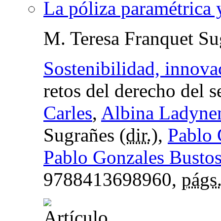
La póliza paramétrica 
M. Teresa Franquet Su
Sostenibilidad, innova
retos del derecho del 
Carles
,
Albina Ladyne
Sugrañes (
dir.
),
Pablo 
Pablo Gonzales Busto
9788413698960,
págs