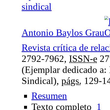
sindical
Antonio Baylos Grau
Revista crítica de rel
2792-7962,
ISSN-e
27
(Ejemplar dedicado a: 
Sindical),
págs.
129-1
Resumen
Texto completo
1