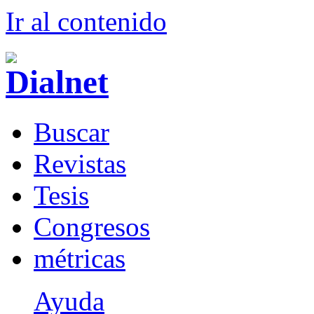
Ir al conteni
d
o
B
uscar
R
evistas
T
esis
Co
n
gresos
m
étricas
Ayuda