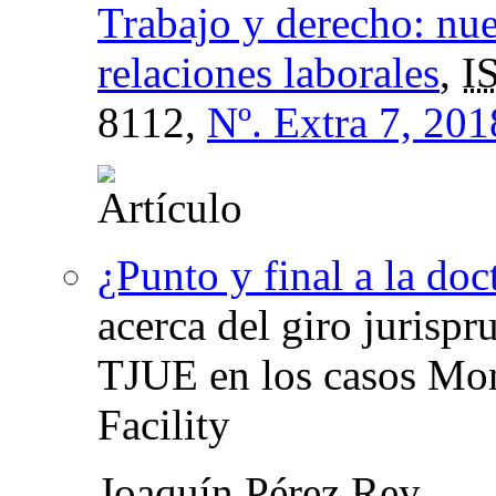
Trabajo y derecho: nue
relaciones laborales
,
I
8112,
Nº. Extra 7, 201
¿Punto y final a la doc
acerca del giro jurispr
TJUE en los casos Mo
Facility
Joaquín Pérez Rey