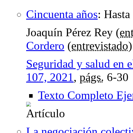
Cincuenta años
:
Hasta 
Joaquín Pérez Rey (
en
Cordero
(
entrevistado
)
Seguridad y salud en e
107, 2021
,
págs.
6-30
Texto Completo Eje
La negociación colecti