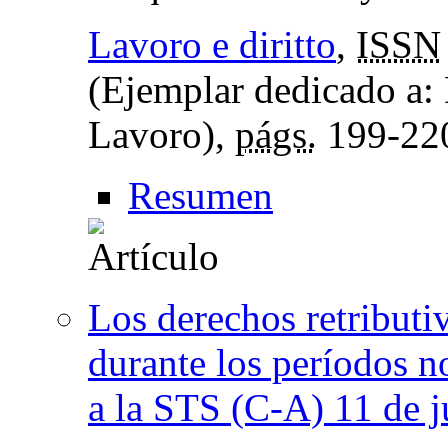
Lavoro e diritto
,
ISSN
(Ejemplar dedicado a: 
Lavoro),
págs.
199-22
Resumen
Los derechos retributiv
durante los períodos n
a la STS (C-A) 11 de 