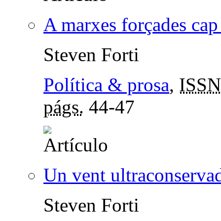
A marxes forçades cap 
Steven Forti
Política & prosa
,
ISSN
págs.
44-47
Un vent ultraconserva
Steven Forti