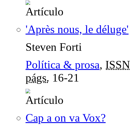
'Après nous, le déluge'
Steven Forti
Política & prosa
,
ISSN
págs.
16-21
Cap a on va Vox?