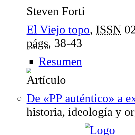
Steven Forti
El Viejo topo
,
ISSN
02
págs.
38-43
Resumen
De «PP auténtico» a ex
historia, ideología y 