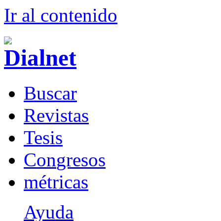
Ir al conteni
d
o
B
uscar
R
evistas
T
esis
Co
n
gresos
m
étricas
Ayuda