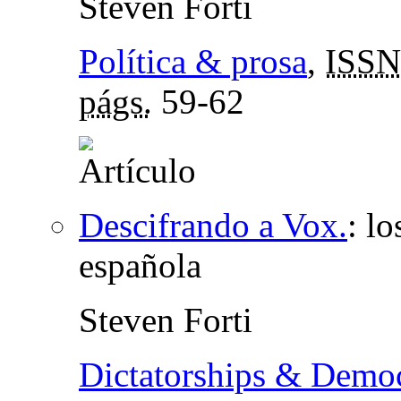
Steven Forti
Política & prosa
,
ISSN
págs.
59-62
Descifrando a Vox.
:
lo
española
Steven Forti
Dictatorships & Democ