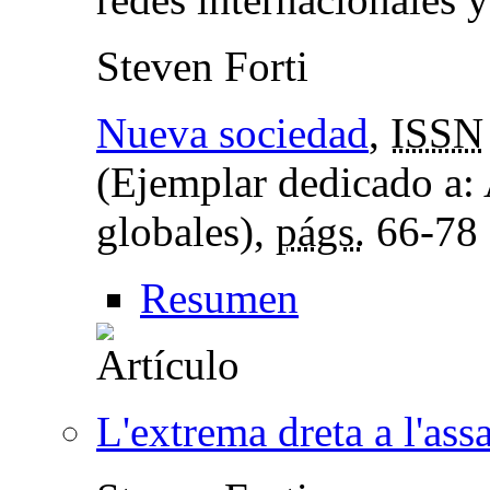
Steven Forti
Nueva sociedad
,
ISSN
(Ejemplar dedicado a:
globales),
págs.
66-78
Resumen
L'extrema dreta a l'ass