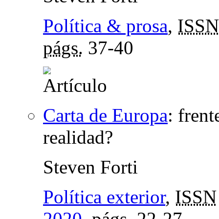
Política & prosa
,
ISSN
págs.
37-40
Carta de Europa
:
frent
realidad?
Steven Forti
Política exterior
,
ISSN
2020
,
págs.
22-27