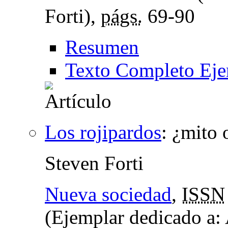
Forti),
págs.
69-90
Resumen
Texto Completo Eje
Los rojipardos
:
¿mito 
Steven Forti
Nueva sociedad
,
ISSN
(Ejemplar dedicado a: