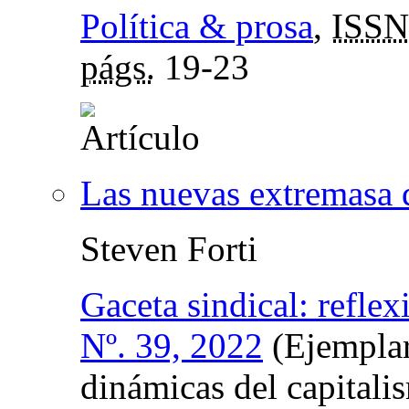
Política & prosa
,
ISSN
págs.
19-23
Las nuevas extremasa 
Steven Forti
Gaceta sindical: reflex
Nº. 39, 2022
(Ejemplar
dinámicas del capitali