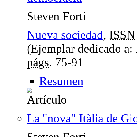
Steven Forti
Nueva sociedad
,
ISSN
(Ejemplar dedicado a: 
págs.
75-91
Resumen
La "nova" Itàlia de Gi
Steven Forti