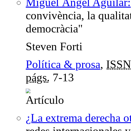
Miguel Ángel Aguilar:
convivència, la qualitat
democràcia"
Steven Forti
Política & prosa
,
ISSN
págs.
7-13
¿La extrema derecha o
redes internacionales y