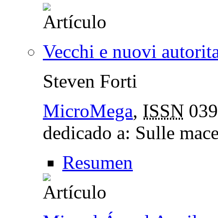
Vecchi e nuovi autorit
Steven Forti
MicroMega
,
ISSN
039
dedicado a: Sulle mace
Resumen