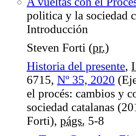
A vueltas con el Procé
politica y la sociedad 
Introducción
Steven Forti (
pr.
)
Historia del presente
,
6715,
Nº 35, 2020
(Eje
el procés: cambios y co
sociedad catalanas (2
Forti),
págs.
5-8