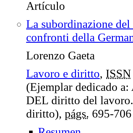
La subordinazione del d
confronti della Germa
Lorenzo Gaeta
Lavoro e diritto
,
ISSN
(Ejemplar dedicado a:
DEL diritto del lavoro.
diritto),
págs.
695-706
Resumen