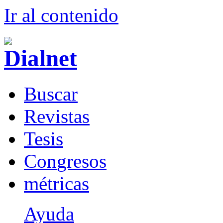
Ir al conteni
d
o
B
uscar
R
evistas
T
esis
Co
n
gresos
m
étricas
Ayuda