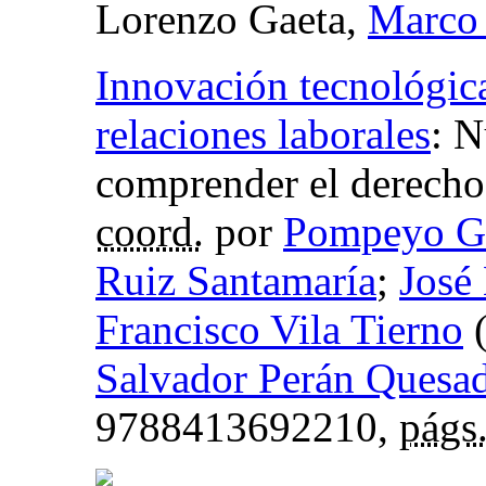
Lorenzo Gaeta,
Marco
Innovación tecnológica
relaciones laborales
:
N
comprender el derecho 
coord.
por
Pompeyo Ga
Ruiz Santamaría
;
José
Francisco Vila Tierno
Salvador Perán Quesa
9788413692210,
págs