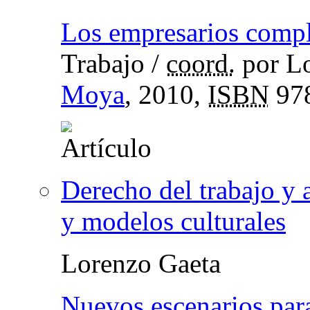
Los empresarios compl
Trabajo
/
coord.
por Lo
Moya
, 2010,
ISBN
978
Derecho del trabajo y a
y modelos culturales
Lorenzo Gaeta
Nuevos escenarios para