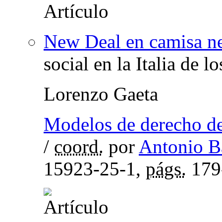
New Deal en camisa n
social en la Italia de lo
Lorenzo Gaeta
Modelos de derecho del 
/
coord.
por
Antonio B
15923-25-1,
págs.
179