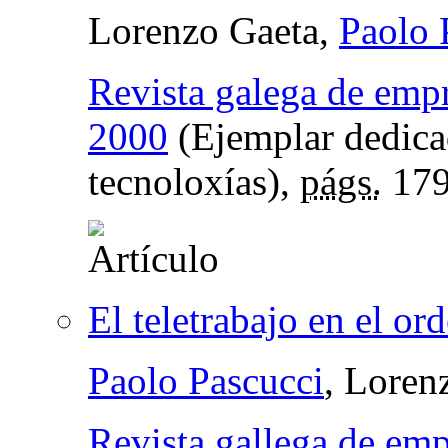
Lorenzo Gaeta,
Paolo 
Revista galega de emp
2000
(Ejemplar dedica
tecnoloxías),
págs.
179
El teletrabajo en el or
Paolo Pascucci
, Loren
Revista gallega de em