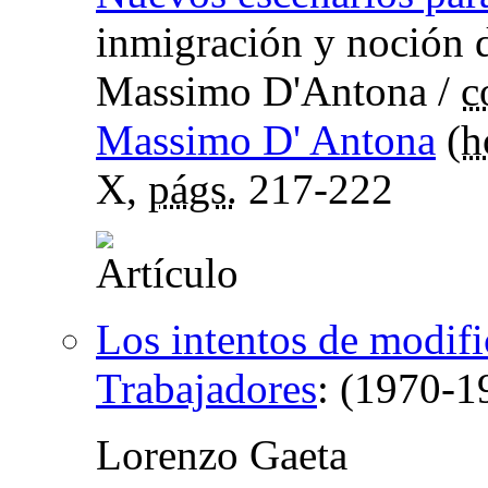
inmigración y noción 
Massimo D'Antona
/
c
Massimo D' Antona
(
h
X,
págs.
217-222
Los intentos de modific
Trabajadores
:
(1970-1
Lorenzo Gaeta