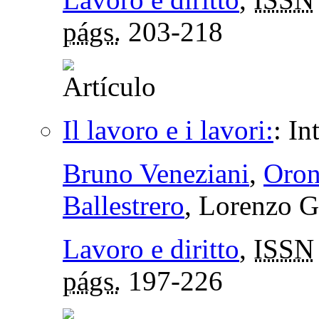
págs.
203-218
Il lavoro e i lavori:
:
In
Bruno Veneziani
,
Oron
Ballestrero
, Lorenzo G
Lavoro e diritto
,
ISSN
págs.
197-226