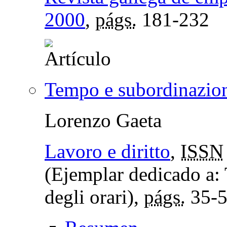
2000
,
págs.
181-232
Tempo e subordinazio
Lorenzo Gaeta
Lavoro e diritto
,
ISSN
(Ejemplar dedicado a: 
degli orari),
págs.
35-