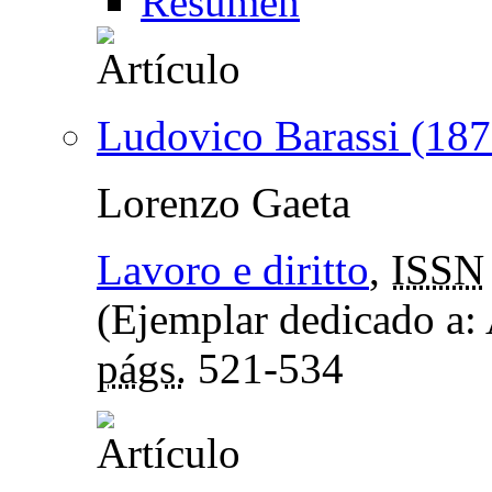
Resumen
Ludovico Barassi (18
Lorenzo Gaeta
Lavoro e diritto
,
ISSN
(Ejemplar dedicado a:
págs.
521-534