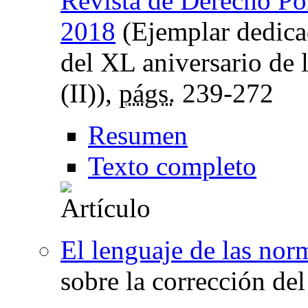
Revista de Derecho Pol
2018
(Ejemplar dedica
del XL aniversario de 
(II)),
págs.
239-272
Resumen
Texto completo
El lenguaje de las nor
sobre la corrección de