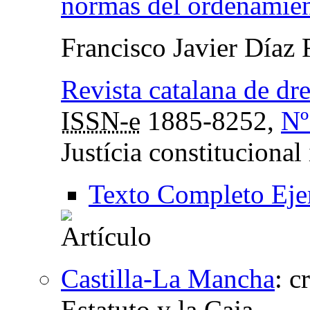
normas del ordenamien
Francisco Javier Díaz
Revista catalana de dre
ISSN-e
1885-8252,
Nº
Justícia constitucional
Texto Completo Eje
Castilla-La Mancha
:
c
Estatuto y la Caja