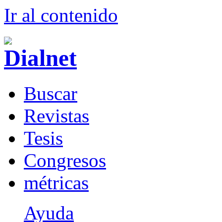
Ir al conteni
d
o
B
uscar
R
evistas
T
esis
Co
n
gresos
m
étricas
Ayuda