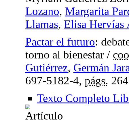
Lozano
,
Margarita Par
Llamas
,
Elisa Hervías
Pactar el futuro
:
debat
torno al bienestar
/
coo
Gutiérrez
,
Germán Jara
697-5182-4,
págs.
264
Texto Completo Lib