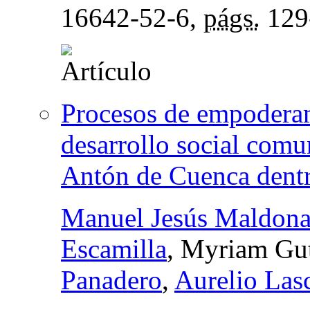
16642-52-6,
págs.
129
Procesos de empoderam
desarrollo social comu
Antón de Cuenca dentro
Manuel Jesús Maldon
Escamilla
, Myriam Gut
Panadero
,
Aurelio Las