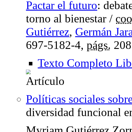
Pactar el futuro
:
debat
torno al bienestar
/
coo
Gutiérrez
,
Germán Jara
697-5182-4,
págs.
208
Texto Completo Lib
Políticas sociales sobr
diversidad funcional 
Myriam Gutiérrez Zor