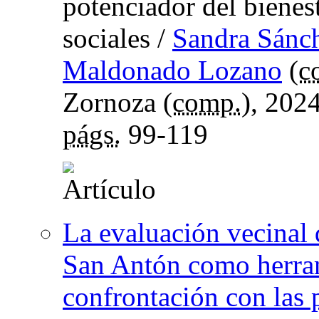
potenciador del bienest
sociales
/
Sandra Sánc
Maldonado Lozano
(
c
Zornoza (
comp.
), 202
págs.
99-119
La evaluación vecinal 
San Antón como herram
confrontación con las p