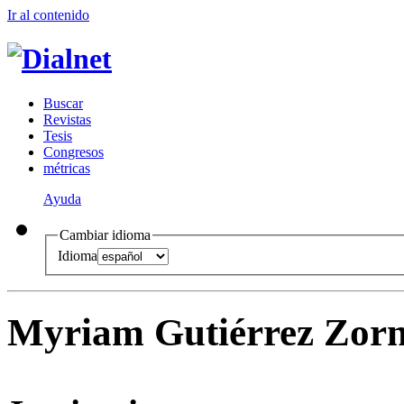
Ir al conteni
d
o
B
uscar
R
evistas
T
esis
Co
n
gresos
m
étricas
Ayuda
Cambiar idioma
Idioma
Myriam Gutiérrez Zor