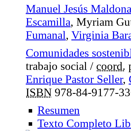
Manuel Jesús Maldon
Escamilla
, Myriam Gut
Fumanal
,
Virginia Bar
Comunidades sostenib
trabajo social
/
coord.
Enrique Pastor Seller
,
ISBN
978-84-9177-33
Resumen
Texto Completo Lib