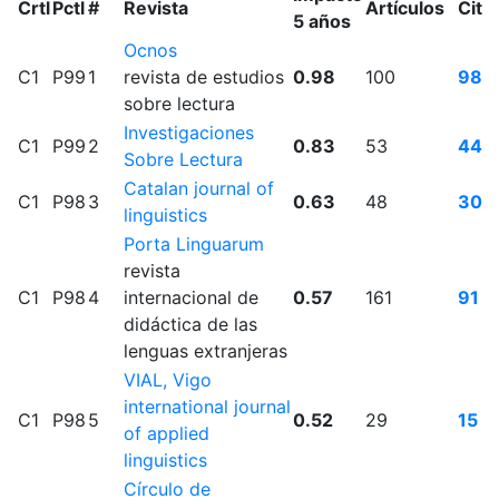
Crtl
Pctl
#
Revista
Artículos
Cita
5 años
Ocnos
C1
P99
1
revista de estudios
0.98
100
98
sobre lectura
Investigaciones
C1
P99
2
0.83
53
44
Sobre Lectura
Catalan journal of
C1
P98
3
0.63
48
30
linguistics
Porta Linguarum
revista
C1
P98
4
internacional de
0.57
161
91
didáctica de las
lenguas extranjeras
VIAL, Vigo
international journal
C1
P98
5
0.52
29
15
of applied
linguistics
Círculo de