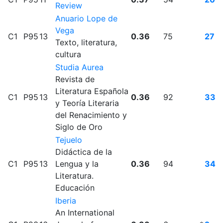
Review
Anuario Lope de
Vega
C1
P95
13
0.36
75
27
Texto, literatura,
cultura
Studia Aurea
Revista de
Literatura Española
C1
P95
13
0.36
92
33
y Teoría Literaria
del Renacimiento y
Siglo de Oro
Tejuelo
Didáctica de la
C1
P95
13
Lengua y la
0.36
94
34
Literatura.
Educación
Iberia
An International