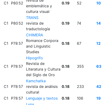
revista de
C1
P80
52
0.19
52
10
emblemática y
cultura visual
TRANS
C1
P80
52
revista de
0.19
74
14
traductología
CHIMERA
Romance Corpora
C1
P78
57
0.18
67
12
and Linguistic
Studies
Hipogrifo
Revista de
C1
P78
57
0.18
355
63
Literatura y Cultura
del Siglo de Oro
Kamchatka
C1
P78
57
revista de análisis
0.18
233
42
cultural
C1
P78
57
Lenguaje y textos
0.18
106
19
Lynx