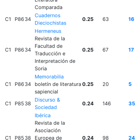
Comparada
Cuadernos
C1
P86
34
0.25
63
16
Dieciochistas
Hermeneus
Revista de la
Facultad de
C1
P86
34
0.25
67
17
Traducción e
Interpretación de
Soria
Memorabilia
C1
P86
34
boletín de literatura
0.25
20
5
sapiencial
Discurso &
C1
P85
38
0.24
146
35
Sociedad
Ibérica
Revista de la
Asociación
C1
P85
38
Europea de
0.24
98
24