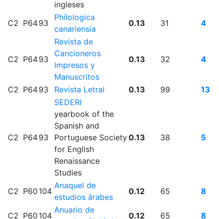
ingleses
Philologica
C2
P64
93
0.13
31
4
canariensia
Revista de
Cancioneros
C2
P64
93
0.13
32
4
Impresos y
Manuscritos
C2
P64
93
Revista Letral
0.13
99
13
SEDERI
yearbook of the
Spanish and
C2
P64
93
Portuguese Society
0.13
38
5
for English
Renaissance
Studies
Anaquel de
C2
P60
104
0.12
65
8
estudios árabes
Anuario de
C2
P60
104
0.12
65
8