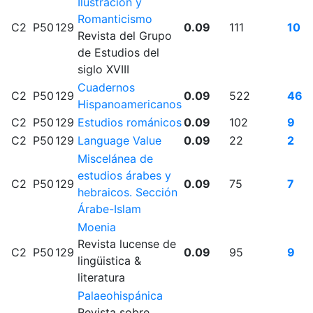
Ilustración y
Romanticismo
C2
P50
129
0.09
111
10
Revista del Grupo
de Estudios del
siglo XVIII
Cuadernos
C2
P50
129
0.09
522
46
Hispanoamericanos
C2
P50
129
Estudios románicos
0.09
102
9
C2
P50
129
Language Value
0.09
22
2
Miscelánea de
estudios árabes y
C2
P50
129
0.09
75
7
hebraicos. Sección
Árabe-Islam
Moenia
Revista lucense de
C2
P50
129
0.09
95
9
lingüistica &
literatura
Palaeohispánica
Revista sobre