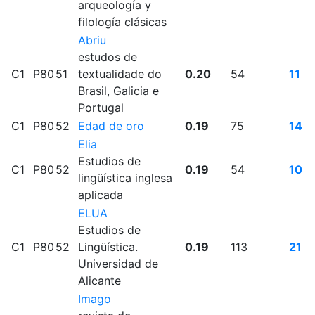
arqueología y
filología clásicas
Abriu
estudos de
C1
P80
51
textualidade do
0.20
54
11
Brasil, Galicia e
Portugal
C1
P80
52
Edad de oro
0.19
75
14
Elia
Estudios de
C1
P80
52
0.19
54
10
lingüística inglesa
aplicada
ELUA
Estudios de
C1
P80
52
Lingüística.
0.19
113
21
Universidad de
Alicante
Imago