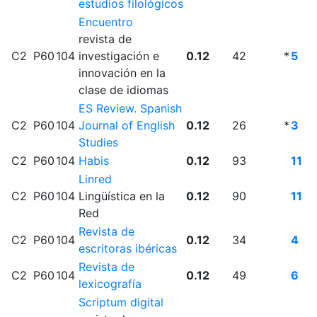
estudios filológicos
Encuentro
revista de
C2
P60
104
investigación e
0.12
42
*
5
innovación en la
clase de idiomas
ES Review. Spanish
C2
P60
104
Journal of English
0.12
26
*
3
Studies
C2
P60
104
Habis
0.12
93
11
Linred
C2
P60
104
Lingüística en la
0.12
90
11
Red
Revista de
C2
P60
104
0.12
34
4
escritoras ibéricas
Revista de
C2
P60
104
0.12
49
6
lexicografía
Scriptum digital