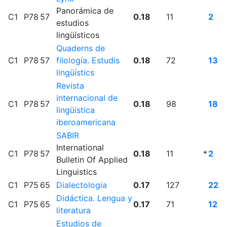
Panorámica de
C1
P78
57
0.18
11
2
estudios
lingüísticos
Quaderns de
C1
P78
57
filología. Estudis
0.18
72
13
lingüístics
Revista
internacional de
C1
P78
57
0.18
98
18
lingüística
iberoamericana
SABIR
International
C1
P78
57
0.18
11
*
2
Bulletin Of Applied
Linguistics
C1
P75
65
Dialectologia
0.17
127
22
Didáctica. Lengua y
C1
P75
65
0.17
71
12
literatura
Estudios de