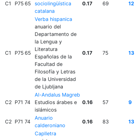
C1
P75
65
sociolingüística
0.17
69
12
catalana
Verba hispanica
anuario del
Departamento de
la Lengua y
Literatura
C1
P75
65
0.17
75
13
Españolas de la
Facultad de
Filosofía y Letras
de la Universidad
de Ljubljana
Al-Andalus Magreb
C2
P71
74
Estudios árabes e
0.16
57
9
islámicos
Anuario
C2
P71
74
0.16
83
13
calderoniano
Caplletra