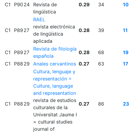
C1
P90
24
Revista de
0.29
34
10
lingüística
RAEL
revista electrónica
C1
P89
27
0.28
39
11
de lingüística
aplicada
Revista de filología
C1
P89
27
0.28
68
19
española
C1
P88
29
Anales cervantinos
0.27
63
17
Cultura, lenguaje y
representación =
Culture, language
and representation
revista de estudios
C1
P88
29
0.27
86
23
culturales de la
Universitat Jaume I
= cultural studies
journal of