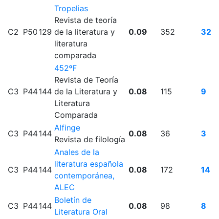
Tropelias
Revista de teoría
C2
P50
129
de la literatura y
0.09
352
32
literatura
comparada
452ºF
Revista de Teoría
C3
P44
144
de la Literatura y
0.08
115
9
Literatura
Comparada
Alfinge
C3
P44
144
0.08
36
3
Revista de filología
Anales de la
literatura española
C3
P44
144
0.08
172
14
contemporánea,
ALEC
Boletín de
C3
P44
144
0.08
98
8
Literatura Oral