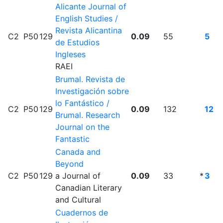
Alicante Journal of
English Studies /
Revista Alicantina
C2
P50
129
0.09
55
5
de Estudios
Ingleses
RAEI
Brumal. Revista de
Investigación sobre
lo Fantástico /
C2
P50
129
0.09
132
12
Brumal. Research
Journal on the
Fantastic
Canada and
Beyond
C2
P50
129
a Journal of
0.09
33
*
3
Canadian Literary
and Cultural
Cuadernos de