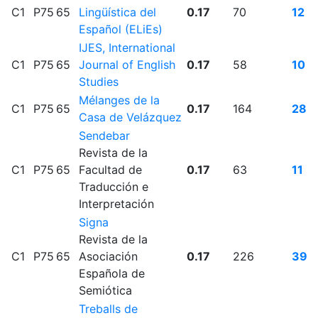
C1
P75
65
Lingüística del
0.17
70
12
Español (ELiEs)
IJES, International
C1
P75
65
Journal of English
0.17
58
10
Studies
Mélanges de la
C1
P75
65
0.17
164
28
Casa de Velázquez
Sendebar
Revista de la
C1
P75
65
Facultad de
0.17
63
11
Traducción e
Interpretación
Signa
Revista de la
C1
P75
65
Asociación
0.17
226
39
Española de
Semiótica
Treballs de