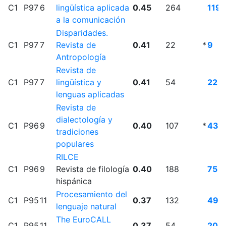
C1
P97
6
lingüística aplicada
0.45
264
119
a la comunicación
Disparidades.
C1
P97
7
Revista de
0.41
22
*
9
Antropología
Revista de
C1
P97
7
lingüística y
0.41
54
22
lenguas aplicadas
Revista de
dialectología y
C1
P96
9
0.40
107
*
43
tradiciones
populares
RILCE
C1
P96
9
Revista de filología
0.40
188
75
hispánica
Procesamiento del
C1
P95
11
0.37
132
49
lenguaje natural
The EuroCALL
C1
P95
11
0.37
54
20