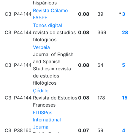
hispánicos
Revista Cálamo
C3
P44
144
0.08
39
*
3
FASPE
Tonos digital
C3
P44
144
revista de estudios
0.08
369
28
filológicos
Verbeia
Journal of English
and Spanish
C3
P44
144
0.08
64
5
Studies = revista
de estudios
filológicos
Çédille
C3
P44
144
Revista de Estudios
0.08
178
15
Franceses
FITISPos
International
Journal
C3
P38
160
0.07
59
4