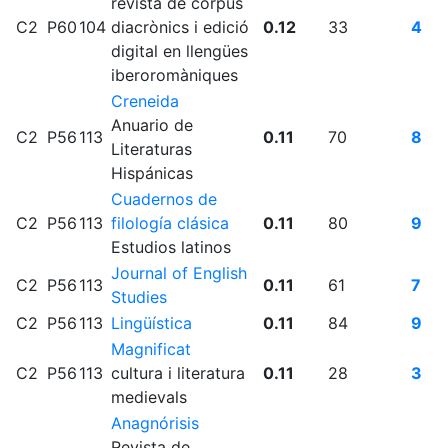
revista de corpus
C2
P60
104
diacrònics i edició
0.12
33
4
digital en llengües
iberoromàniques
Creneida
Anuario de
C2
P56
113
0.11
70
8
Literaturas
Hispánicas
Cuadernos de
C2
P56
113
filología clásica
0.11
80
9
Estudios latinos
Journal of English
C2
P56
113
0.11
61
7
Studies
C2
P56
113
Lingüística
0.11
84
9
Magnificat
C2
P56
113
cultura i literatura
0.11
28
3
medievals
Anagnórisis
Revista de