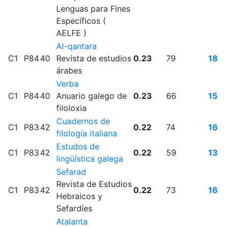
Lenguas para Fines
Específicos (
AELFE )
Al-qantara
C1
P84
40
Revista de estudios
0.23
79
18
árabes
Verba
C1
P84
40
Anuario galego de
0.23
66
15
filoloxia
Cuadernos de
C1
P83
42
0.22
74
16
filología italiana
Estudos de
C1
P83
42
0.22
59
13
lingüística galega
Sefarad
Revista de Estudios
C1
P83
42
0.22
73
16
Hebraicos y
Sefardíes
Atalanta