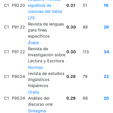
C1
P92
20
española de
0.31
51
16
ciencias del habla
LFE
Revista de lenguas
C1
P91
22
0.30
88
26
para fines
específicos
Álabe
Revista de
C1
P91
22
0.30
113
34
Investigación sobre
Lectura y Escritura
Normas
revista de estudios
C1
P90
24
0.29
79
23
lingüísticos
hispánicos
Oralia
C1
P90
24
Análisis del
0.29
68
20
discurso oral
Sintagma