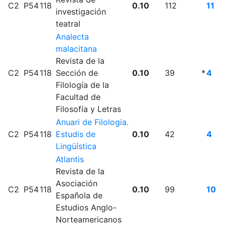
C2
P54
118
0.10
112
11
investigación
teatral
Analecta
malacitana
Revista de la
C2
P54
118
Sección de
0.10
39
*
4
Filología de la
Facultad de
Filosofía y Letras
Anuari de Filologia.
C2
P54
118
Estudis de
0.10
42
4
Lingüística
Atlantis
Revista de la
Asociación
C2
P54
118
0.10
99
10
Española de
Estudios Anglo-
Norteamericanos