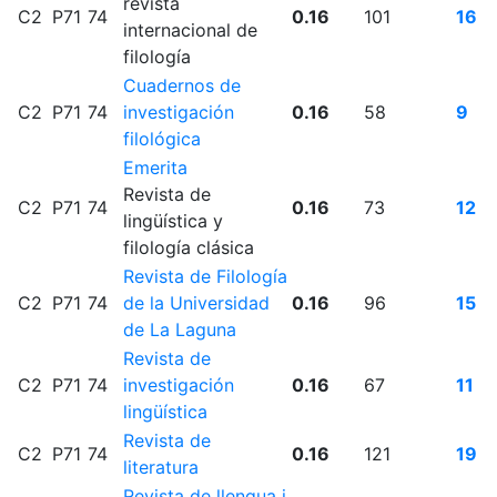
revista
C2
P71
74
0.16
101
16
internacional de
filología
Cuadernos de
C2
P71
74
investigación
0.16
58
9
filológica
Emerita
Revista de
C2
P71
74
0.16
73
12
lingüística y
filología clásica
Revista de Filología
C2
P71
74
de la Universidad
0.16
96
15
de La Laguna
Revista de
C2
P71
74
investigación
0.16
67
11
lingüística
Revista de
C2
P71
74
0.16
121
19
literatura
Revista de llengua i