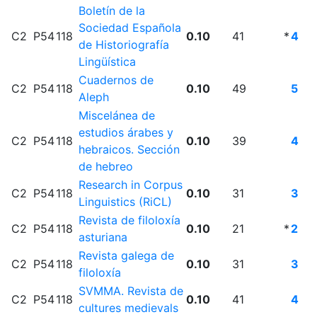
Boletín de la
Sociedad Española
C2
P54
118
0.10
41
*
4
de Historiografía
Lingüística
Cuadernos de
C2
P54
118
0.10
49
5
Aleph
Miscelánea de
estudios árabes y
C2
P54
118
0.10
39
4
hebraicos. Sección
de hebreo
Research in Corpus
C2
P54
118
0.10
31
3
Linguistics (RiCL)
Revista de filoloxía
C2
P54
118
0.10
21
*
2
asturiana
Revista galega de
C2
P54
118
0.10
31
3
filoloxía
SVMMA. Revista de
C2
P54
118
0.10
41
4
cultures medievals