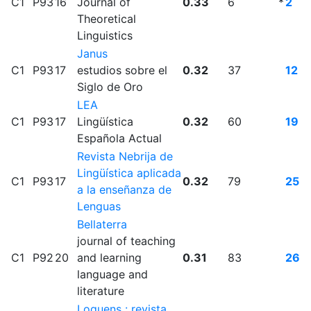
C1
P93
16
Journal of
0.33
6
*
2
Theoretical
Linguistics
Janus
C1
P93
17
estudios sobre el
0.32
37
12
Siglo de Oro
LEA
C1
P93
17
Lingüística
0.32
60
19
Española Actual
Revista Nebrija de
Lingüística aplicada
C1
P93
17
0.32
79
25
a la enseñanza de
Lenguas
Bellaterra
journal of teaching
C1
P92
20
and learning
0.31
83
26
language and
literature
Loquens : revista