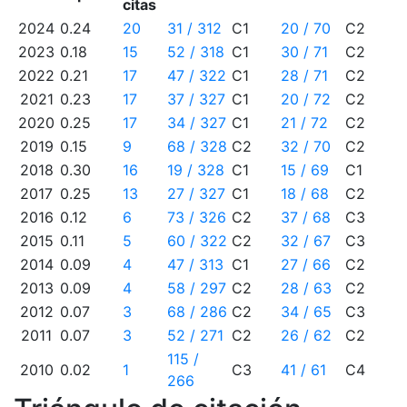
citas
2024
0.24
20
31 / 312
C1
20 / 70
C2
2023
0.18
15
52 / 318
C1
30 / 71
C2
2022
0.21
17
47 / 322
C1
28 / 71
C2
2021
0.23
17
37 / 327
C1
20 / 72
C2
2020
0.25
17
34 / 327
C1
21 / 72
C2
2019
0.15
9
68 / 328
C2
32 / 70
C2
2018
0.30
16
19 / 328
C1
15 / 69
C1
2017
0.25
13
27 / 327
C1
18 / 68
C2
2016
0.12
6
73 / 326
C2
37 / 68
C3
2015
0.11
5
60 / 322
C2
32 / 67
C3
2014
0.09
4
47 / 313
C1
27 / 66
C2
2013
0.09
4
58 / 297
C2
28 / 63
C2
2012
0.07
3
68 / 286
C2
34 / 65
C3
2011
0.07
3
52 / 271
C2
26 / 62
C2
115 /
2010
0.02
1
C3
41 / 61
C4
266