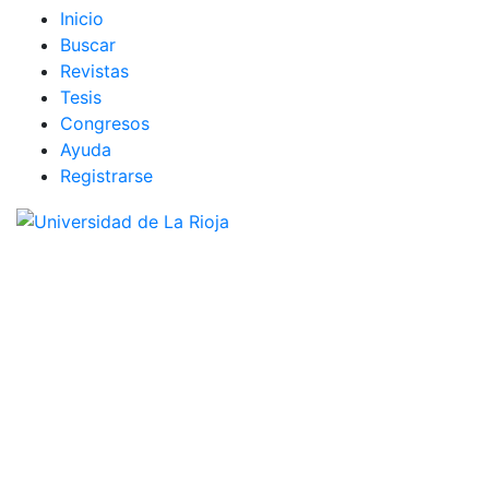
I
nicio
B
uscar
R
evistas
T
esis
C
o
ngresos
Ayuda
R
e
gistrarse