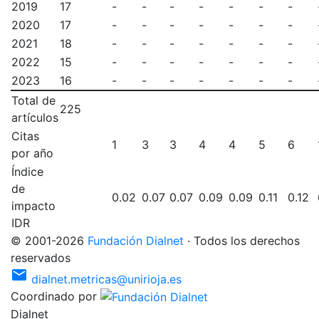
2019
17
-
-
-
-
-
-
-
2020
17
-
-
-
-
-
-
-
2021
18
-
-
-
-
-
-
-
2022
15
-
-
-
-
-
-
-
2023
16
-
-
-
-
-
-
-
Total de
225
artículos
Citas
1
3
3
4
4
5
6
por año
Índice
de
0.02
0.07
0.07
0.09
0.09
0.11
0.12
impacto
IDR
©
2001
-
2026
Fundación Dialnet
·
Todos los derechos
reservados
mail
dialnet.metricas@unirioja.es
Coordinado por
Dialnet