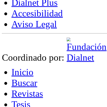
Dialnet Plus
Accesibilidad
Aviso Legal
Coordinado por:
I
nicio
B
uscar
R
evistas
T
esis