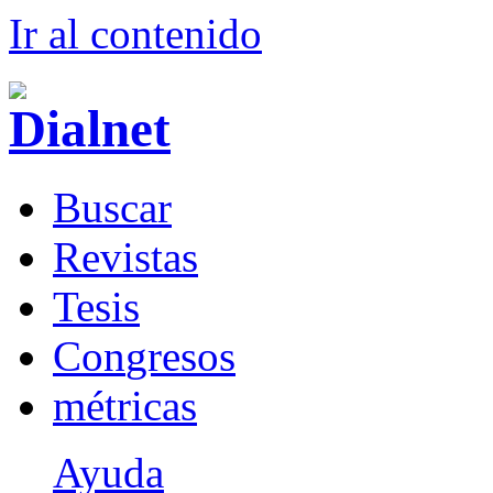
Ir al conteni
d
o
B
uscar
R
evistas
T
esis
Co
n
gresos
m
étricas
Ayuda