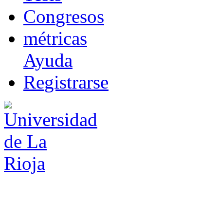
Co
n
gresos
m
étricas
Ayuda
R
e
gistrarse