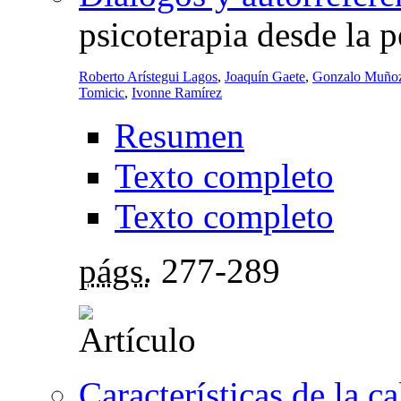
psicoterapia desde la p
Roberto Arístegui Lagos
,
Joaquín Gaete
,
Gonzalo Muñoz
Tomicic
,
Ivonne Ramírez
Resumen
Texto completo
Texto completo
págs.
277-289
Características de la c