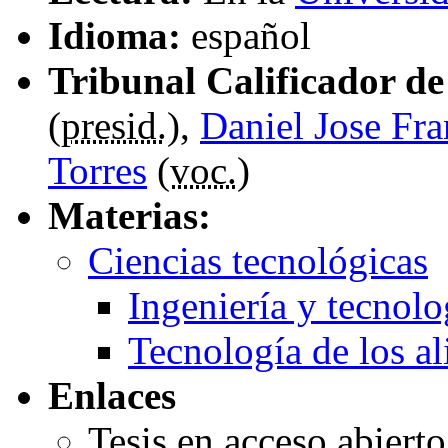
Idioma:
español
Tribunal Calificador de 
(
presid.
),
Daniel Jose Fr
Torres
(
voc.
)
Materias:
Ciencias tecnológicas
Ingeniería y tecnol
Tecnología de los a
Enlaces
Tesis en acceso abiert