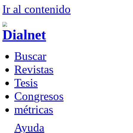
Ir al conteni
d
o
B
uscar
R
evistas
T
esis
Co
n
gresos
m
étricas
Ayuda