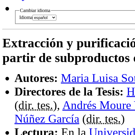
Cambiar idioma
Idioma
Extracción y purificaci
partir de subproductos d
Autores:
Maria Luisa So
Directores de la Tesis:
H
(
dir. tes.
),
Andrés Moure 
Núñez García
(
dir. tes.
)
Lectura:
En la
Universi