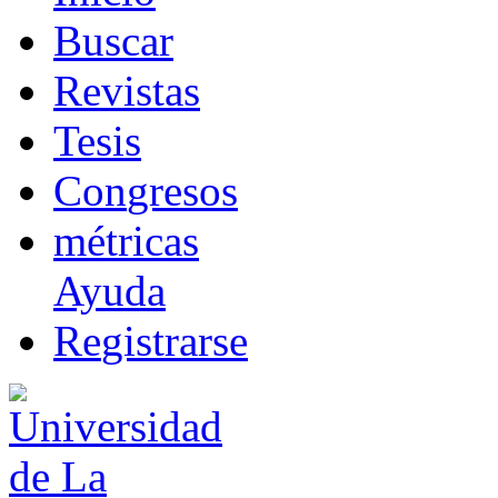
B
uscar
R
evistas
T
esis
Co
n
gresos
m
étricas
Ayuda
R
e
gistrarse