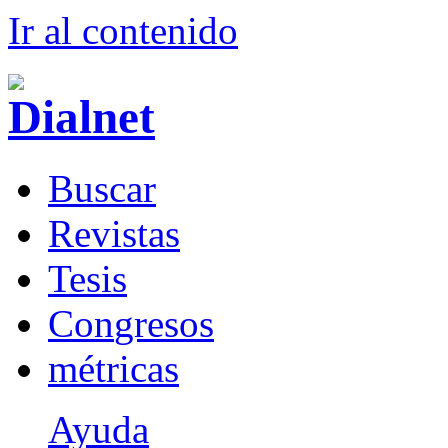
Ir al conteni
d
o
B
uscar
R
evistas
T
esis
Co
n
gresos
m
étricas
Ayuda