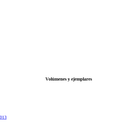
Volúmenes y ejemplares
013