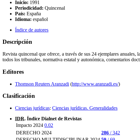
Inicio:
1991
Periodicidad:
Quincenal
País:
España
Idioma:
español
Índice de autores
Descripción
Revista quincenal que ofrece, a través de sus 24 ejemplares anuales, l
todos los tribunales, normativa estatal y autonómica, comentarios doctr
Editores
Thomson Reuters Aranzadi
(
http://www.aranzadi.es/
)
Clasificación
Ciencias jurídicas
:
Ciencias jurídicas. Generalidades
IDR
. Índice Dialnet de Revistas
Impacto 2024
0.02
DERECHO 2024
286
/ 342
DERECHO MULTIDISCIPLINAR 2024
59
/ 69