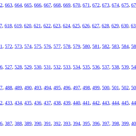
2
,
663
,
664
,
665
,
666
,
667
,
668
,
669
,
670
,
671
,
672
,
673
,
674
,
675
,
67
7
,
618
,
619
,
620
,
621
,
622
,
623
,
624
,
625
,
626
,
627
,
628
,
629
,
630
,
63
1
,
572
,
573
,
574
,
575
,
576
,
577
,
578
,
579
,
580
,
581
,
582
,
583
,
584
,
58
6
,
527
,
528
,
529
,
530
,
531
,
532
,
533
,
534
,
535
,
536
,
537
,
538
,
539
,
54
7
,
488
,
489
,
490
,
493
,
494
,
495
,
496
,
497
,
498
,
499
,
500
,
501
,
502
,
50
2
,
433
,
434
,
435
,
436
,
437
,
438
,
439
,
440
,
441
,
442
,
443
,
444
,
445
,
44
6
,
387
,
388
,
389
,
390
,
391
,
392
,
393
,
394
,
395
,
396
,
397
,
398
,
399
,
40