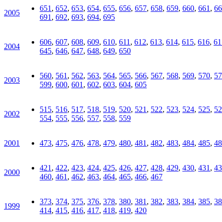
651
,
652
,
653
,
654
,
655
,
656
,
657
,
658
,
659
,
660
,
661
,
66
2005
691
,
692
,
693
,
694
,
695
606
,
607
,
608
,
609
,
610
,
611
,
612
,
613
,
614
,
615
,
616
,
61
2004
645
,
646
,
647
,
648
,
649
,
650
560
,
561
,
562
,
563
,
564
,
565
,
566
,
567
,
568
,
569
,
570
,
57
2003
599
,
600
,
601
,
602
,
603
,
604
,
605
515
,
516
,
517
,
518
,
519
,
520
,
521
,
522
,
523
,
524
,
525
,
52
2002
554
,
555
,
556
,
557
,
558
,
559
2001
473
,
475
,
476
,
478
,
479
,
480
,
481
,
482
,
483
,
484
,
485
,
48
421
,
422
,
423
,
424
,
425
,
426
,
427
,
428
,
429
,
430
,
431
,
43
2000
460
,
461
,
462
,
463
,
464
,
465
,
466
,
467
373
,
374
,
375
,
376
,
378
,
380
,
381
,
382
,
383
,
384
,
385
,
38
1999
414
,
415
,
416
,
417
,
418
,
419
,
420