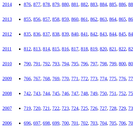
2014
876
,
877
,
878
,
879
,
880
,
881
,
882
,
883
,
884
,
885
,
886
,
88
2013
855
,
856
,
857
,
858
,
859
,
860
,
861
,
862
,
863
,
864
,
865
,
86
2012
835
,
836
,
837
,
838
,
839
,
840
,
841
,
842
,
843
,
844
,
845
,
84
2011
812
,
813
,
814
,
815
,
816
,
817
,
818
,
819
,
820
,
821
,
822
,
82
2010
790
,
791
,
792
,
793
,
794
,
795
,
796
,
797
,
798
,
799
,
800
,
80
2009
766
,
767
,
768
,
769
,
770
,
771
,
772
,
773
,
774
,
775
,
776
,
77
2008
742
,
743
,
744
,
745
,
746
,
747
,
748
,
749
,
750
,
751
,
752
,
75
2007
719
,
720
,
721
,
722
,
723
,
724
,
725
,
726
,
727
,
728
,
729
,
73
2006
696
,
697
,
698
,
699
,
700
,
701
,
702
,
703
,
704
,
705
,
706
,
70