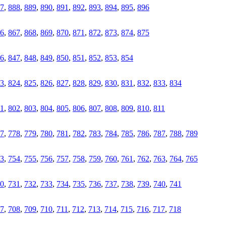
7
,
888
,
889
,
890
,
891
,
892
,
893
,
894
,
895
,
896
6
,
867
,
868
,
869
,
870
,
871
,
872
,
873
,
874
,
875
6
,
847
,
848
,
849
,
850
,
851
,
852
,
853
,
854
3
,
824
,
825
,
826
,
827
,
828
,
829
,
830
,
831
,
832
,
833
,
834
1
,
802
,
803
,
804
,
805
,
806
,
807
,
808
,
809
,
810
,
811
7
,
778
,
779
,
780
,
781
,
782
,
783
,
784
,
785
,
786
,
787
,
788
,
789
3
,
754
,
755
,
756
,
757
,
758
,
759
,
760
,
761
,
762
,
763
,
764
,
765
0
,
731
,
732
,
733
,
734
,
735
,
736
,
737
,
738
,
739
,
740
,
741
7
,
708
,
709
,
710
,
711
,
712
,
713
,
714
,
715
,
716
,
717
,
718