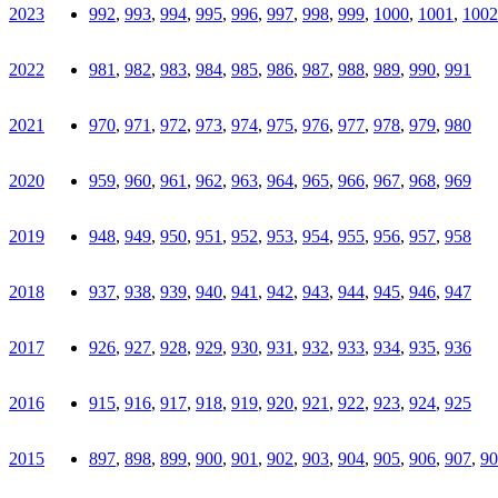
2023
992
,
993
,
994
,
995
,
996
,
997
,
998
,
999
,
1000
,
1001
,
1002
2022
981
,
982
,
983
,
984
,
985
,
986
,
987
,
988
,
989
,
990
,
991
2021
970
,
971
,
972
,
973
,
974
,
975
,
976
,
977
,
978
,
979
,
980
2020
959
,
960
,
961
,
962
,
963
,
964
,
965
,
966
,
967
,
968
,
969
2019
948
,
949
,
950
,
951
,
952
,
953
,
954
,
955
,
956
,
957
,
958
2018
937
,
938
,
939
,
940
,
941
,
942
,
943
,
944
,
945
,
946
,
947
2017
926
,
927
,
928
,
929
,
930
,
931
,
932
,
933
,
934
,
935
,
936
2016
915
,
916
,
917
,
918
,
919
,
920
,
921
,
922
,
923
,
924
,
925
2015
897
,
898
,
899
,
900
,
901
,
902
,
903
,
904
,
905
,
906
,
907
,
90