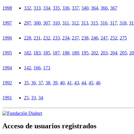
1998
332
,
333
,
334
,
335
,
336
,
337
,
340
,
364
,
366
,
367
1997
297
,
300
,
307
,
310
,
311
,
312
,
313
,
315
,
316
,
317
,
318
,
31
1996
228
,
231
,
232
,
233
,
234
,
237
,
238
,
246
,
247
,
252
,
275
1995
182
,
183
,
185
,
187
,
188
,
189
,
195
,
202
,
203
,
204
,
205
,
20
1994
142
,
166
,
173
1992
35
,
36
,
37
,
38
,
39
,
40
,
41
,
43
,
44
,
45
,
46
1991
25
,
33
,
34
Acceso de usuarios registrados