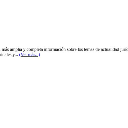
a más amplia y completa información sobre los temas de actualidad juríd
inales y...
(Ver más...)