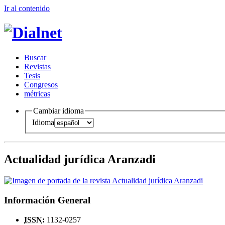
Ir al conteni
d
o
B
uscar
R
evistas
T
esis
Co
n
gresos
m
étricas
Cambiar idioma
Idioma
Actualidad jurídica Aranzadi
Información General
ISSN
:
1132-0257