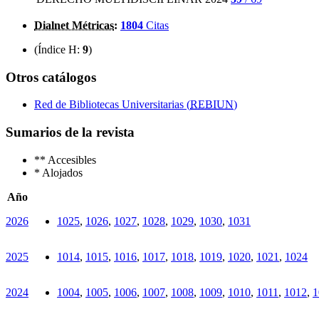
Dialnet Métricas
:
1804
Citas
(Índice H:
9
)
Otros catálogos
Red de Bibliotecas Universitarias (
REBIUN
)
Sumarios de la revista
**
Accesibles
*
Alojados
Año
2026
1025
,
1026
,
1027
,
1028
,
1029
,
1030
,
1031
2025
1014
,
1015
,
1016
,
1017
,
1018
,
1019
,
1020
,
1021
,
1024
2024
1004
,
1005
,
1006
,
1007
,
1008
,
1009
,
1010
,
1011
,
1012
,
1