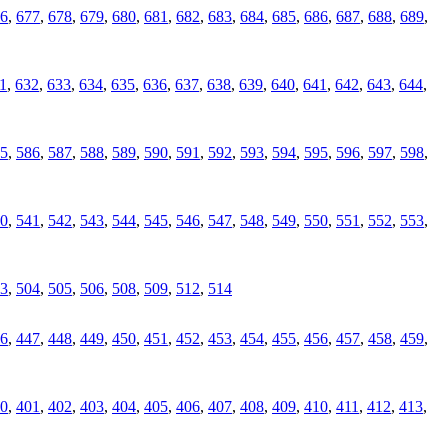
6
,
677
,
678
,
679
,
680
,
681
,
682
,
683
,
684
,
685
,
686
,
687
,
688
,
689
,
1
,
632
,
633
,
634
,
635
,
636
,
637
,
638
,
639
,
640
,
641
,
642
,
643
,
644
,
5
,
586
,
587
,
588
,
589
,
590
,
591
,
592
,
593
,
594
,
595
,
596
,
597
,
598
,
0
,
541
,
542
,
543
,
544
,
545
,
546
,
547
,
548
,
549
,
550
,
551
,
552
,
553
,
3
,
504
,
505
,
506
,
508
,
509
,
512
,
514
6
,
447
,
448
,
449
,
450
,
451
,
452
,
453
,
454
,
455
,
456
,
457
,
458
,
459
,
0
,
401
,
402
,
403
,
404
,
405
,
406
,
407
,
408
,
409
,
410
,
411
,
412
,
413
,