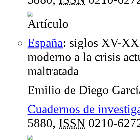
España
:
siglos XV-XXI
moderno a la crisis act
maltratada
Emilio de Diego Garcí
Cuadernos de investiga
5880,
ISSN
0210-627