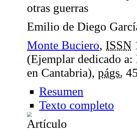
otras guerras
Emilio de Diego Garcí
Monte Buciero
,
ISSN
(Ejemplar dedicado a:
en Cantabria),
págs.
45
Resumen
Texto completo