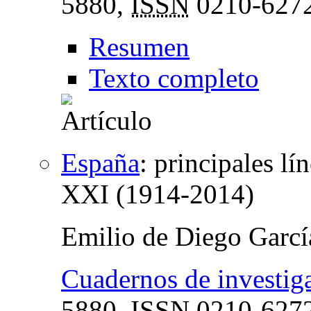
5880,
ISSN
0210-627
Resumen
Texto completo
España
:
principales lí
XXI (1914-2014)
Emilio de Diego Garcí
Cuadernos de investiga
5880,
ISSN
0210-627