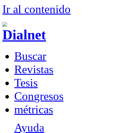
Ir al conteni
d
o
B
uscar
R
evistas
T
esis
Co
n
gresos
m
étricas
Ayuda