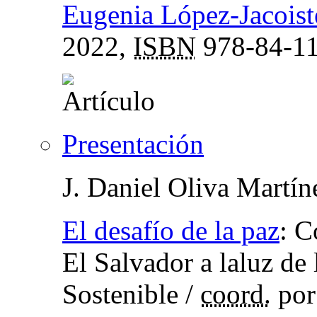
Eugenia López-Jacoist
2022,
ISBN
978-84-11
Presentación
J. Daniel Oliva Martín
El desafío de la paz
:
C
El Salvador a laluz de
Sostenible
/
coord.
po