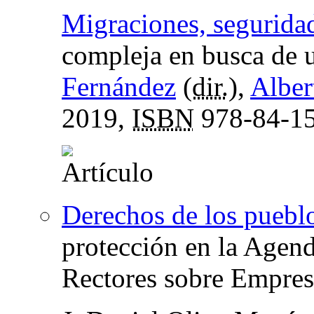
Migraciones, segurida
compleja en busca de un
Fernández
(
dir.
),
Alber
2019,
ISBN
978-84-15
Derechos de los puebl
protección en la Agend
Rectores sobre Empre