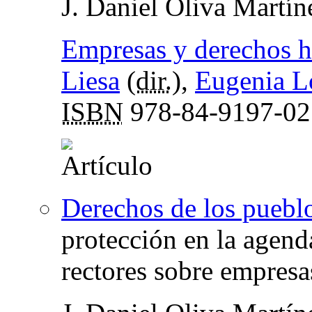
J. Daniel Oliva Martín
Empresas y derechos 
Liesa
(
dir.
),
Eugenia L
ISBN
978-84-9197-02
Derechos de los puebl
protección en la agend
rectores sobre empres