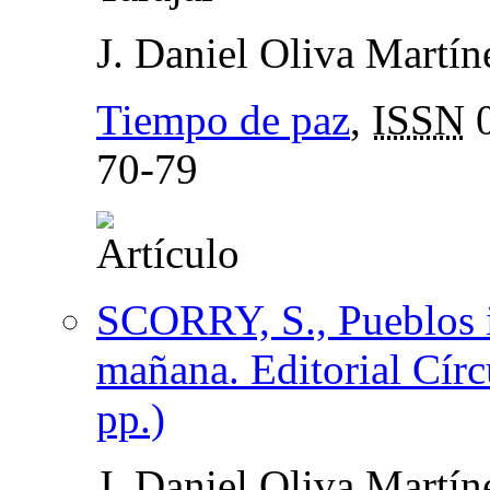
J. Daniel Oliva Martín
Tiempo de paz
,
ISSN
0
70-79
SCORRY, S., Pueblos i
mañana. Editorial Cír
pp.)
J. Daniel Oliva Martín