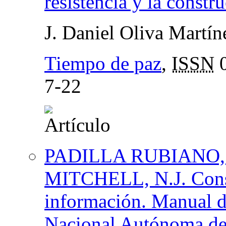
resistencia y la constr
J. Daniel Oliva Martín
Tiempo de paz
,
ISSN
0
7-22
PADILLA RUBIANO,
MITCHELL, N.J. Consul
información. Manual d
Nacional Autónoma de