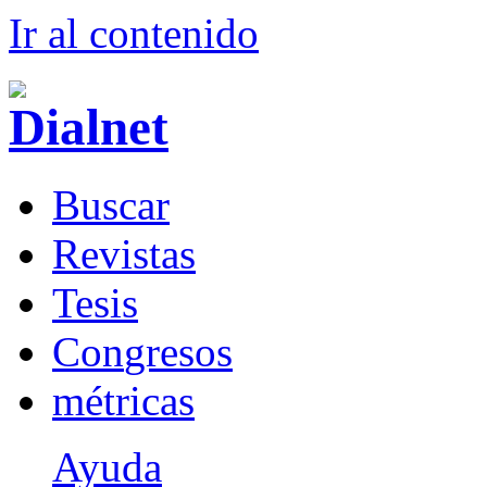
Ir al conteni
d
o
B
uscar
R
evistas
T
esis
Co
n
gresos
m
étricas
Ayuda