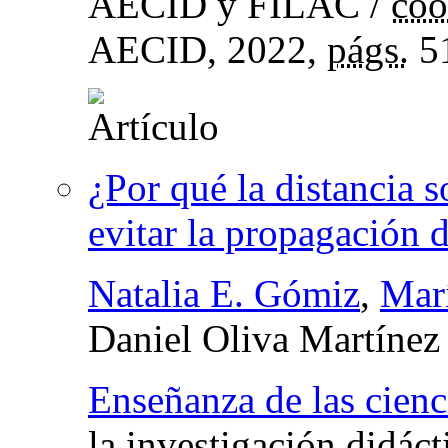
AECID y FILAC
/
coo
AECID, 2022,
págs.
5
¿Por qué la distancia s
evitar la propagación d
Natalia E. Gómiz
,
Mar
Daniel Oliva Martínez
Enseñanza de las cien
la investigación didáct