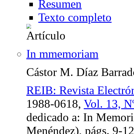
Resumen
Texto completo
In mmemoriam
Cástor M. Díaz Barra
REIB: Revista Electró
1988-0618,
Vol. 13, N
dedicado a: In Memor
Menéndez),
págs.
9-1