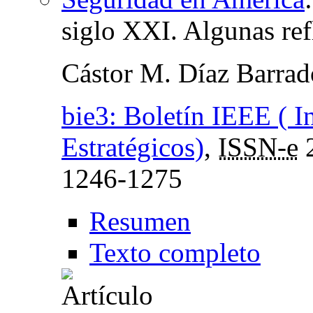
siglo XXI. Algunas ref
Cástor M. Díaz Barrad
bie3: Boletín IEEE ( I
Estratégicos)
,
ISSN-e
1246-1275
Resumen
Texto completo