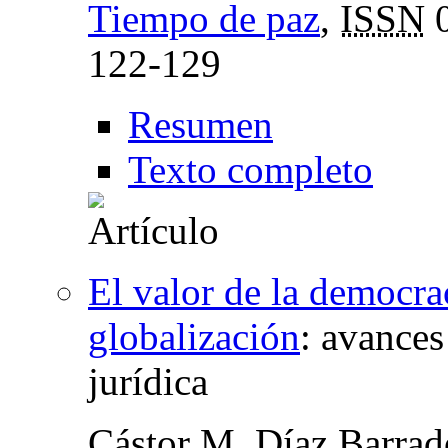
Tiempo de paz
,
ISSN
0
122-129
Resumen
Texto completo
El valor de la democra
globalización
:
avances
jurídica
Cástor M. Díaz Barra