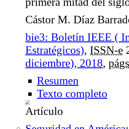
primera mitad del sig
Cástor M. Díaz Barrad
bie3: Boletín IEEE ( I
Estratégicos)
,
ISSN-e
diciembre), 2018
,
págs
Resumen
Texto completo
Seguridad en América