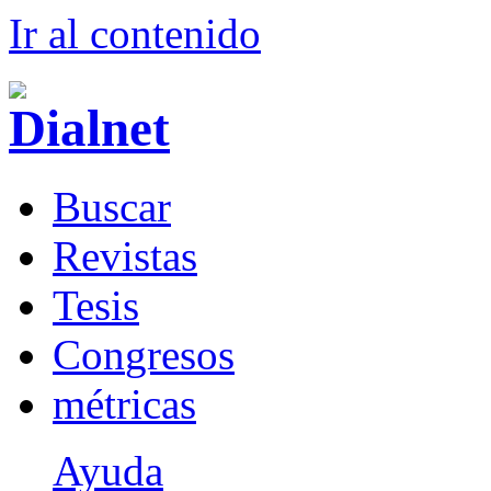
Ir al conteni
d
o
B
uscar
R
evistas
T
esis
Co
n
gresos
m
étricas
Ayuda