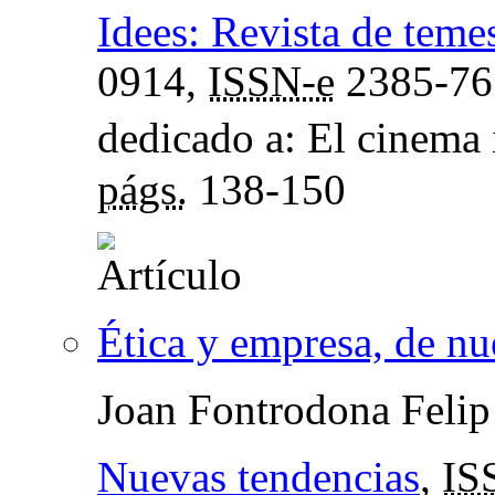
Idees: Revista de tem
0914,
ISSN-e
2385-7
dedicado a: El cinema 
págs.
138-150
Ética y empresa, de n
Joan Fontrodona Felip
Nuevas tendencias
,
IS