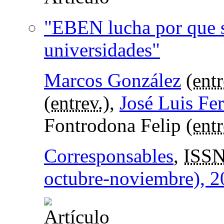
"EBEN lucha por que s
universidades"
Marcos González
(
entr
(
entrev.
),
José Luis Fe
Fontrodona Felip (
ent
Corresponsables
,
ISS
octubre-noviembre), 