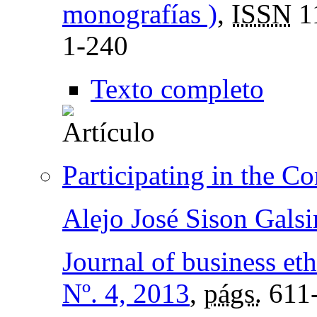
monografías )
,
ISSN
1
1-240
Texto completo
Participating in the 
Alejo José Sison Gals
Journal of business eth
Nº. 4, 2013
,
págs.
611