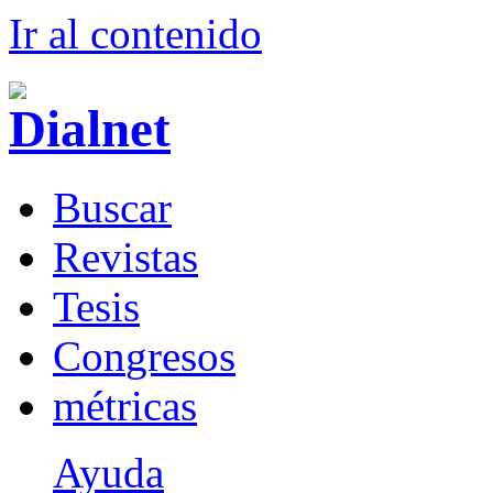
Ir al conteni
d
o
B
uscar
R
evistas
T
esis
Co
n
gresos
m
étricas
Ayuda