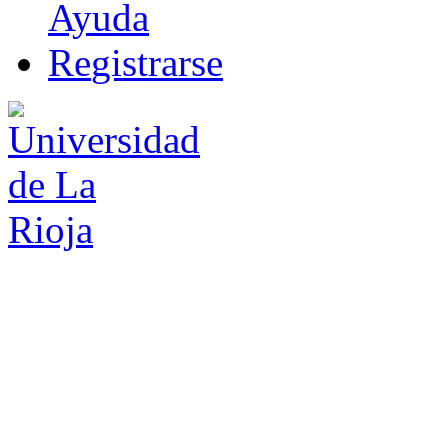
Ayuda
R
e
gistrarse