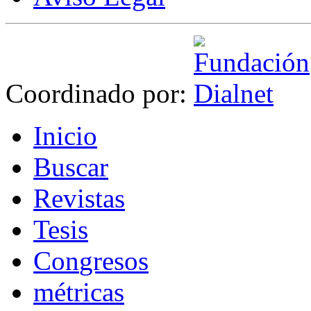
Coordinado por:
I
nicio
B
uscar
R
evistas
T
esis
Co
n
gresos
m
étricas