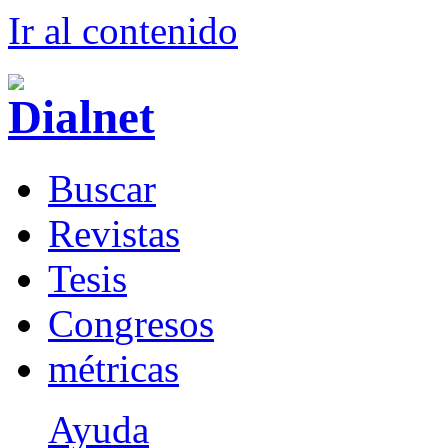
Ir al conteni
d
o
B
uscar
R
evistas
T
esis
Co
n
gresos
m
étricas
Ayuda