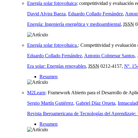
Energía solar fotovoltaica
:
competitividad y evaluación 
David Alvira Baeza
,
Eduardo Collado Fernández
,
Anton
Energía: Ingeniería energética y medioambiental
,
ISSN
0
Energía solar fotovoltaica.
:
Competitividad y evaluación
Eduardo Collado Fernández
,
Antonio Colmenar Santos
,
Era solar: Energías renovables
,
ISSN
0212-4157,
Nº. 15
Resumen
M2Learn
:
Framework Abierto para el Desarrollo de Apli
Sergio Martín Gutiérrez
,
Gabriel Díaz Orueta
,
Inmaculad
Revista Iberoamericana de Tecnologías del Aprendizaj
Resumen