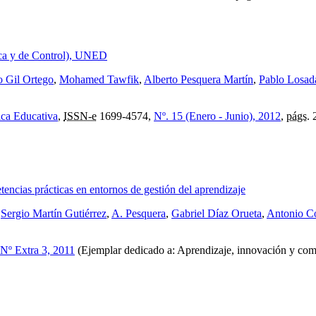
ica y de Control), UNED
o Gil Ortego
,
Mohamed Tawfik
,
Alberto Pesquera Martín
,
Pablo Losad
ica Educativa
,
ISSN-e
1699-4574,
Nº. 15 (Enero - Junio), 2012
,
págs.
2
encias prácticas en entornos de gestión del aprendizaje
,
Sergio Martín Gutiérrez
,
A. Pesquera
,
Gabriel Díaz Orueta
,
Antonio C
Nº Extra 3, 2011
(Ejemplar dedicado a: Aprendizaje, innovación y com