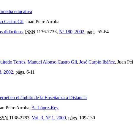
timedia educativa
o Castro Gil
, Juan Peire Arroba
s didácticos
,
ISSN
1136-7733,
Nº 180, 2002
,
págs.
55-64
uirado Torres
,
Manuel Alonso Castro Gil
,
José Carpio Ibáñez
, Juan Pe
8, 2002
,
págs.
6-11
ernet en el ámbito de la Enseñanza a Distancia
uan Peire Arroba,
A. López-Rey
ISSN
1138-2783,
Vol. 3, Nº 1, 2000
,
págs.
109-130