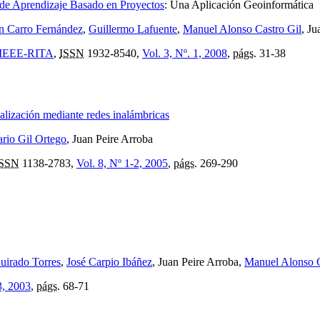
de Aprendizaje Basado en Proyectos
:
Una Aplicación Geoinformática
 Carro Fernández
,
Guillermo Lafuente
,
Manuel Alonso Castro Gil
, Ju
e: IEEE-RITA
,
ISSN
1932-8540,
Vol. 3, Nº. 1, 2008
,
págs.
31-38
alización mediante redes inalámbricas
rio Gil Ortego
, Juan Peire Arroba
ISSN
1138-2783,
Vol. 8, Nº 1-2, 2005
,
págs.
269-290
uirado Torres
,
José Carpio Ibáñez
, Juan Peire Arroba,
Manuel Alonso C
3, 2003
,
págs.
68-71