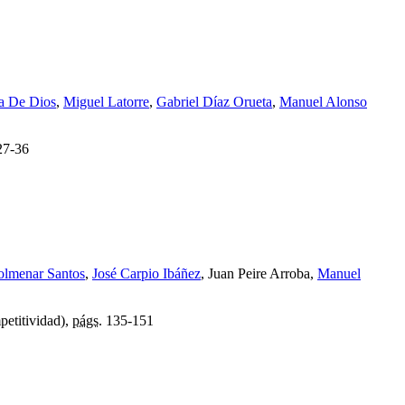
a De Dios
,
Miguel Latorre
,
Gabriel Díaz Orueta
,
Manuel Alonso
7-36
olmenar Santos
,
José Carpio Ibáñez
, Juan Peire Arroba,
Manuel
petitividad),
págs.
135-151