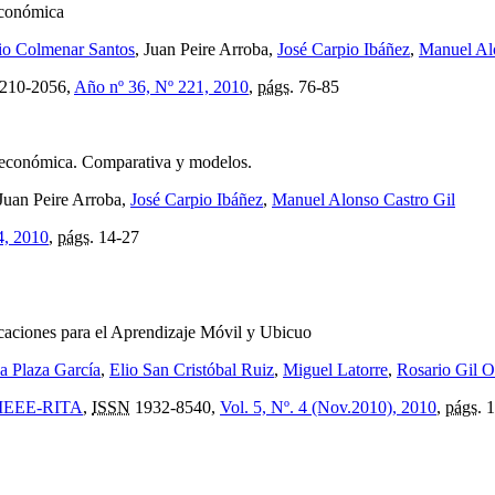
económica
io Colmenar Santos
, Juan Peire Arroba,
José Carpio Ibáñez
,
Manuel Al
210-2056,
Año nº 36, Nº 221, 2010
,
págs.
76-85
 económica. Comparativa y modelos.
 Juan Peire Arroba,
José Carpio Ibáñez
,
Manuel Alonso Castro Gil
4, 2010
,
págs.
14-27
caciones para el Aprendizaje Móvil y Ubicuo
a Plaza García
,
Elio San Cristóbal Ruiz
,
Miguel Latorre
,
Rosario Gil O
e: IEEE-RITA
,
ISSN
1932-8540,
Vol. 5, Nº. 4 (Nov.2010), 2010
,
págs.
1