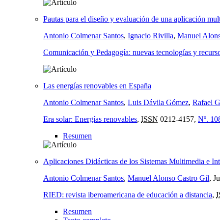
Pautas para el diseño y evaluación de una aplicación mul
Antonio Colmenar Santos
,
Ignacio Rivilla
,
Manuel Alons
Comunicación y Pedagogía: nuevas tecnologías y recurso
Las energías renovables en España
Antonio Colmenar Santos
,
Luis Dávila Gómez
,
Rafael G
Era solar: Energías renovables
,
ISSN
0212-4157,
Nº. 10
Resumen
Aplicaciones Didácticas de los Sistemas Multimedia e Int
Antonio Colmenar Santos
,
Manuel Alonso Castro Gil
, J
RIED: revista iberoamericana de educación a distancia
,
Resumen