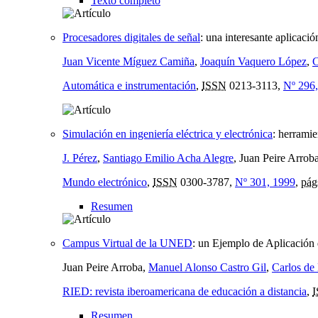
Texto completo
Procesadores digitales de señal
:
una interesante aplicació
Juan Vicente Míguez Camiña
,
Joaquín Vaquero López
,
C
Automática e instrumentación
,
ISSN
0213-3113,
Nº 296
Simulación en ingeniería eléctrica y electrónica
:
herramien
J. Pérez
,
Santiago Emilio Acha Alegre
, Juan Peire Arrob
Mundo electrónico
,
ISSN
0300-3787,
Nº 301, 1999
,
pág
Resumen
Campus Virtual de la UNED
:
un Ejemplo de Aplicación 
Juan Peire Arroba,
Manuel Alonso Castro Gil
,
Carlos de
RIED: revista iberoamericana de educación a distancia
,
Resumen