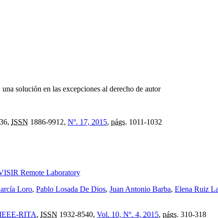
:
una solución en las excepciones al derecho de autor
36,
ISSN
1886-9912,
Nº. 17, 2015
,
págs.
1011-1032
 VISIR Remote Laboratory
arcía Loro
,
Pablo Losada De Dios
,
Juan Antonio Barba
,
Elena Ruiz L
e: IEEE-RITA
,
ISSN
1932-8540,
Vol. 10, Nº. 4, 2015
,
págs.
310-318