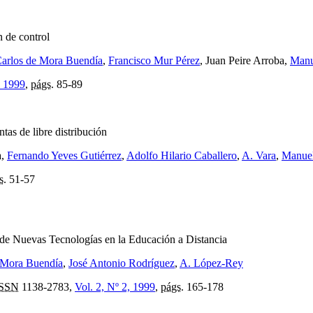
n de control
arlos de Mora Buendía
,
Francisco Mur Pérez
, Juan Peire Arroba,
Manu
, 1999
,
págs.
85-89
tas de libre distribución
a,
Fernando Yeves Gutiérrez
,
Adolfo Hilario Caballero
,
A. Vara
,
Manuel
s.
51-57
de Nuevas Tecnologías en la Educación a Distancia
 Mora Buendía
,
José Antonio Rodríguez
,
A. López-Rey
ISSN
1138-2783,
Vol. 2, Nº 2, 1999
,
págs.
165-178