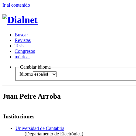
Ir al conteni
d
o
B
uscar
R
evistas
T
esis
Co
n
gresos
m
étricas
Cambiar idioma
Idioma
Juan Peire Arroba
Instituciones
Universidad de Cantabria
(Departamento de Electrónica)