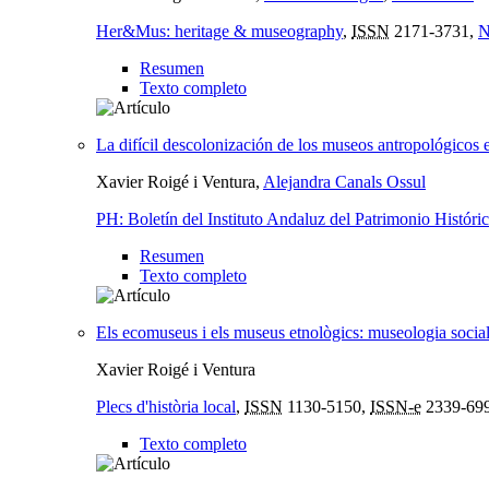
Her&Mus: heritage & museography
,
ISSN
2171-3731,
N
Resumen
Texto completo
La difícil descolonización de los museos antropológicos
Xavier Roigé i Ventura,
Alejandra Canals Ossul
PH: Boletín del Instituto Andaluz del Patrimonio Históri
Resumen
Texto completo
Els ecomuseus i els museus etnològics: museologia social i
Xavier Roigé i Ventura
Plecs d'història local
,
ISSN
1130-5150,
ISSN-e
2339-69
Texto completo