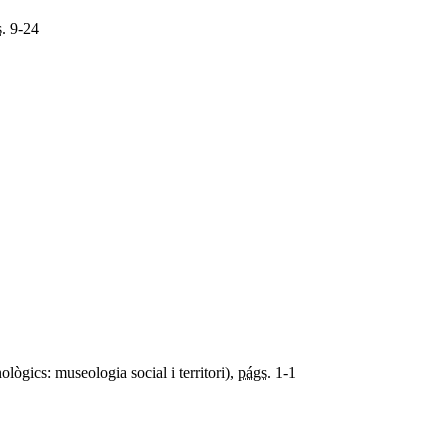
.
9-24
ògics: museologia social i territori),
págs.
1-1