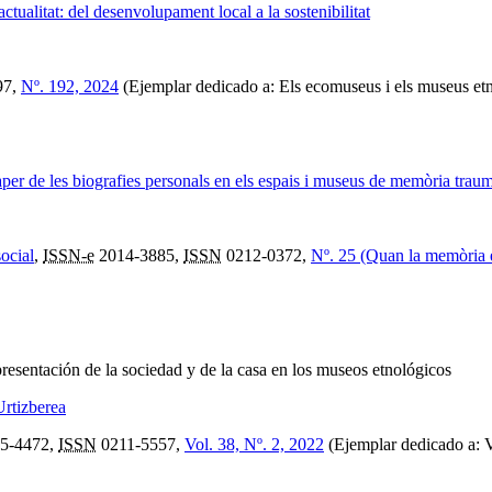
tualitat: del desenvolupament local a la sostenibilitat
97,
Nº. 192, 2024
(Ejemplar dedicado a: Els ecomuseus i els museus etnol
er de les biografies personals en els espais i museus de memòria traum
ocial
,
ISSN-e
2014-3885,
ISSN
0212-0372,
Nº. 25 (Quan la memòria e
presentación de la sociedad y de la casa en los museos etnológicos
Urtizberea
5-4472,
ISSN
0211-5557,
Vol. 38, Nº. 2, 2022
(Ejemplar dedicado a: V