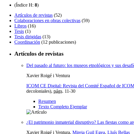
(Índice H:
8
)
Artículos de revistas
(52)
Colaboraciones en obras colectivas
(59)
Libros
(16)
Tesis
(1)
Tesis dirigidas
(13)
Coordinación
(12 publicaciones)
Artículos de revistas
Del pasado al futuro: los museos etnológicos y sus desaf
Xavier Roigé i Ventura
ICOM CE Digital: Revista del Comité Español de ICO
decoloniales),
págs.
11-30
Resumen
Texto Completo Ejemplar
¿El patrimonio inmaterial disruptivo? Las fiestas como ar
Xavier Roigé i Ventura,
Mireia Guil Egea
,
Lluís Bellas