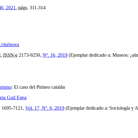
46, 2021
,
págs.
311-314
Urtizberea
M
,
ISSN-e
2173-9250,
Nº. 16, 2019
(Ejemplar dedicado a: Museos: ¿alm
urismo
:
El caso del Pirineo catalán
eia Guil Egea
e
1695-7121,
Vol. 17, Nº. 6, 2019
(Ejemplar dedicado a: Sociología y 