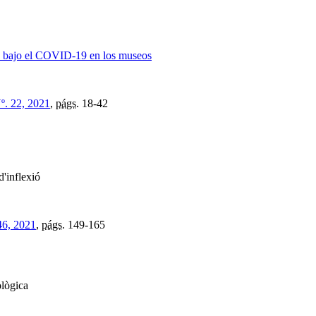
na bajo el COVID-19 en los museos
º. 22, 2021
,
págs.
18-42
'inflexió
46, 2021
,
págs.
149-165
ològica