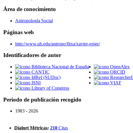
Área de conocimiento
Antropología Social
Páginas web
http://www.ub.edu/antropo/fitxa/xavier-roige/
Identificadores de autor
Biblioteca Nacional de España
OpenAlex
CANTIC
ORCID
IdRef (SUDoc)
Researcher
ISNI
VIAF
Library of Congress
Periodo de publicación recogido
1983 - 2026
Dialnet Métricas
:
210
Citas