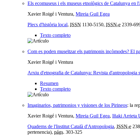
Els ecomuseus i els museus etnològics de Catalunya en l'ac
Xavier Roigé i Ventura,
Mireia Guil Egea
Plecs d'història local
,
ISSN
1130-5150,
ISSN-e
2339-69
Texto completo
Com es poden museïtzar els patrimonis incòmodes? El pap
Xavier Roigé i Ventura
Arxiu d'etnografia de Catalunya: Revista d'antropologia s
Resumen
Texto completo
Imaginarios, patrimonios y visiones de los Pirineos
:
la re
Xavier Roigé i Ventura,
Mireia Guil Egea
,
Iñaki Arrieta 
Quaderns de l'Institut Català d'Antropologia
,
ISSN-e
238
pertenencia),
págs.
303-325