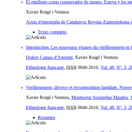
El etnólogo como conservador de museo. Esteva y los m
Xavier Roigé i Ventura
Arxiu d'etnografia de Catalunya: Revista d'antropologia s
Texto completo
Introduction. Les nouveaux visages du vieillissement en E
Dolors Comas d'Argemir
, Xavier Roigé i Ventura
Ethnologie française
,
ISSN
0046-2616,
Vol. 48, Nº. 3, 
Vieillissement, divorce et recomposition familiale. Nouve
Xavier Roigé i Ventura,
Montserrat Soronellas Masdeu
,
Ethnologie française
,
ISSN
0046-2616,
Vol. 48, Nº. 3, 
Resumen