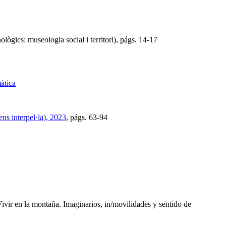
ògics: museologia social i territori),
págs.
14-17
àtica
ns interpel·la), 2023
,
págs.
63-94
ivir en la montaña. Imaginarios, in/movilidades y sentido de