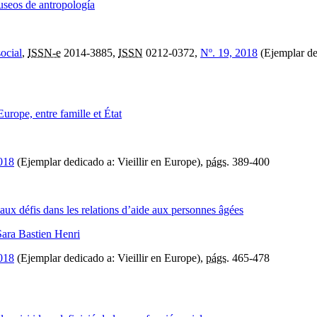
useos de antropología
ocial
,
ISSN-e
2014-3885,
ISSN
0212-0372,
Nº. 19, 2018
(Ejemplar de
urope, entre famille et État
2018
(Ejemplar dedicado a: Vieillir en Europe),
págs.
389-400
aux défis dans les relations d’aide aux personnes âgées
Sara Bastien Henri
2018
(Ejemplar dedicado a: Vieillir en Europe),
págs.
465-478