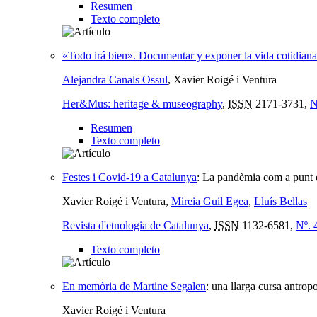
Resumen
Texto completo
«Todo irá bien». Documentar y exponer la vida cotidia
Alejandra Canals Ossul
, Xavier Roigé i Ventura
Her&Mus: heritage & museography
,
ISSN
2171-3731,
N
Resumen
Texto completo
Festes i Covid-19 a Catalunya
:
La pandèmia com a punt d
Xavier Roigé i Ventura,
Mireia Guil Egea
,
Lluís Bellas
Revista d'etnologia de Catalunya
,
ISSN
1132-6581,
Nº. 
Texto completo
En memòria de Martine Segalen
:
una llarga cursa antrop
Xavier Roigé i Ventura