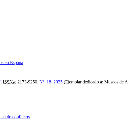
íos en España
M
,
ISSN-e
2173-9250,
Nº. 18, 2025
(Ejemplar dedicado a: Museos de An
ena de conflictos