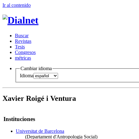
Ir al conteni
d
o
B
uscar
R
evistas
T
esis
Co
n
gresos
m
étricas
Cambiar idioma
Idioma
Xavier Roigé i Ventura
Instituciones
Universitat de Barcelona
(Departament d'Antropologia Social)