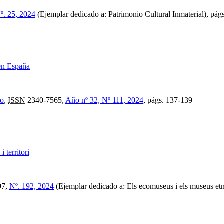
º. 25, 2024
(Ejemplar dedicado a: Patrimonio Cultural Inmaterial),
págs
 en España
co
,
ISSN
2340-7565,
Año nº 32, Nº 111, 2024
,
págs.
137-139
 territori
97,
Nº. 192, 2024
(Ejemplar dedicado a: Els ecomuseus i els museus etnol