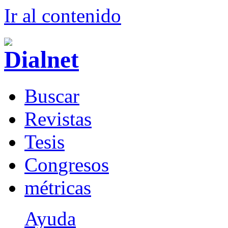
Ir al conteni
d
o
B
uscar
R
evistas
T
esis
Co
n
gresos
m
étricas
Ayuda