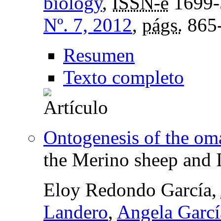
biology
,
ISSN-e
1699-
Nº. 7, 2012
,
págs.
865
Resumen
Texto completo
Ontogenesis of the o
the Merino sheep and I
Eloy Redondo García,
Landero
,
Angela Garcí