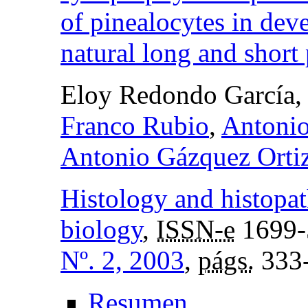
of pinealocytes in dev
natural long and short
Eloy Redondo García
Franco Rubio
,
Antonio
Antonio Gázquez Orti
Histology and histopat
biology
,
ISSN-e
1699-
Nº. 2, 2003
,
págs.
333
Resumen