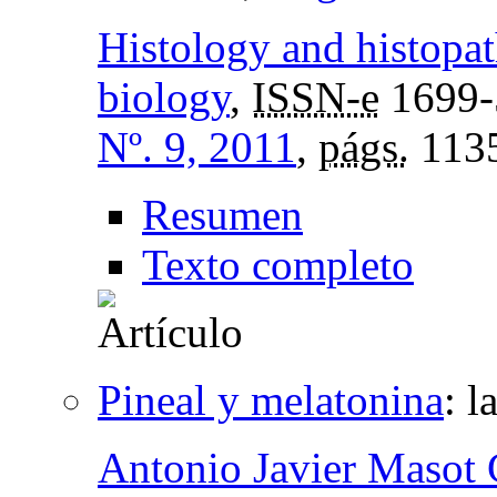
Histology and histopat
biology
,
ISSN-e
1699-
Nº. 9, 2011
,
págs.
113
Resumen
Texto completo
Pineal y melatonina
:
l
Antonio Javier Masot