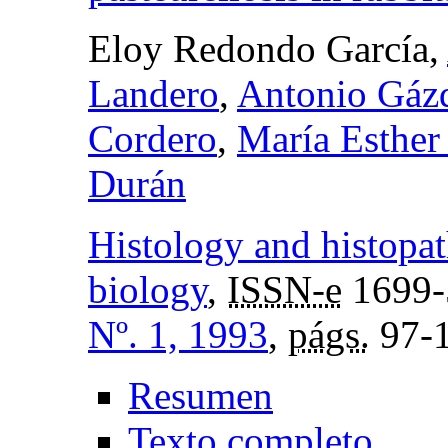
Eloy Redondo García,
Landero
,
Antonio Gázq
Cordero
,
María Esther
Durán
Histology and histopat
biology
,
ISSN-e
1699-
Nº. 1, 1993
,
págs.
97-
Resumen
Texto completo