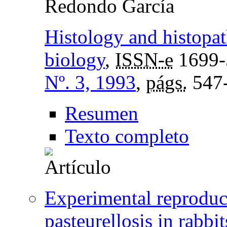
Redondo García
Histology and histopat
biology
,
ISSN-e
1699-
Nº. 3, 1993
,
págs.
547
Resumen
Texto completo
Experimental reproduc
pasteurellosis in rabbit