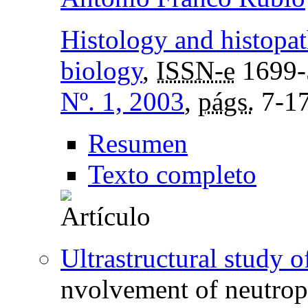
Histology and histopat
biology
,
ISSN-e
1699-
Nº. 1, 2003
,
págs.
7-1
Resumen
Texto completo
Ultrastructural study 
nvolvement of neutrop