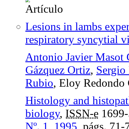
Lesions in lambs exper
respiratory syncytial v
Antonio Javier Masot
Gázquez Ortiz
,
Sergio
Rubio
, Eloy Redondo 
Histology and histopat
biology
,
ISSN-e
1699-
Nº. 1, 1995
,
págs.
71-