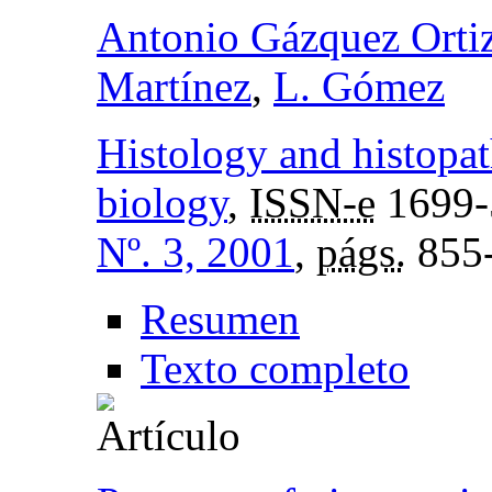
Antonio Gázquez Orti
Martínez
,
L. Gómez
Histology and histopat
biology
,
ISSN-e
1699-
Nº. 3, 2001
,
págs.
855
Resumen
Texto completo