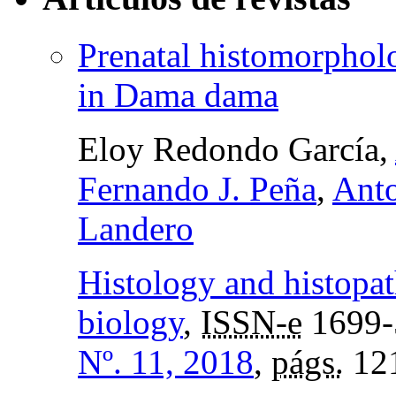
Prenatal histomorphol
in Dama dama
Eloy Redondo García,
Fernando J. Peña
,
Anto
Landero
Histology and histopat
biology
,
ISSN-e
1699-
Nº. 11, 2018
,
págs.
12