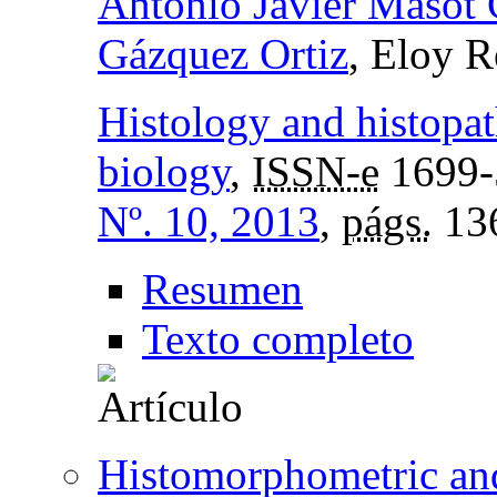
Antonio Javier Masot
Gázquez Ortiz
, Eloy 
Histology and histopat
biology
,
ISSN-e
1699-
Nº. 10, 2013
,
págs.
13
Resumen
Texto completo
Histomorphometric an