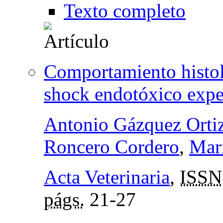
Texto completo
Comportamiento histoló
shock endotóxico expe
Antonio Gázquez Orti
Roncero Cordero
,
Marí
Acta Veterinaria
,
ISSN
págs.
21-27