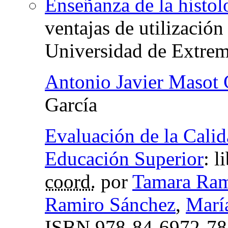
Enseñanza de la histo
ventajas de utilización
Universidad de Extre
Antonio Javier Masot
García
Evaluación de la Calid
Educación Superior
:
l
coord.
por
Tamara Ram
Ramiro Sánchez
,
Marí
ISBN
978-84-6972-78