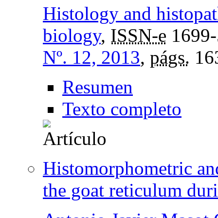
Histology and histopat
biology
,
ISSN-e
1699-
Nº. 12, 2013
,
págs.
16
Resumen
Texto completo
Histomorphometric an
the goat reticulum dur