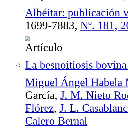
Albéitar: publicación 
1699-7883,
Nº. 181, 
La besnoitiosis bovin
Miguel Ángel Habela M
García,
J. M. Nieto Ro
Flórez
,
J. L. Casablanc
Calero Bernal