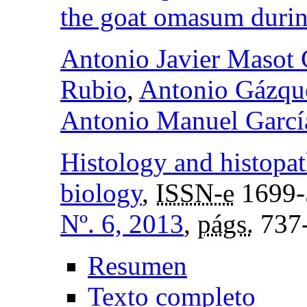
the goat omasum durin
Antonio Javier Masot
Rubio
,
Antonio Gázque
Antonio Manuel Garc
Histology and histopat
biology
,
ISSN-e
1699-
Nº. 6, 2013
,
págs.
737
Resumen
Texto completo