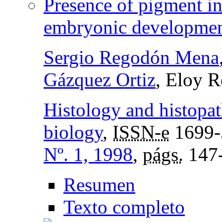
Presence of pigment in
embryonic developme
Sergio Regodón Mena
Gázquez Ortiz
, Eloy 
Histology and histopat
biology
,
ISSN-e
1699-
Nº. 1, 1998
,
págs.
147
Resumen
Texto completo