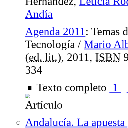
Hernández,
Leticia Ro
Andía
Agenda 2011
:
Temas d
Tecnología
/
Mario Al
(
ed. lit.
), 2011,
ISBN
9
334
Texto completo
1
Andalucía. La apuesta 