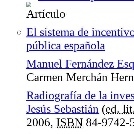
El sistema de incentiv
pública española
Manuel Fernández Esq
Carmen Merchán Hern
Radiografía de la inve
Jesús Sebastián
(
ed. lit
2006,
ISBN
84-9742-