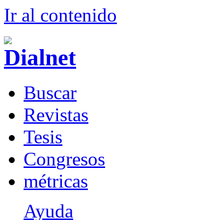
Ir al conteni
d
o
B
uscar
R
evistas
T
esis
Co
n
gresos
m
étricas
Ayuda