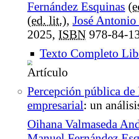
Fernández Esquinas
(
e
(
ed. lit.
),
José Antonio
2025,
ISBN
978-84-13
Texto Completo Lib
Percepción pública de 
empresarial
:
un análisi
Oihana Valmaseda And
Manuel Fernández Esq