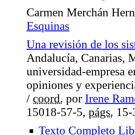
Carmen Merchán Hern
Esquinas
Una revisión de los si
Andalucía, Canarias, M
universidad-empresa en
opiniones y experienci
/
coord.
por
Irene Ram
15018-57-5,
págs.
15-
Texto Completo Lib