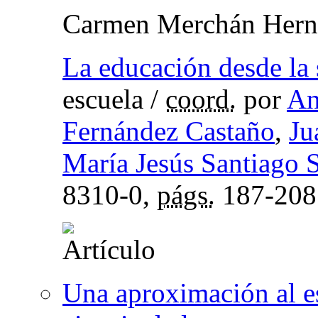
Carmen Merchán Hern
La educación desde la 
escuela
/
coord.
por
An
Fernández Castaño
,
Ju
María Jesús Santiago 
8310-0,
págs.
187-208
Una aproximación al es