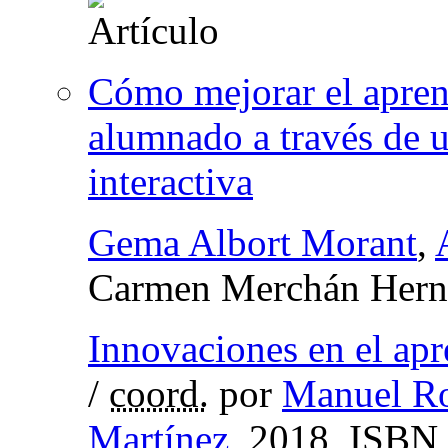
Cómo mejorar el aprend
alumnado a través de 
interactiva
Gema Albort Morant
,
Carmen Merchán Hern
Innovaciones en el apr
/
coord.
por
Manuel Ro
Martínez
, 2018,
ISBN