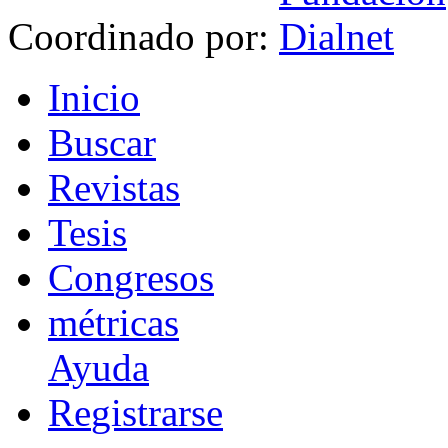
Coordinado por:
I
nicio
B
uscar
R
evistas
T
esis
Co
n
gresos
m
étricas
Ayuda
R
e
gistrarse