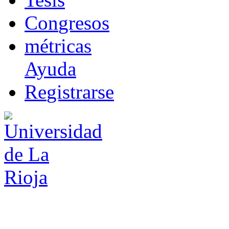
Co
n
gresos
m
étricas
Ayuda
R
e
gistrarse