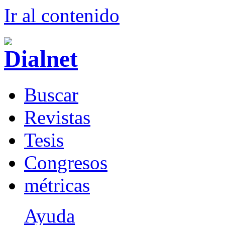
Ir al conteni
d
o
B
uscar
R
evistas
T
esis
Co
n
gresos
m
étricas
Ayuda