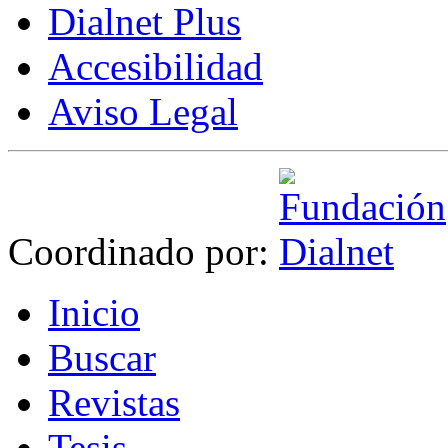
Dialnet Plus
Accesibilidad
Aviso Legal
Coordinado por:
I
nicio
B
uscar
R
evistas
T
esis