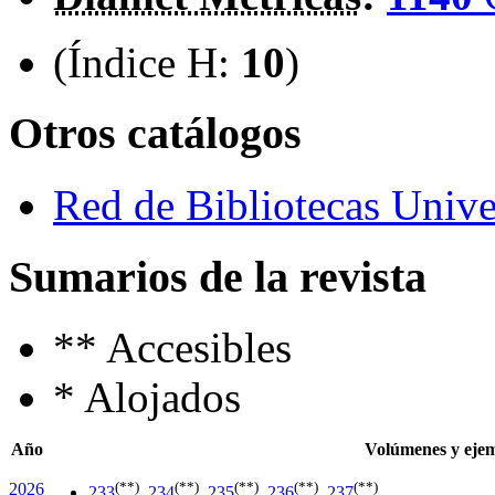
(Índice H:
10
)
Otros catálogos
Red de Bibliotecas Univer
Sumarios de la revista
**
Accesibles
*
Alojados
Año
Volúmenes y eje
(**)
(**)
(**)
(**)
(**)
2026
233
,
234
,
235
,
236
,
237