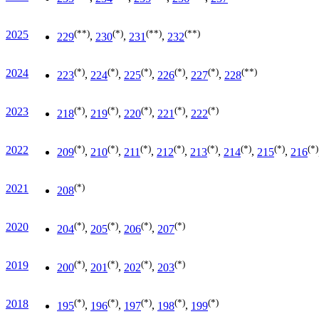
(**)
(*)
(**)
(**)
2025
229
,
230
,
231
,
232
(*)
(*)
(*)
(*)
(*)
(**)
2024
223
,
224
,
225
,
226
,
227
,
228
(*)
(*)
(*)
(*)
(*)
2023
218
,
219
,
220
,
221
,
222
(*)
(*)
(*)
(*)
(*)
(*)
(*)
(*)
2022
209
,
210
,
211
,
212
,
213
,
214
,
215
,
216
(*)
2021
208
(*)
(*)
(*)
(*)
2020
204
,
205
,
206
,
207
(*)
(*)
(*)
(*)
2019
200
,
201
,
202
,
203
(*)
(*)
(*)
(*)
(*)
2018
195
,
196
,
197
,
198
,
199