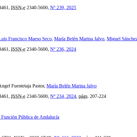
8461,
ISSN-e
2340-5600,
Nº 239, 2025
Luis Francisco Maeso Seco
,
María Belén Marina Jalvo
,
Miguel Sánche
8461,
ISSN-e
2340-5600,
Nº 236, 2024
 Angel Fuentetaja Pastor,
María Belén Marina Jalvo
8461,
ISSN-e
2340-5600,
Nº 234, 2024
,
págs.
207-224
e Función Pública de Andalucía