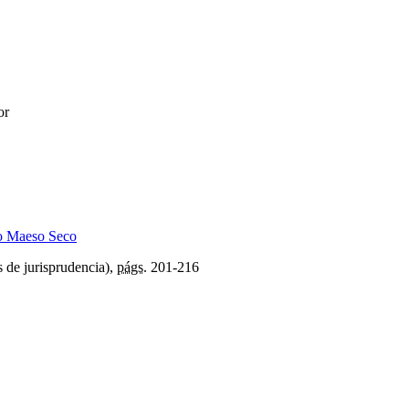
or
co Maeso Seco
 de jurisprudencia),
págs.
201-216