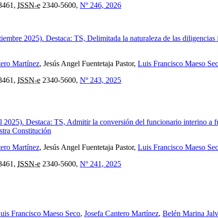
8461,
ISSN-e
2340-5600,
Nº 246, 2026
mbre 2025). Destaca: TS, Delimitada la naturaleza de las diligencias in
tero Martínez
, Jesús Angel Fuentetaja Pastor,
Luis Francisco Maeso Se
8461,
ISSN-e
2340-5600,
Nº 243, 2025
l 2025). Destaca: TS, Admitir la conversión del funcionario interino a 
stra Constitución
tero Martínez
, Jesús Angel Fuentetaja Pastor,
Luis Francisco Maeso Se
8461,
ISSN-e
2340-5600,
Nº 241, 2025
uis Francisco Maeso Seco
,
Josefa Cantero Martínez
,
Belén Marina Jal