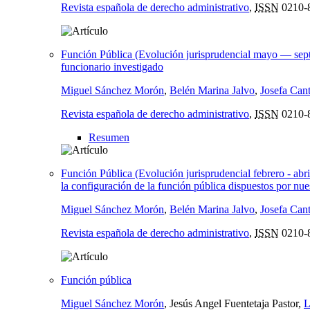
Revista española de derecho administrativo
,
ISSN
0210-
Función Pública (Evolución jurisprudencial mayo — septie
funcionario investigado
Miguel Sánchez Morón
,
Belén Marina Jalvo
,
Josefa Can
Revista española de derecho administrativo
,
ISSN
0210-
Resumen
Función Pública (Evolución jurisprudencial febrero - abri
la configuración de la función pública dispuestos por nue
Miguel Sánchez Morón
,
Belén Marina Jalvo
,
Josefa Can
Revista española de derecho administrativo
,
ISSN
0210-
Función pública
Miguel Sánchez Morón
, Jesús Angel Fuentetaja Pastor,
L