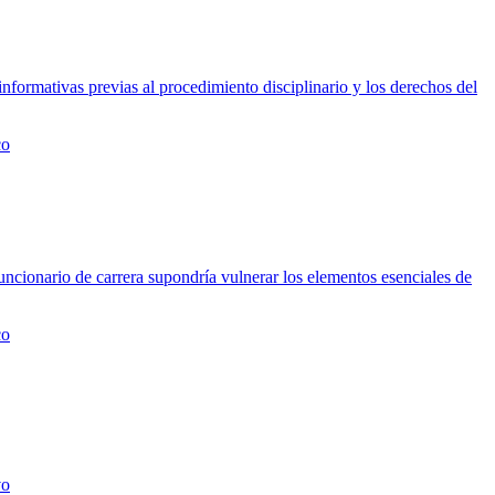
formativas previas al procedimiento disciplinario y los derechos del
co
funcionario de carrera supondría vulnerar los elementos esenciales de
co
vo