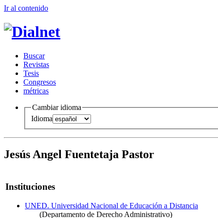
Ir al conteni
d
o
B
uscar
R
evistas
T
esis
Co
n
gresos
m
étricas
Cambiar idioma
Idioma
Jesús Angel Fuentetaja Pastor
Instituciones
UNED. Universidad Nacional de Educación a Distancia
(Departamento de Derecho Administrativo)