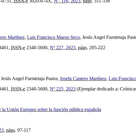
-6731,
ISSN-e
3020-674X,
Nº. 116, 2023
,
págs.
311-338
tero Martínez
,
Luis Francisco Maeso Seco
, Jesús Angel Fuentetaja Past
8461,
ISSN-e
2340-5600,
Nº 227, 2023
,
págs.
205-222
, Jesús Angel Fuentetaja Pastor,
Josefa Cantero Martínez
,
Luis Francis
8461,
ISSN-e
2340-5600,
Nº 225, 2023
(Ejemplar dedicado a: Crónicas
de la Unión Europea sobre la función pública española
23
,
págs.
97-117