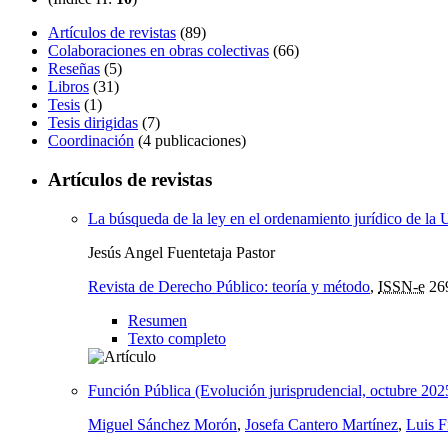
Artículos de revistas
(89)
Colaboraciones en obras colectivas
(66)
Reseñas
(5)
Libros
(31)
Tesis
(1)
Tesis dirigidas
(7)
Coordinación
(4 publicaciones)
Artículos de revistas
La búsqueda de la ley en el ordenamiento jurídico de la 
Jesús Angel Fuentetaja Pastor
Revista de Derecho Público: teoría y método
,
ISSN-e
26
Resumen
Texto completo
Función Pública (Evolución jurisprudencial, octubre 2025
Miguel Sánchez Morón
,
Josefa Cantero Martínez
,
Luis F