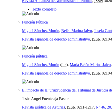
Revista Andaluza de Administración Pública
,
ISSN
3020
Texto completo
Función Pública
Miguel Sánchez Morón
,
Belén Marina Jalvo
,
Josefa Can
Revista española de derecho administrativo
,
ISSN
0210-
Función pública
Miguel Sánchez Morón
(
dir.
),
María Belén Marina Jalvo
Revista española de derecho administrativo
,
ISSN
0210-
El impacto de la jurisprudencia del Tribunal de Justicia 
Jesús Angel Fuentetaja Pastor
Revista jurídica de Asturias
,
ISSN
0211-1217,
Nº 46, 20