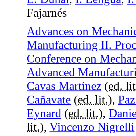
Fajarnés
Advances on Mechanic
Manufacturing II. Proc
Conference on Mechan
Advanced Manufactur
Cavas Martínez
(
ed. lit
Cañavate
(
ed. lit.
),
Paz
Eynard
(
ed. lit.
),
Danie
lit.
),
Vincenzo Nigrelli