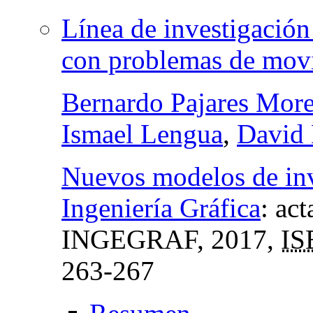
Línea de investigación
con problemas de mov
Bernardo Pajares Mor
Ismael Lengua
,
David 
Nuevos modelos de inv
Ingeniería Gráfica
:
act
INGEGRAF
, 2017,
IS
263-267