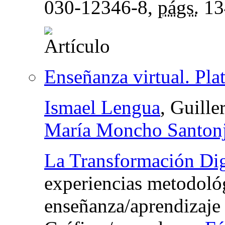
030-12346-8,
págs.
13
Enseñanza virtual. Pla
Ismael Lengua
, Guille
María Moncho Santon
La Transformación Digi
experiencias metodoló
enseñanza/aprendizaje 