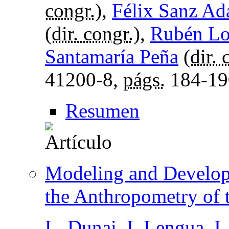
congr.
),
Félix Sanz Ad
(
dir. congr.
),
Rubén Lo
Santamaría Peña
(
dir. 
41200-8,
págs.
184-19
Resumen
Modeling and Developm
the Anthropometry of 
L. Dunai
,
I. Lengua
,
I