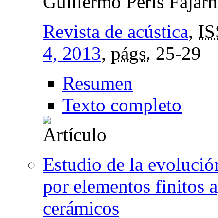
Guillermo Peris Fajarn
Revista de acústica
,
IS
4, 2013
,
págs.
25-29
Resumen
Texto completo
Estudio de la evolució
por elementos finitos 
cerámicos