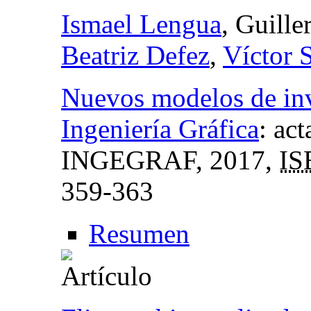
Ismael Lengua
, Guille
Beatriz Defez
,
Víctor 
Nuevos modelos de inv
Ingeniería Gráfica
:
act
INGEGRAF
, 2017,
IS
359-363
Resumen