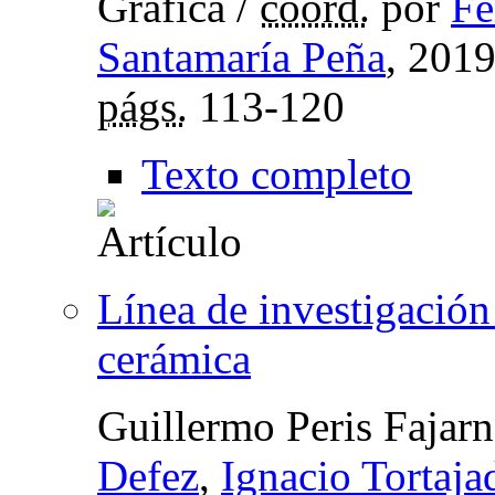
Gráfica
/
coord.
por
Fé
Santamaría Peña
, 201
págs.
113-120
Texto completo
Línea de investigación 
cerámica
Guillermo Peris Fajar
Defez
,
Ignacio Tortaj