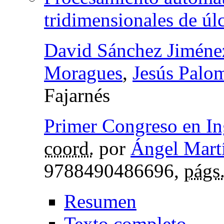
tridimensionales de úl
David Sánchez Jiméne
Moragues
,
Jesús Palo
Fajarnés
Primer Congreso en In
coord.
por
Ángel Mart
9788490486696,
págs
Resumen
Texto completo