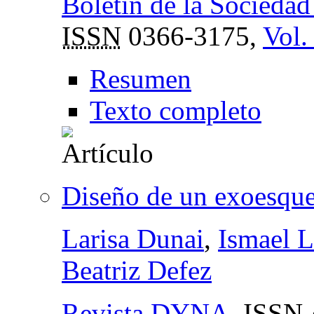
Boletín de la Socieda
ISSN
0366-3175,
Vol.
Resumen
Texto completo
Diseño de un exoesquel
Larisa Dunai
,
Ismael 
Beatriz Defez
Revista DYNA
,
ISSN-