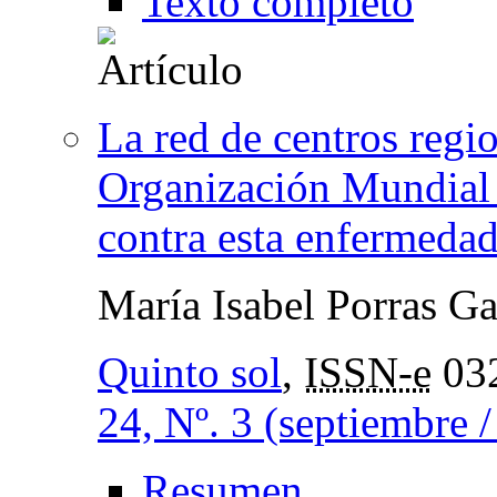
Texto completo
La red de centros regio
Organización Mundial 
contra esta enfermeda
María Isabel Porras Ga
Quinto sol
,
ISSN-e
03
24, Nº. 3 (septiembre 
Resumen