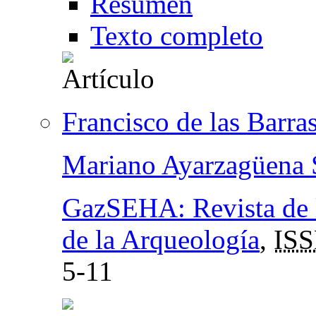
Resumen
Texto completo
Francisco de las Barra
Mariano Ayarzagüena 
GazSEHA: Revista de l
de la Arqueología
,
IS
5-11