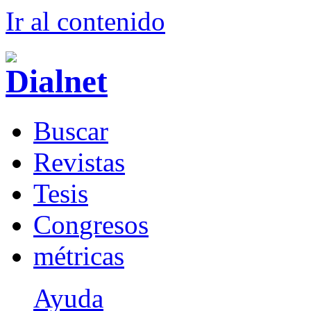
Ir al conteni
d
o
B
uscar
R
evistas
T
esis
Co
n
gresos
m
étricas
Ayuda