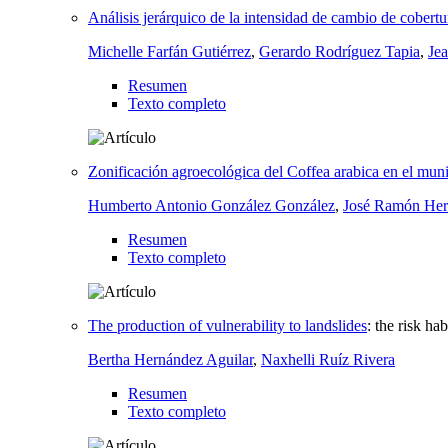
Análisis jerárquico de la intensidad de cambio de cobert
Michelle Farfán Gutiérrez
,
Gerardo Rodríguez Tapia
,
Je
Resumen
Texto completo
Zonificación agroecológica del Coffea arabica en el mu
Humberto Antonio González González
,
José Ramón Her
Resumen
Texto completo
The production of vulnerability to landslides
:
the risk ha
Bertha Hernández Aguilar
,
Naxhelli Ruíz Rivera
Resumen
Texto completo