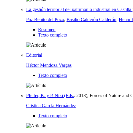
La gestión territorial del patrimonio industrial en Castill
Paz Benito del Pozo
,
Basilio Calderón Calderón
,
Henar 
Resumen
Texto completo
Editorial
Héctor Mendoza Vargas
Texto completo
Pfeifer, K. y P. Niki (Eds.
:
2013), Forces of Nature and 
Cristina García Hernández
Texto completo