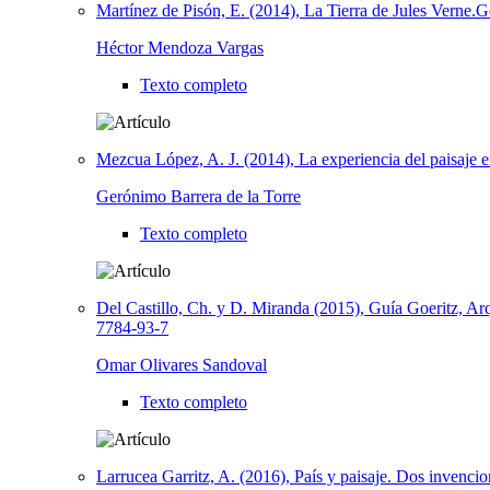
Martínez de Pisón, E. (2014), La Tierra de Jules Verne.
Héctor Mendoza Vargas
Texto completo
Mezcua López, A. J. (2014), La experiencia del paisaje 
Gerónimo Barrera de la Torre
Texto completo
Del Castillo, Ch. y D. Miranda (2015), Guía Goeritz, Ar
7784-93-7
Omar Olivares Sandoval
Texto completo
Larrucea Garritz, A. (2016), País y paisaje. Dos inven