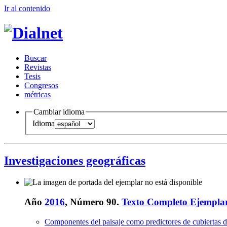
Ir al conteni
d
o
B
uscar
R
evistas
T
esis
Co
n
gresos
m
étricas
Cambiar idioma
Idioma
Investigaciones geográficas
Año
2016
, Número 90.
Texto Completo Ejempla
Componentes del paisaje como predictores de cubiertas 