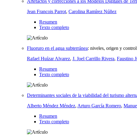
Artefactos y correcciones a los Modelos Digitales de Terr
Jean Francois Parrot
,
Carolina Ramírez Núñez
Resumen
Texto completo
Fluoruro en el agua subterránea
:
niveles, origen y contr
Rafael Huízar Alvarez
,
J. Joel Carrillo Rivera
,
Faustino 
Resumen
Texto completo
Determinantes sociales de la viabilidad del turismo alte
Alberto Méndez Méndez
,
Arturo García Romero
,
Manuel
Resumen
Texto completo