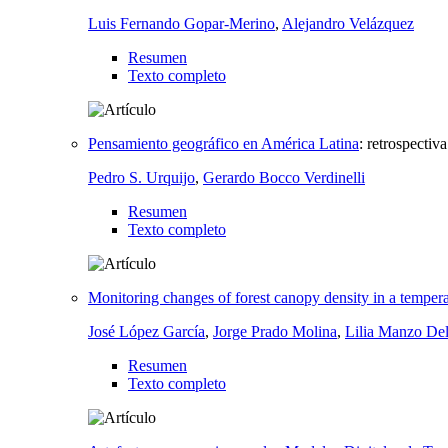
Luis Fernando Gopar-Merino
,
Alejandro Velázquez
Resumen
Texto completo
Pensamiento geográfico en América Latina
:
retrospectiv
Pedro S. Urquijo
,
Gerardo Bocco Verdinelli
Resumen
Texto completo
Monitoring changes of forest canopy density in a temperat
José López García
,
Jorge Prado Molina
,
Lilia Manzo De
Resumen
Texto completo