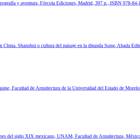
Geografía y aventura, Fórcola Ediciones, Madrid, 397 p., ISBN 978-84
en China. Shanshui o cultura del paisaje en la dinastía Song, Abada E
quine, Facultad de Arquitectura de la Universidad del Estado de Morel
ciones del siglo XIX mexicano, UNAM, Facultad de Arquitectura, Méxi