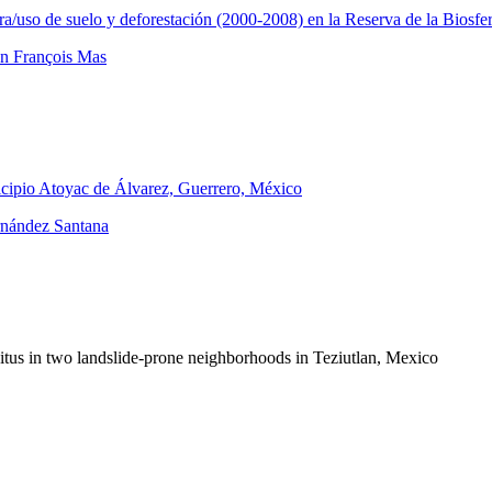
ura/uso de suelo y deforestación (2000-2008) en la Reserva de la Biosf
an François Mas
nicipio Atoyac de Álvarez, Guerrero, México
nández Santana
bitus in two landslide-prone neighborhoods in Teziutlan, Mexico