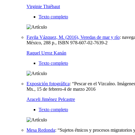
Virginie Thiébaut
Texto completo
Favila Vázquez, M. (2016), Veredas de mar y río
:
navega
México, 288 p., ISBN 978-607-02-7639-2
Raquel Urroz Kanán
Texto completo
Exposición fotográfica
:
“Pescar en el Vizcaíno. Imágenes
Mx., 15 de febrero-4 de marzo 2016
Araceli Jiménez Pelcastre
Texto completo
Mesa Redonda
:
“Sujetos étnicos y procesos migratorios 