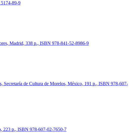
-15174-89-9
ditores, Madrid, 338 p., ISBN 978-841-52-8986-9
os, Secretaría de Cultura de Morelos, México, 191 p., ISBN 978-607-
co, 223 p., ISBN 978-607-02-7650-7