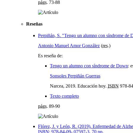
págs.
73-88
Reseñas
Perpiñán, S. "Tengo un alumno con síndrome de Do
Antonio Manuel Amor González
(
res.
)
Es reseña de:
Tengo un alumno con síndrome de Down
:
e
Sonsoles Perpiñán Guerras
Narcea, 2019. Educación hoy.
ISBN
978-84
Texto completo
págs.
89-90
Flórez, J. y León, R. (2019). Enfermedad de Alz
ISBN: 978-84-09- 07597-3, 70 pp.