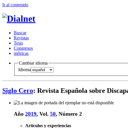
Ir al conteni
d
o
B
uscar
R
evistas
T
esis
Co
n
gresos
m
étricas
Cambiar idioma
Idioma
Siglo Cero
: Revista Española sobre Discap
Año
2019
, Vol.
50
, Número 2
Artículos y experiencias