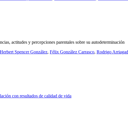
ncias, actitudes y percepciones parentales sobre su autodeterminación
Herbert Spencer González
,
Félix González Carrasco
,
Rodrigo Arriaga
lación con resultados de calidad de vida