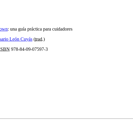
Down
:
una guía práctica para cuidadores
sario León Cuyás
(
trad.
)
ISBN
978-84-09-07597-3