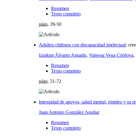
Resumen
Texto completo
págs.
39-50
Adultos chilenos con discapacidad intelectual
:
cree
Izaskun Álvarez Aguado
,
Vanessa Vega Córdova
,
Resumen
Texto completo
págs.
51-72
Intensidad de apoyos, salud mental, empleo y su re
Juan Antonio González Aguilar
Resumen
Texto completo