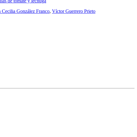
las de tomate y lechuga
 Cecilia González Franco
,
Víctor Guerrero Prieto