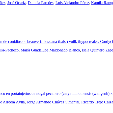
úñez
,
José Ocariz
,
Daniela Paredes
,
Luis Alejandro Pérez
,
Kamila Rang
n de conidios de beauveria bassiana (bals.) vuill. (hypocreales: Cordyci
illa-Pacheco
,
María Guadalupe Maldonado Blanco
,
Isela Quintero Zap
eco en portainjertos de nogal pecanero (carya illinoinensis (wangenh) k
e Arreola Ávila
,
Jorge Armando Chávez Simental
,
Ricardo Trejo Calz