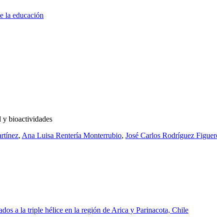
de la educación
d y bioactividades
rtínez
,
Ana Luisa Rentería Monterrubio
,
José Carlos Rodríguez Figuer
s a la triple hélice en la región de Arica y Parinacota, Chile