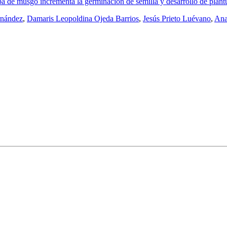
de musgo incrementa la germinación de semilla y desarrollo de plántu
rnández
,
Damaris Leopoldina Ojeda Barrios
,
Jesús Prieto Luévano
,
Ana