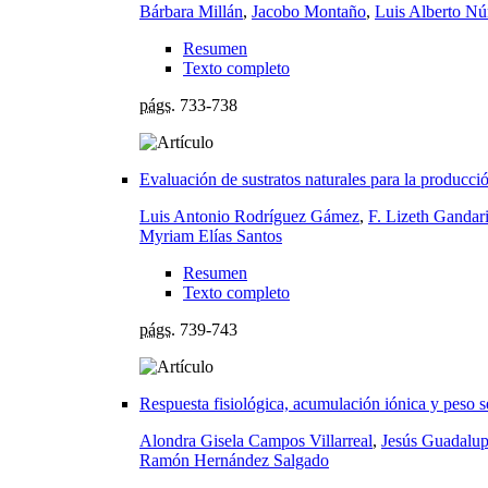
Bárbara Millán
,
Jacobo Montaño
,
Luis Alberto N
Resumen
Texto completo
págs.
733-738
Evaluación de sustratos naturales para la producció
Luis Antonio Rodríguez Gámez
,
F. Lizeth Gandar
Myriam Elías Santos
Resumen
Texto completo
págs.
739-743
Respuesta fisiológica, acumulación iónica y peso s
Alondra Gisela Campos Villarreal
,
Jesús Guadalup
Ramón Hernández Salgado