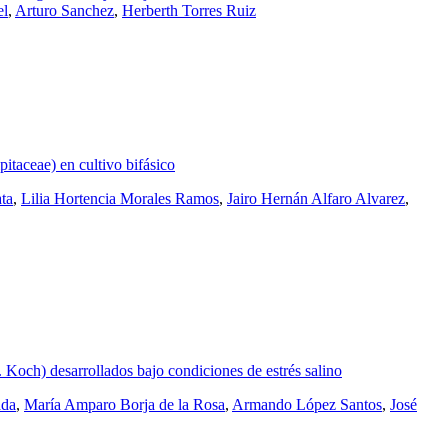
el
,
Arturo Sanchez
,
Herberth Torres Ruiz
pitaceae) en cultivo bifásico
ata
,
Lilia Hortencia Morales Ramos
,
Jairo Hernán Alfaro Alvarez
,
. Koch) desarrollados bajo condiciones de estrés salino
ada
,
María Amparo Borja de la Rosa
,
Armando López Santos
,
José