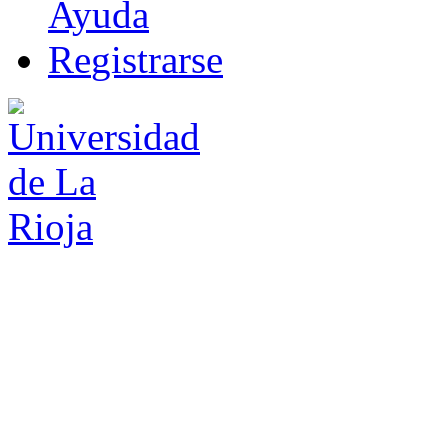
Ayuda
R
e
gistrarse