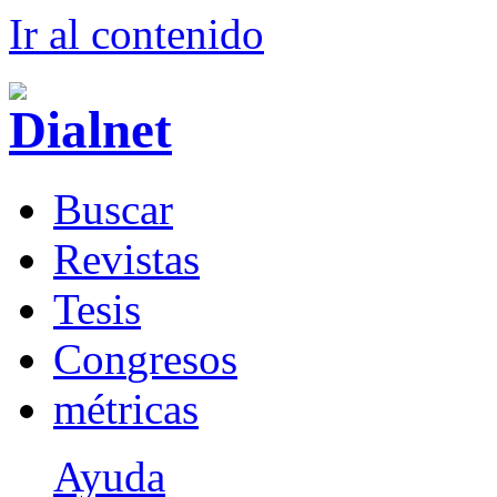
Ir al conteni
d
o
B
uscar
R
evistas
T
esis
Co
n
gresos
m
étricas
Ayuda