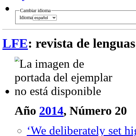
Cambiar idioma
Idioma
LFE
: revista de lenguas
Año
2014
, Número 20
‘We deliberately set h