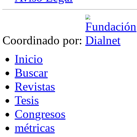
Coordinado por:
I
nicio
B
uscar
R
evistas
T
esis
Co
n
gresos
m
étricas