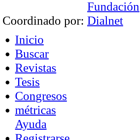
Coordinado por:
I
nicio
B
uscar
R
evistas
T
esis
Co
n
gresos
m
étricas
Ayuda
R
e
gistrarse