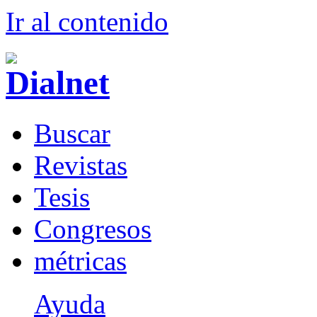
Ir al conteni
d
o
B
uscar
R
evistas
T
esis
Co
n
gresos
m
étricas
Ayuda