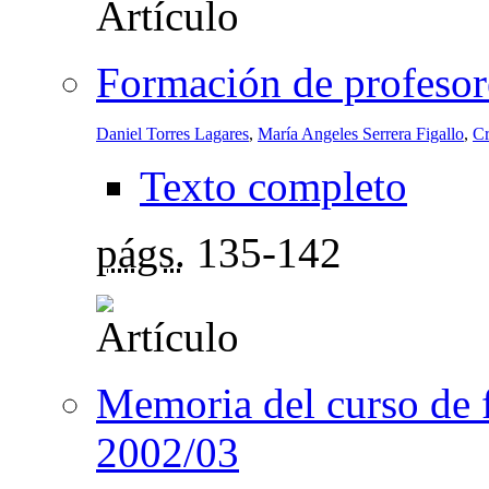
Formación de profesor
Daniel Torres Lagares
,
María Angeles Serrera Figallo
,
Cr
Texto completo
págs.
135-142
Memoria del curso de 
2002/03