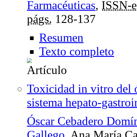
Farmacéuticas
,
ISSN-e
págs.
128-137
Resumen
Texto completo
Toxicidad in vitro del
sistema hepato-gastroin
Óscar Cebadero Domí
Gallego
, Ana María C