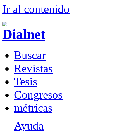
Ir al conteni
d
o
B
uscar
R
evistas
T
esis
Co
n
gresos
m
étricas
Ayuda