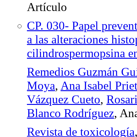
CP. 030- Papel preve
a las alteraciones hist
cilindrospermopsina en
Remedios Guzmán Gui
Moya
,
Ana Isabel Prie
Vázquez Cueto
,
Rosar
Blanco Rodríguez
, An
Revista de toxicología