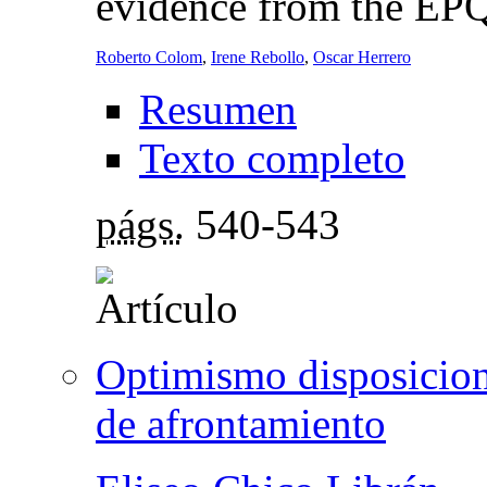
evidence from the EP
Roberto Colom
,
Irene Rebollo
,
Oscar Herrero
Resumen
Texto completo
págs.
540-543
Optimismo disposiciona
de afrontamiento