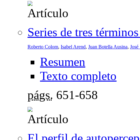
Series de tres término
Roberto Colom
,
Isabel Arend
,
Juan Botella Ausina
,
José
Resumen
Texto completo
págs.
651-658
El perfil de autoperce