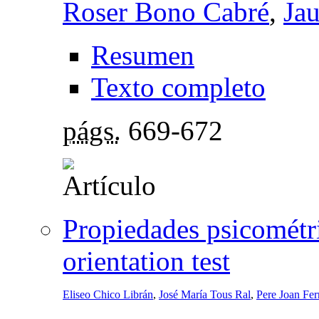
Roser Bono Cabré
,
Ja
Resumen
Texto completo
págs.
669-672
Propiedades psicométri
orientation test
Eliseo Chico Librán
,
José María Tous Ral
,
Pere Joan Fer