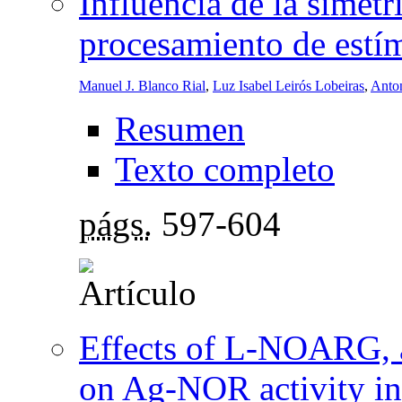
Influencia de la simetrí
procesamiento de estí
Manuel J. Blanco Rial
,
Luz Isabel Leirós Lobeiras
,
Anto
Resumen
Texto completo
págs.
597-604
Effects of L-NOARG, a 
on Ag-NOR activity in