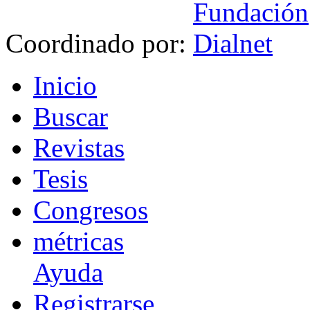
Coordinado por:
I
nicio
B
uscar
R
evistas
T
esis
Co
n
gresos
m
étricas
Ayuda
R
e
gistrarse