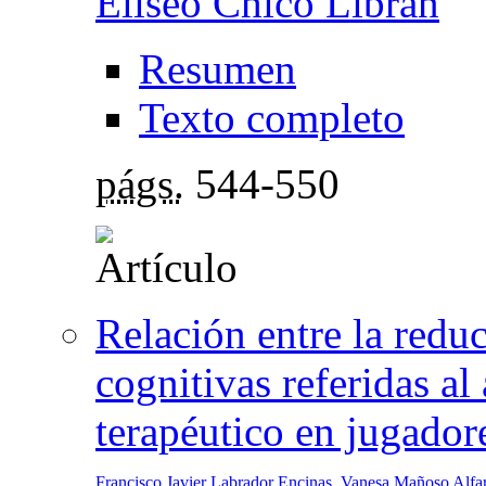
Eliseo Chico Librán
Resumen
Texto completo
págs.
544-550
Relación entre la reduc
cognitivas referidas al
terapéutico en jugador
Francisco Javier Labrador Encinas
,
Vanesa Mañoso Alfa