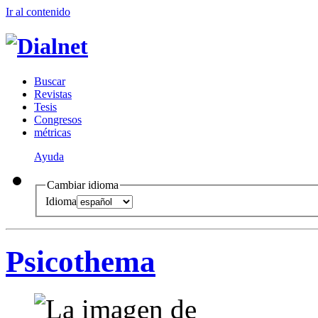
Ir al conteni
d
o
B
uscar
R
evistas
T
esis
Co
n
gresos
m
étricas
Ayuda
Cambiar idioma
Idioma
Psicothema