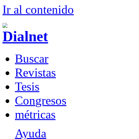
Ir al conteni
d
o
B
uscar
R
evistas
T
esis
Co
n
gresos
m
étricas
Ayuda