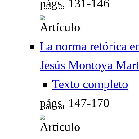
págs.
131-146
La norma retórica e
Jesús Montoya Mart
Texto completo
págs.
147-170