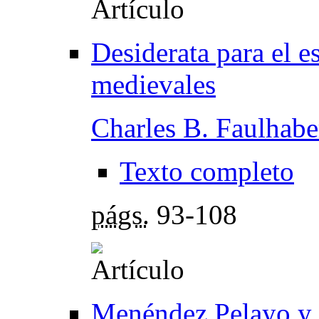
Desiderata para el es
medievales
Charles B. Faulhabe
Texto completo
págs.
93-108
Menéndez Pelayo y M