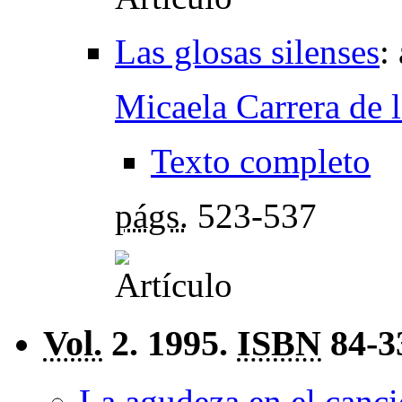
Las glosas silenses
:
Micaela Carrera de 
Texto completo
págs.
523-537
Vol.
2. 1995.
ISBN
84-3
La agudeza en el canci