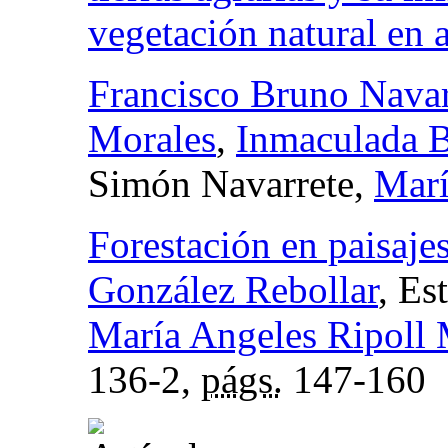
vegetación natural en 
Francisco Bruno Nava
Morales
,
Inmaculada B
Simón Navarrete,
Marí
Forestación en paisajes
González Rebollar
, Es
María Angeles Ripoll 
136-2,
págs.
147-160