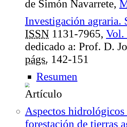
de Simón Navarrete,
M
Investigación agraria. 
ISSN
1131-7965,
Vol.
dedicado a: Prof. D. J
págs.
142-151
Resumen
Aspectos hidrológicos 
forestación de tierras 