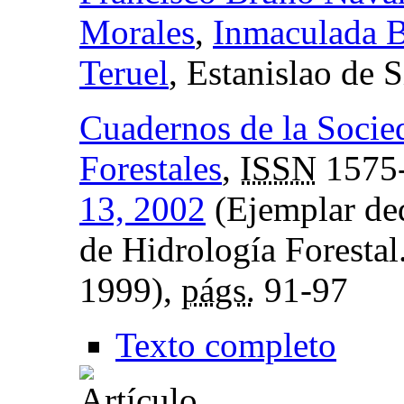
Morales
,
Inmaculada B
Teruel
, Estanislao de 
Cuadernos de la Socie
Forestales
,
ISSN
1575
13, 2002
(Ejemplar ded
de Hidrología Forestal
1999),
págs.
91-97
Texto completo