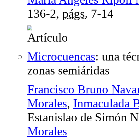
136-2,
págs.
7-14
Microcuencas
:
una téc
zonas semiáridas
Francisco Bruno Nava
Morales
,
Inmaculada B
Estanislao de Simón N
Morales