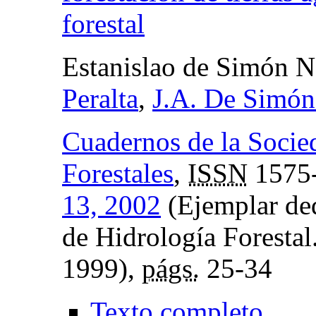
forestal
Estanislao de Simón N
Peralta
,
J.A. De Simón
Cuadernos de la Socie
Forestales
,
ISSN
1575
13, 2002
(Ejemplar ded
de Hidrología Forestal
1999),
págs.
25-34
Texto completo