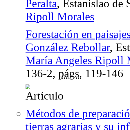
Peralta
, Estanislao de
Ripoll Morales
Forestación en paisajes
González Rebollar
, Es
María Angeles Ripoll 
136-2,
págs.
119-146
Métodos de preparación
tierras agrarias y su in