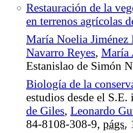
Restauración de la veg
en terrenos agrícolas 
María Noelia Jiménez
Navarro Reyes
,
María 
Estanislao de Simón N
Biología de la conserv
estudios desde el S.E. 
de Giles
,
Leonardo Gut
84-8108-308-9,
págs.