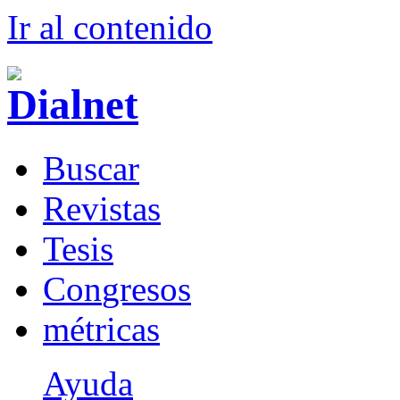
Ir al conteni
d
o
B
uscar
R
evistas
T
esis
Co
n
gresos
m
étricas
Ayuda