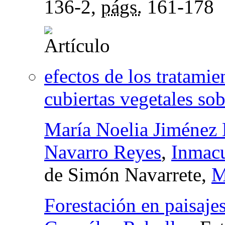
136-2,
págs.
161-178
efectos de los tratamie
cubiertas vegetales sob
María Noelia Jiménez
Navarro Reyes
,
Inmacu
de Simón Navarrete,
M
Forestación en paisajes