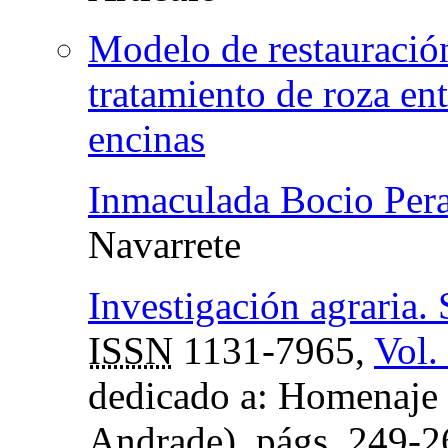
Modelo de restauración
tratamiento de roza ent
encinas
Inmaculada Bocio Pera
Navarrete
Investigación agraria. 
ISSN
1131-7965,
Vol.
dedicado a: Homenaje a
Andrade),
págs.
249-2