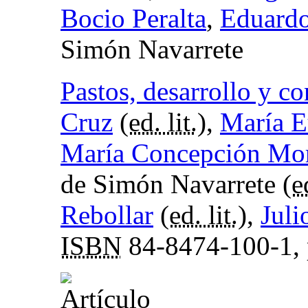
Bocio Peralta
,
Eduardo
Simón Navarrete
Pastos, desarrollo y c
Cruz
(
ed. lit.
),
María E
María Concepción Mor
de Simón Navarrete (
e
Rebollar
(
ed. lit.
),
Juli
ISBN
84-8474-100-1,