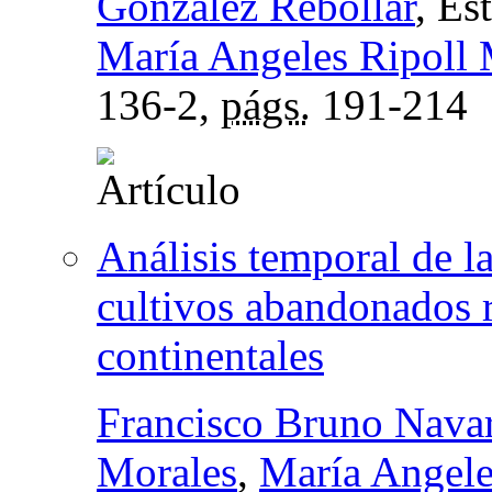
González Rebollar
, Es
María Angeles Ripoll 
136-2,
págs.
191-214
Análisis temporal de l
cultivos abandonados r
continentales
Francisco Bruno Nava
Morales
,
María Angele