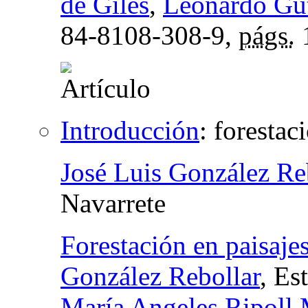
de Giles
,
Leonardo Gut
84-8108-308-9,
págs.
Introducción
:
forestaci
José Luis González Re
Navarrete
Forestación en paisajes
González Rebollar
, Es
María Angeles Ripoll 