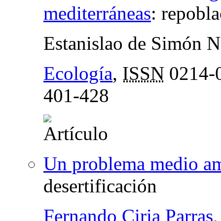
mediterráneas
:
repobla
Estanislao de Simón N
Ecología
,
ISSN
0214-
401-428
Un problema medio am
desertificación
Fernando Ciria Parras