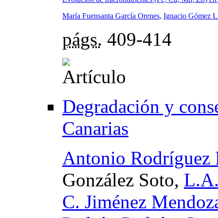
María Fuensanta García Orenes
,
Ignacio Gómez L
págs.
409-414
Degradación y conser
Canarias
Antonio Rodríguez 
González Soto,
L.A
C. Jiménez Mendoz