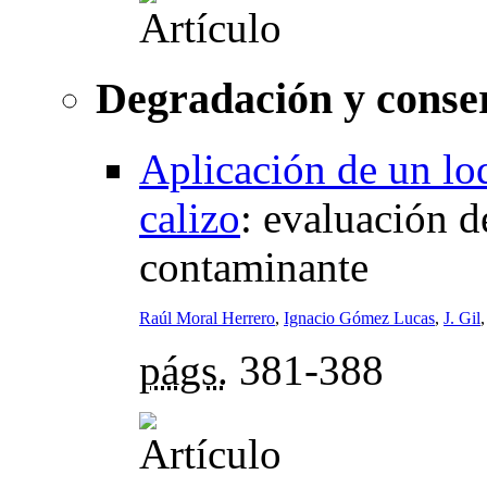
Degradación y conser
Aplicación de un lo
calizo
:
evaluación de
contaminante
Raúl Moral Herrero
,
Ignacio Gómez Lucas
,
J. Gil
págs.
381-388