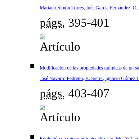
Mariano Simón Torres
,
Inés García Fernández
,
O.
págs.
395-401
Modificación de las propiedades químicas de un su
José Navarro Pedreño
,
B. Sierra
,
Ignacio Gómez 
págs.
403-407
Evolución de micronutrientes (Fe, Cu, Mn, Zn) en