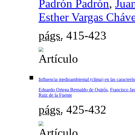
Padrón Padrón
,
Jua
Esther Vargas Cháv
págs.
415-423
Influencia medioambiental (clima) en las caracterí
Eduardo Ortega Bernaldo de Quirós
,
Francisco Ja
Ruiz de la Fuente
págs.
425-432