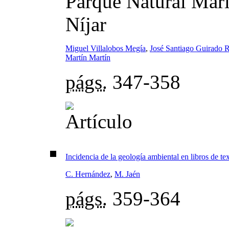
Parque Natural Marí
Níjar
Miguel Villalobos Megía
,
José Santiago Guirado 
Martín Martín
págs.
347-358
Incidencia de la geología ambiental en libros de t
C. Hernández
,
M. Jaén
págs.
359-364