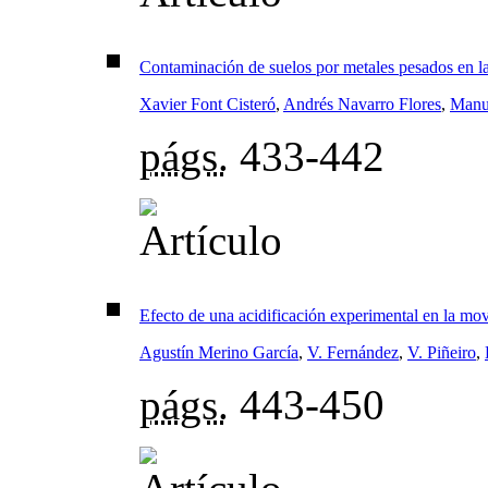
Contaminación de suelos por metales pesados en la
Xavier Font Cisteró
,
Andrés Navarro Flores
,
Manue
págs.
433-442
Efecto de una acidificación experimental en la mov
Agustín Merino García
,
V. Fernández
,
V. Piñeiro
,
págs.
443-450