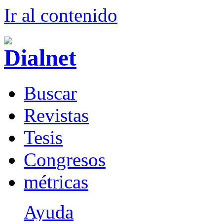
Ir al conteni
d
o
B
uscar
R
evistas
T
esis
Co
n
gresos
m
étricas
Ayuda