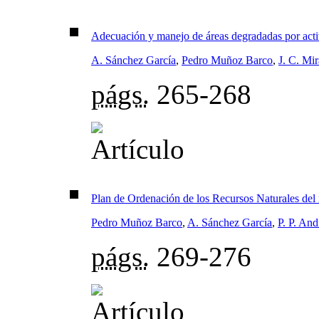
Adecuación y manejo de áreas degradadas por activ
A. Sánchez García
,
Pedro Muñoz Barco
,
J. C. Mi
págs.
265-268
Plan de Ordenación de los Recursos Naturales del r
Pedro Muñoz Barco
,
A. Sánchez García
,
P. P. An
págs.
269-276