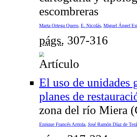
escombreras
Marta Ortega Quero
,
E. Nicolás
,
Miguel Ángel Es
págs.
307-316
El uso de unidades 
planes de restauraci
zona del río Miera (
Enrique Francés Arriola
,
José Ramón Díaz de Ter