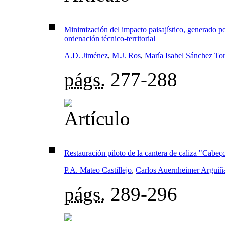
Minimización del impacto paisajístico, generado po
ordenación técnico-territorial
A.D. Jiménez
,
M.J. Ros
,
María Isabel Sánchez Tor
págs.
277-288
Restauración piloto de la cantera de caliza "Cabe
P.A. Mateo Castillejo
,
Carlos Auernheimer Arguiñ
págs.
289-296