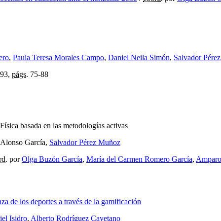
ero
,
Paula Teresa Morales Campo
,
Daniel Neila Simón
,
Salvador Pére
93,
págs.
75-88
Física basada en las metodologías activas
 Alonso García,
Salvador Pérez Muñoz
rd.
por
Olga Buzón García
,
María del Carmen Romero García
,
Amparo
za de los deportes a través de la gamificación
el Isidro
,
Alberto Rodríguez Cayetano