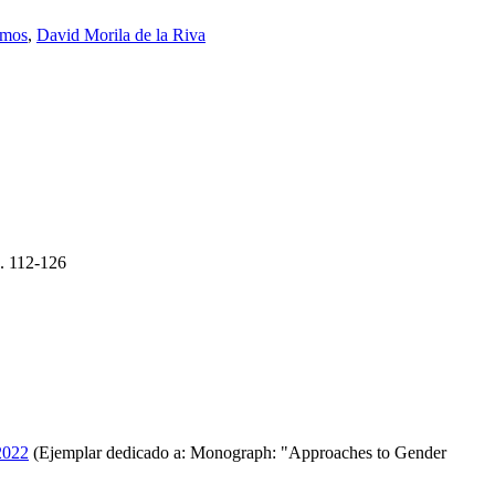
amos
,
David Morila de la Riva
.
112-126
 2022
(Ejemplar dedicado a: Monograph: "Approaches to Gender