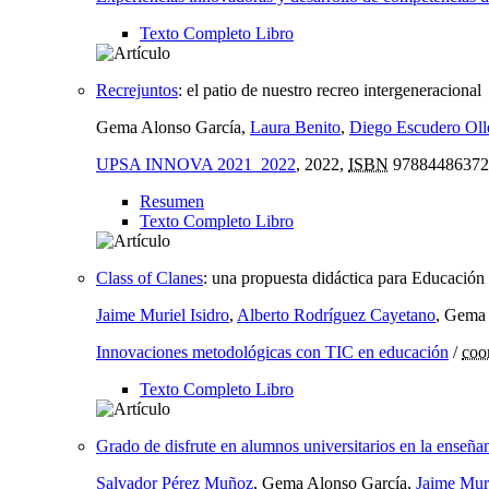
Texto Completo Libro
Recrejuntos
:
el patio de nuestro recreo intergeneracional
Gema Alonso García,
Laura Benito
,
Diego Escudero Oll
UPSA INNOVA 2021_2022
, 2022,
ISBN
97884486372
Resumen
Texto Completo Libro
Class of Clanes
:
una propuesta didáctica para Educación 
Jaime Muriel Isidro
,
Alberto Rodríguez Cayetano
, Gema
Innovaciones metodológicas con TIC en educación
/
coo
Texto Completo Libro
Grado de disfrute en alumnos universitarios en la enseñan
Salvador Pérez Muñoz
, Gema Alonso García,
Jaime Muri