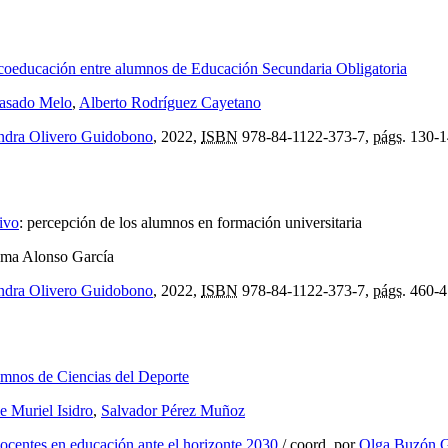
a coeducación entre alumnos de Educación Secundaria Obligatoria
asado Melo
,
Alberto Rodríguez Cayetano
ndra Olivero Guidobono
, 2022,
ISBN
978-84-1122-373-7,
págs.
130-1
ivo
:
percepción de los alumnos en formación universitaria
ema Alonso García
ndra Olivero Guidobono
, 2022,
ISBN
978-84-1122-373-7,
págs.
460-4
lumnos de Ciencias del Deporte
e Muriel Isidro
,
Salvador Pérez Muñoz
ocentes en educación ante el horizonte 2030
/
coord.
por
Olga Buzón G