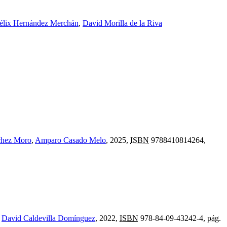
élix Hernández Merchán
,
David Morilla de la Riva
chez Moro
,
Amparo Casado Melo
, 2025,
ISBN
9788410814264,
r
David Caldevilla Domínguez
, 2022,
ISBN
978-84-09-43242-4,
pág.