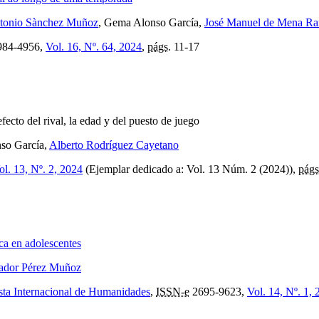
tonio Sànchez Muñoz
, Gema Alonso García,
José Manuel de Mena R
84-4956,
Vol. 16, Nº. 64, 2024
,
págs.
11-17
efecto del rival, la edad y del puesto de juego
so García,
Alberto Rodríguez Cayetano
ol. 13, Nº. 2, 2024
(Ejemplar dedicado a: Vol. 13 Núm. 2 (2024)),
págs
ica en adolescentes
ador Pérez Muñoz
sta Internacional de Humanidades
,
ISSN-e
2695-9623,
Vol. 14, Nº. 1,