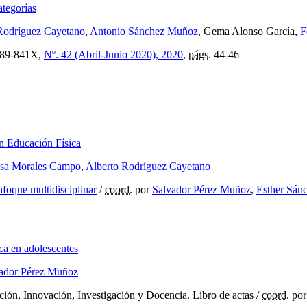
ategorías
Rodríguez Cayetano
,
Antonio Sánchez Muñoz
, Gema Alonso García,
F
89-841X,
Nº. 42 (Abril-Junio 2020), 2020
,
págs.
44-46
n Educación Física
esa Morales Campo
,
Alberto Rodríguez Cayetano
foque multidisciplinar
/
coord.
por
Salvador Pérez Muñoz
,
Esther Sán
ica en adolescentes
ador Pérez Muñoz
ión, Innovación, Investigación y Docencia. Libro de actas
/
coord.
po