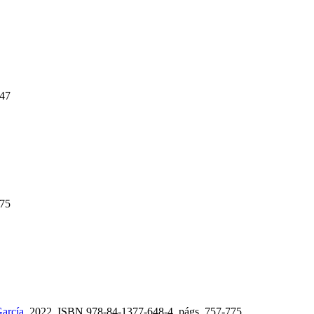
47
75
arcía
, 2022,
ISBN
978-84-1377-648-4,
págs.
757-775