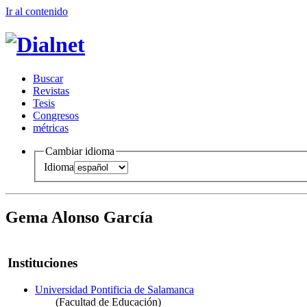
Ir al conteni
d
o
B
uscar
R
evistas
T
esis
Co
n
gresos
m
étricas
Cambiar idioma
Idioma
Gema Alonso García
Instituciones
Universidad Pontificia de Salamanca
(Facultad de Educación)