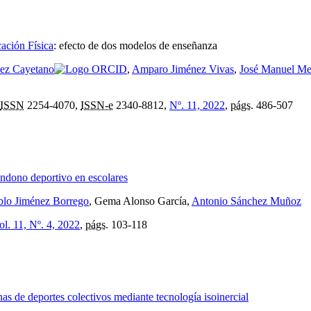
ación Física
:
efecto de dos modelos de enseñanza
uez Cayetano
,
Amparo Jiménez Vivas
,
José Manuel M
ISSN
2254-4070,
ISSN-e
2340-8812,
Nº. 11, 2022
,
págs.
486-507
bandono deportivo en escolares
blo Jiménez Borrego
, Gema Alonso García,
Antonio Sánchez Muñoz
ol. 11, Nº. 4, 2022
,
págs.
103-118
as de deportes colectivos mediante tecnología isoinercial