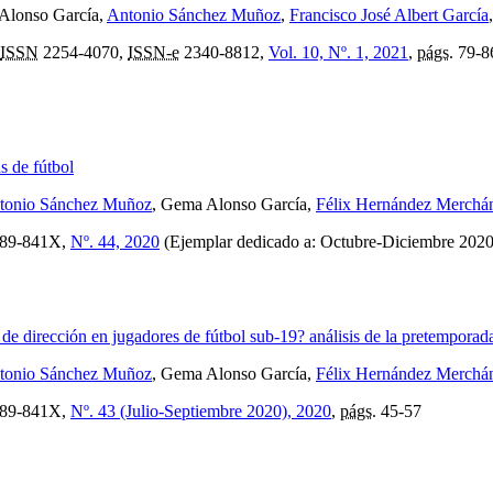
Alonso García,
Antonio Sánchez Muñoz
,
Francisco José Albert García
ISSN
2254-4070,
ISSN-e
2340-8812,
Vol. 10, Nº. 1, 2021
,
págs.
79-8
s de fútbol
tonio Sánchez Muñoz
, Gema Alonso García,
Félix Hernández Merchá
89-841X,
Nº. 44, 2020
(Ejemplar dedicado a: Octubre-Diciembre 202
de dirección en jugadores de fútbol sub-19? análisis de la pretemporad
tonio Sánchez Muñoz
, Gema Alonso García,
Félix Hernández Merchá
89-841X,
Nº. 43 (Julio-Septiembre 2020), 2020
,
págs.
45-57