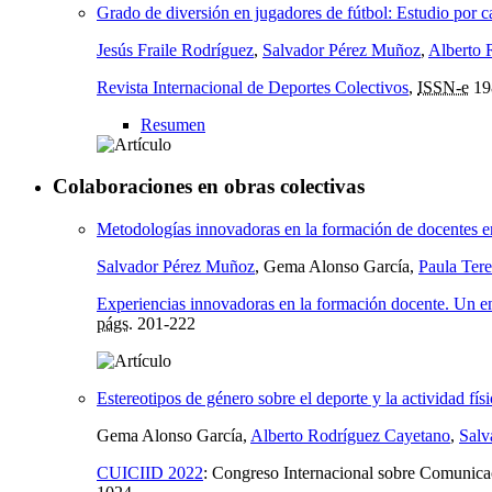
Grado de diversión en jugadores de fútbol: Estudio por c
Jesús Fraile Rodríguez
,
Salvador Pérez Muñoz
,
Alberto 
Revista Internacional de Deportes Colectivos
,
ISSN-e
19
Resumen
Colaboraciones en obras colectivas
Metodologías innovadoras en la formación de docentes e
Salvador Pérez Muñoz
, Gema Alonso García,
Paula Ter
Experiencias innovadoras en la formación docente. Un en
págs.
201-222
Estereotipos de género sobre el deporte y la actividad fís
Gema Alonso García,
Alberto Rodríguez Cayetano
,
Salv
CUICIID 2022
:
Congreso Internacional sobre Comunicac