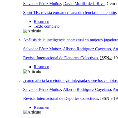
Salvador Pérez Muñoz
,
David Morilla de la Riva
, Gema 
Sport TK: revista euroamericana de ciencias del deporte
,
Resumen
Texto completo
Análisis de la inteligencia contextual en mujeres jugadora
Salvador Pérez Muñoz
,
Alberto Rodríguez Cayetano
,
An
Revista Internacional de Deportes Colectivos
,
ISSN-e
19
Resumen
¿cómo afecta la metodología integrada sobre los cambios 
Salvador Pérez Muñoz
,
Alberto Rodríguez Cayetano
,
An
Revista Internacional de Deportes Colectivos
,
ISSN-e
19
Resumen