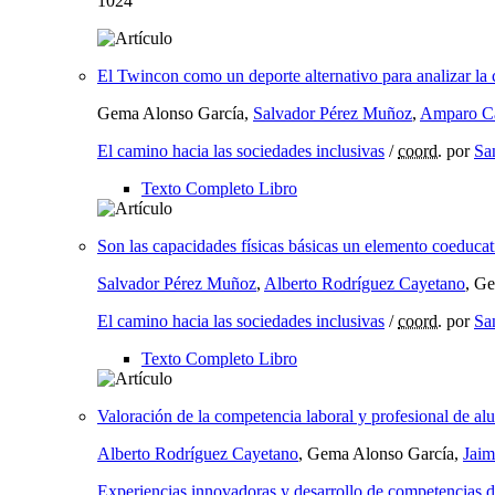
1024
El Twincon como un deporte alternativo para analizar l
Gema Alonso García,
Salvador Pérez Muñoz
,
Amparo C
El camino hacia las sociedades inclusivas
/
coord.
por
Sa
Texto Completo Libro
Son las capacidades físicas básicas un elemento coeducat
Salvador Pérez Muñoz
,
Alberto Rodríguez Cayetano
, G
El camino hacia las sociedades inclusivas
/
coord.
por
Sa
Texto Completo Libro
Valoración de la competencia laboral y profesional de a
Alberto Rodríguez Cayetano
, Gema Alonso García,
Jaim
Experiencias innovadoras y desarrollo de competencias d