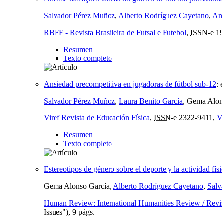
Salvador Pérez Muñoz
,
Alberto Rodríguez Cayetano
,
An
RBFF - Revista Brasileira de Futsal e Futebol
,
ISSN-e
19
Resumen
Texto completo
Ansiedad precompetitiva en jugadoras de fútbol sub-12
:
Salvador Pérez Muñoz
,
Laura Benito García
, Gema Alon
Viref Revista de Educación Física
,
ISSN-e
2322-9411,
V
Resumen
Texto completo
Estereotipos de género sobre el deporte y la actividad fís
Gema Alonso García,
Alberto Rodríguez Cayetano
,
Salv
Human Review: International Humanities Review / Revi
Issues"), 9
págs.