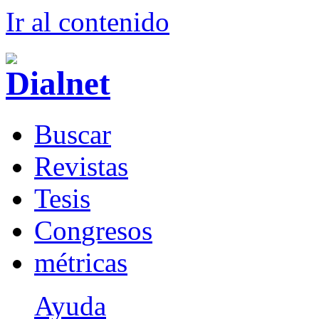
Ir al conteni
d
o
B
uscar
R
evistas
T
esis
Co
n
gresos
m
étricas
Ayuda