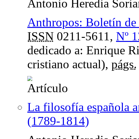
Antonio Heredia Sori
Anthropos: Boletín de
ISSN
0211-5611,
Nº 1
dedicado a: Enrique R
cristiano actual),
págs.
La filosofía española 
(1789-1814)