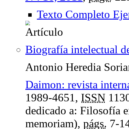
Texto Completo Eje
Biografía intelectual 
Antonio Heredia Sori
Daimon: revista interna
1989-4651,
ISSN
1130
dedicado a: Filosofía 
memoriam),
págs.
7-1