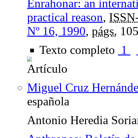
Enrahonar: an internati
practical reason
,
ISSN
Nº 16, 1990
,
págs.
105
Texto completo
1
Miguel Cruz Hernánd
española
Antonio Heredia Sori