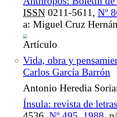
Anthropos: Boletín de
ISSN
0211-5611,
Nº 8
a: Miguel Cruz Herná
Vida, obra y pensamien
Carlos García Barrón
Antonio Heredia Sori
Ínsula: revista de letr
4536,
Nº 495, 1988
,
p