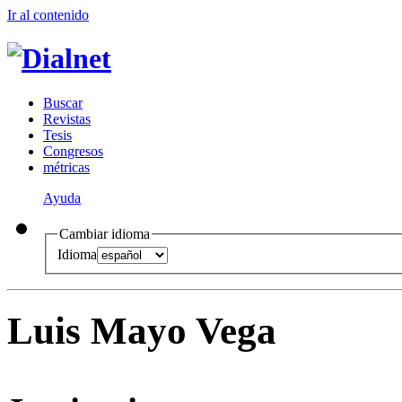
Ir al conteni
d
o
B
uscar
R
evistas
T
esis
Co
n
gresos
m
étricas
Ayuda
Cambiar idioma
Idioma
Luis Mayo Vega