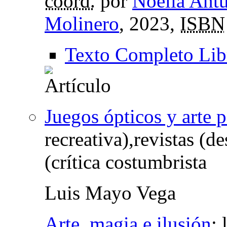
coord.
por
Noelia Antú
Molinero
, 2023,
ISBN
Texto Completo Lib
Juegos ópticos y arte 
recreativa),revistas (d
(crítica costumbrista
Luis Mayo Vega
Arte, magia e ilusión
: