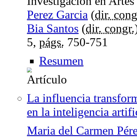
Investigación en Arte
Perez Garcia
(
dir. cong
Bia Santos
(
dir. congr.
5,
págs.
750-751
Resumen
La influencia transfor
en la inteligencia artifi
Maria del Carmen Pér