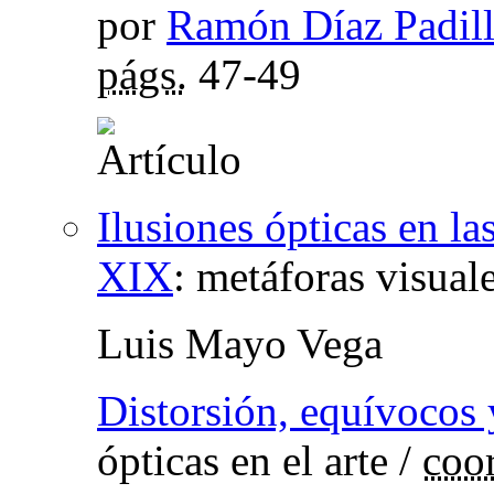
por
Ramón Díaz Padil
págs.
47-49
Ilusiones ópticas en las
XIX
:
metáforas visuale
Luis Mayo Vega
Distorsión, equívocos
ópticas en el arte
/
coo