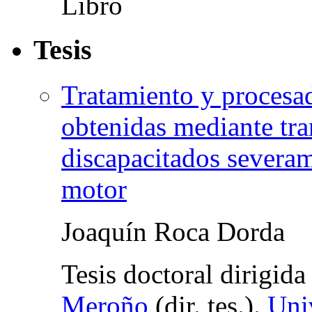
Tesis
Tratamiento y procesad
obtenidas mediante tra
discapacitados severam
motor
Joaquín Roca Dorda
Tesis doctoral dirigid
Meroño
(
dir. tes.
).
Uni