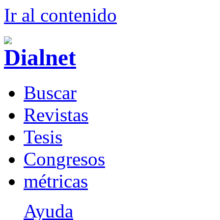
Ir al conteni
d
o
B
uscar
R
evistas
T
esis
Co
n
gresos
m
étricas
Ayuda