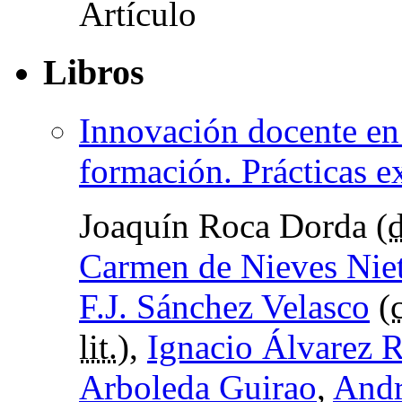
Libros
Innovación docente en 
formación. Prácticas e
Joaquín Roca Dorda (
d
Carmen de Nieves Nie
F.J. Sánchez Velasco
(
lit.
),
Ignacio Álvarez 
Arboleda Guirao
,
Andr