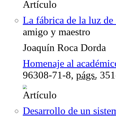
La fábrica de la luz d
amigo y maestro
Joaquín Roca Dorda
Homenaje al académic
96308-71-8,
págs.
351
Desarrollo de un siste