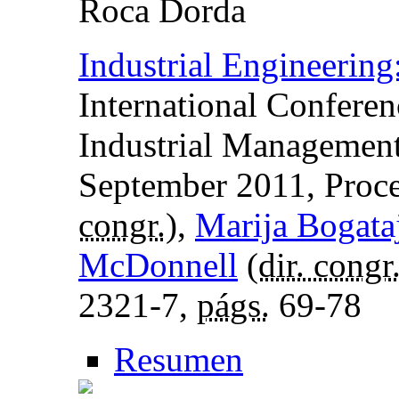
Roca Dorda
Industrial Engineerin
International Conferen
Industrial Management
September 2011, Proc
congr.
),
Marija Bogata
McDonnell
(
dir. congr
2321-7,
págs.
69-78
Resumen