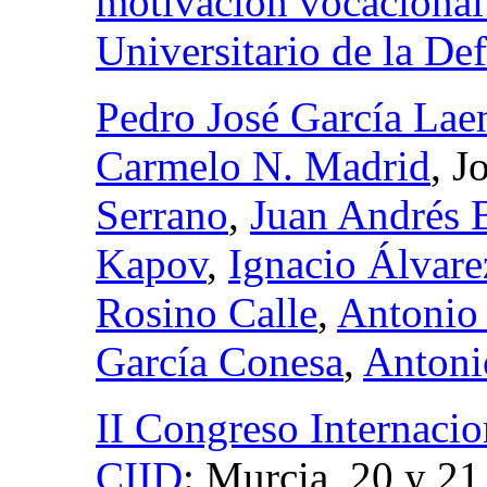
motivación vocacional
Universitario de la De
Pedro José García Lae
Carmelo N. Madrid
, J
Serrano
,
Juan Andrés 
Kapov
,
Ignacio Álvare
Rosino Calle
,
Antonio
García Conesa
,
Antoni
II Congreso Internaci
CIID
:
Murcia, 20 y 21