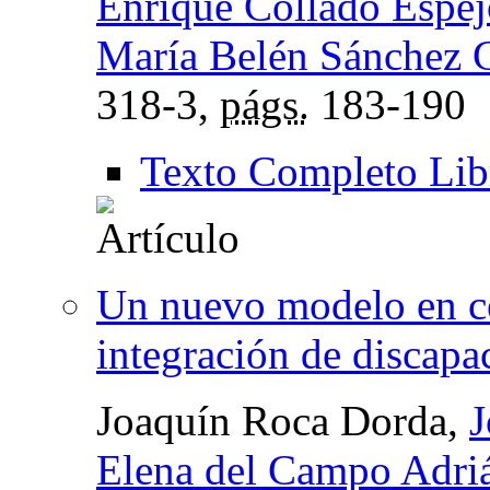
Enrique Collado Espej
María Belén Sánchez 
318-3,
págs.
183-190
Texto Completo Lib
Un nuevo modelo en ce
integración de discapa
Joaquín Roca Dorda,
J
Elena del Campo Adri