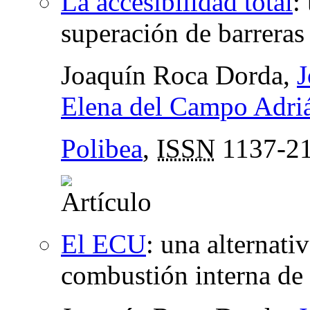
La accesibilidad total
:
superación de barreras 
Joaquín Roca Dorda,
J
Elena del Campo Adri
Polibea
,
ISSN
1137-2
El ECU
:
una alternati
combustión interna de