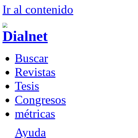
Ir al conteni
d
o
B
uscar
R
evistas
T
esis
Co
n
gresos
m
étricas
Ayuda