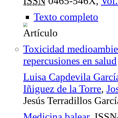
ISSN
0465-546X,
Vol.
Texto completo
Toxicidad medioambien
repercusiones en salud
Luisa Capdevila Garcí
Iñiguez de la Torre
,
Jo
Jesús Terradillos Garcí
Medicina balear
,
ISSN