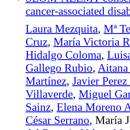
cancer-associated disab
Laura Mezquita
,
Mª Te
Cruz
,
María Victoria R
Hidalgo Coloma
,
Luis
Gallego Rubio
,
Aitana
Martínez
,
Javier Perez
Villaverde
,
Miguel Gar
Sainz
,
Elena Moreno 
César Serrano
, María 