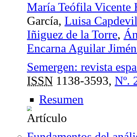
María Teófila Vicente 
García,
Luisa Capdevil
Iñiguez de la Torre
,
Án
Encarna Aguilar Jimén
Semergen: revista espa
ISSN
1138-3593,
Nº. 
Resumen
Fundamentos del anális