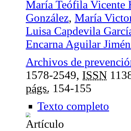
María Teófila Vicente 
González
,
María Victor
Luisa Capdevila Garcí
Encarna Aguilar Jimén
Archivos de prevención
1578-2549,
ISSN
1138
págs.
154-155
Texto completo