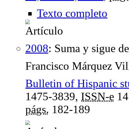
Texto completo
2008
:
Suma y sigue de
Francisco Márquez Vil
Bulletin of Hispanic st
1475-3839,
ISSN-e
14
págs.
182-189