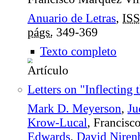
Anuario de Letras
,
IS
págs.
349-369
Texto completo
Letters on "Inflecting 
Mark D. Meyerson
,
Ju
Krow-Lucal
, Francisc
Edwards
,
David Niren