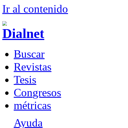
Ir al conteni
d
o
B
uscar
R
evistas
T
esis
Co
n
gresos
m
étricas
Ayuda