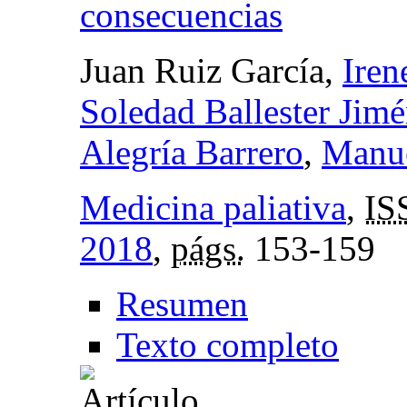
consecuencias
Juan Ruiz García,
Iren
Soledad Ballester Jim
Alegría Barrero
,
Manue
Medicina paliativa
,
IS
2018
,
págs.
153-159
Resumen
Texto completo