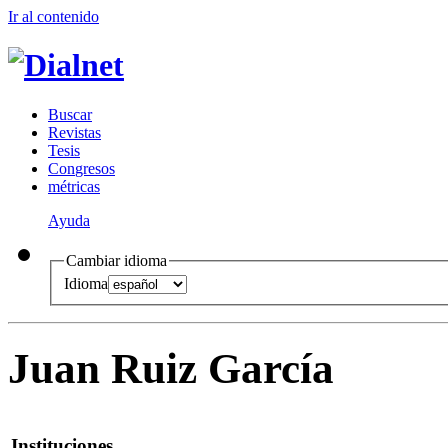
Ir al conteni
d
o
B
uscar
R
evistas
T
esis
Co
n
gresos
m
étricas
Ayuda
Cambiar idioma
Idioma
Juan Ruiz García
Instituciones