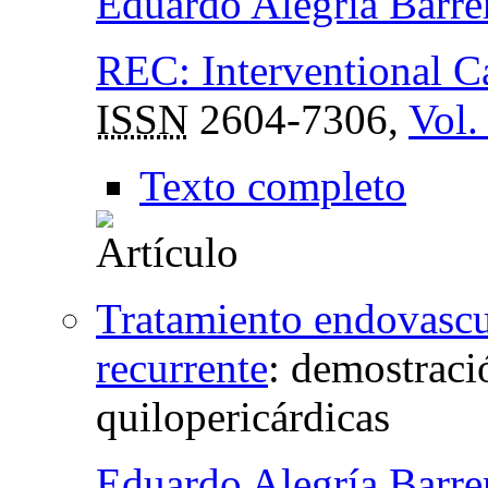
Eduardo Alegría Barre
REC: Interventional C
ISSN
2604-7306,
Vol.
Texto completo
Tratamiento endovascul
recurrente
:
demostraci
quilopericárdicas
Eduardo Alegría Barre