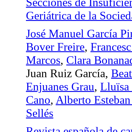
Secciones de Insuficie
Geriátrica de la Socie
José Manuel García Pin
Bover Freire
,
Francesc
Marcos
,
Clara Bonana
Juan Ruiz García,
Beat
Enjuanes Grau
,
Lluïsa
Cano
,
Alberto Esteban
Sellés
Revista española de ca