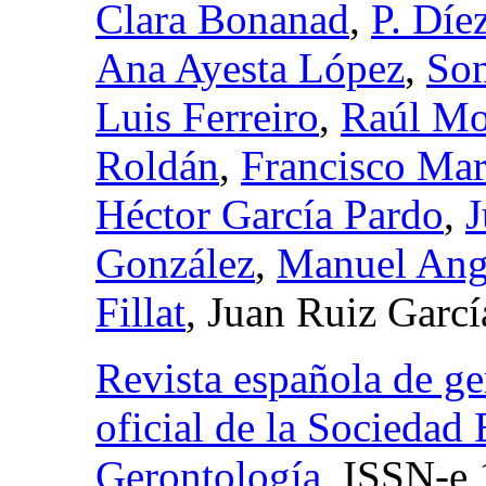
Clara Bonanad
,
P. Díe
Ana Ayesta López
,
Son
Luis Ferreiro
,
Raúl M
Roldán
,
Francisco Mar
Héctor García Pardo
,
J
González
,
Manuel Ang
Fillat
, Juan Ruiz Garcí
Revista española de ge
oficial de la Sociedad 
Gerontología
,
ISSN-e