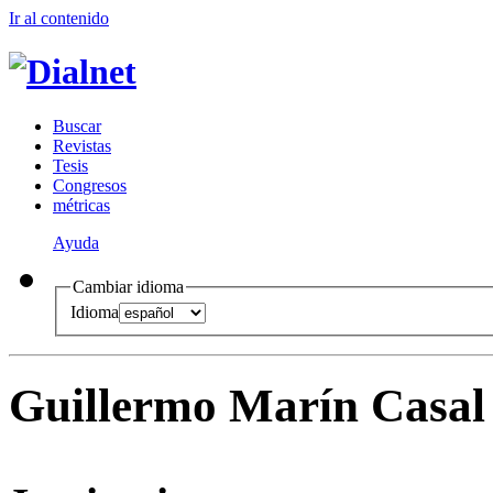
Ir al conteni
d
o
B
uscar
R
evistas
T
esis
Co
n
gresos
m
étricas
Ayuda
Cambiar idioma
Idioma
Guillermo Marín Casal