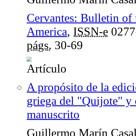
Cervantes: Bulletin of
America
,
ISSN-e
0277
págs.
30-69
A propósito de la edic
griega del "Quijote" y
manuscrito
Guillermo Marín Casa