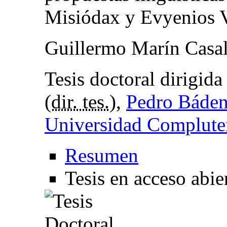
Misiódax y Evyenios V
Guillermo Marín Casa
Tesis doctoral dirigid
(
dir. tes.
),
Pedro Báden
Universidad Complute
Resumen
Tesis en acceso abie