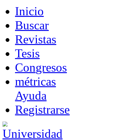
I
nicio
B
uscar
R
evistas
T
esis
Co
n
gresos
m
étricas
Ayuda
R
e
gistrarse