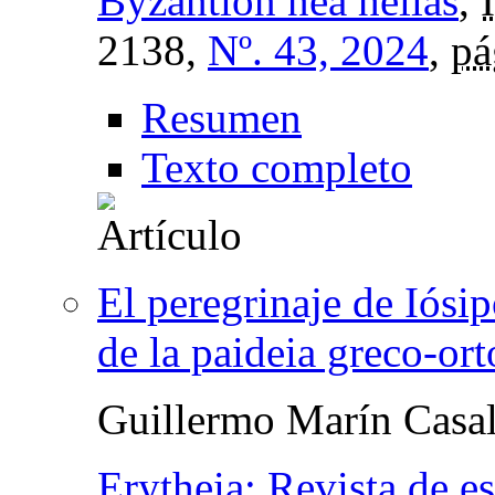
Byzantion nea hellás
,
2138,
Nº. 43, 2024
,
pá
Resumen
Texto completo
El peregrinaje de Iósi
de la paideia greco-or
Guillermo Marín Casa
Erytheia: Revista de e