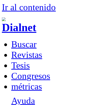
Ir al conteni
d
o
B
uscar
R
evistas
T
esis
Co
n
gresos
m
étricas
Ayuda