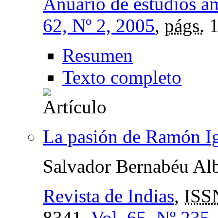
Anuario de estudios a
62, Nº 2, 2005
,
págs.
1
Resumen
Texto completo
La pasión de Ramón Ig
Salvador Bernabéu Alb
Revista de Indias
,
ISS
8341,
Vol. 65, Nº 235