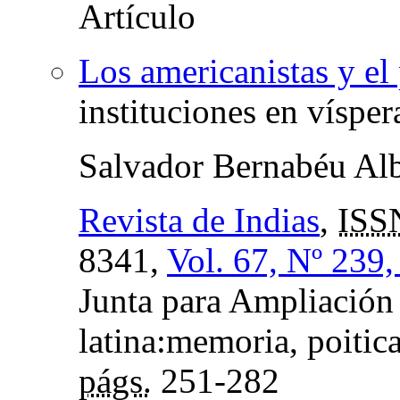
Los americanistas y e
instituciones en vísper
Salvador Bernabéu Alb
Revista de Indias
,
ISS
8341,
Vol. 67, Nº 239
Junta para Ampliación
latina:memoria, poitic
págs.
251-282