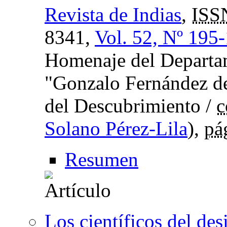
Revista de Indias
,
ISS
8341,
Vol. 52, Nº 195
Homenaje del Departam
"Gonzalo Fernández de
del Descubrimiento /
c
Solano Pérez-Lila
),
pá
Resumen
Los científicos del des